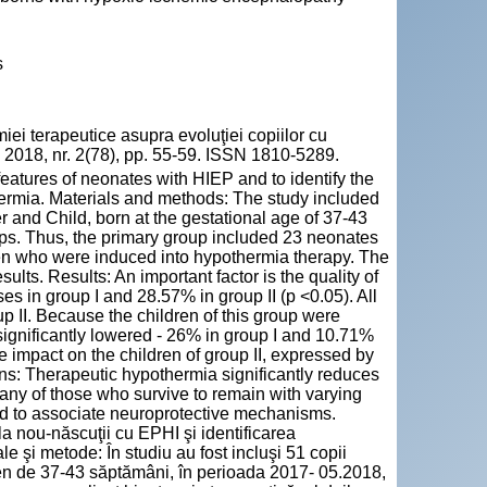
s
 terapeutice asupra evoluţiei copiilor cu
. 2018, nr. 2(78), pp. 55-59. ISSN 1810-5289.
 features of neonates with HIEP and to identify the
ermia. Materials and methods: The study included
r and Child, born at the gestational age of 37-43
s. Thus, the primary group included 23 neonates
ren who were induced into hypothermia therapy. The
sults. Results: An important factor is the quality of
s in group I and 28.57% in group II (p <0.05). All
up II. Because the children of this group were
significantly lowered - 26% in group I and 10.71%
le impact on the children of group II, expressed by
ns: Therapeutic hypothermia significantly reduces
any of those who survive to remain with varying
eed to associate neuroprotective mechanisms.
e la nou-născuţii cu EPHI şi identificarea
ale şi metode: În studiu au fost incluşi 51 copii
men de 37-43 săptămâni, în perioada 2017- 05.2018,