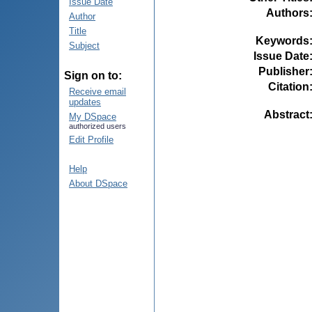
Issue Date
Authors
Author
Title
Keywords
Subject
Issue Date
Publisher
Sign on to:
Citation
Receive email
updates
Abstract
My DSpace
authorized users
Edit Profile
Help
About DSpace