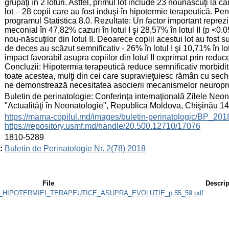
grupaţi în 2 loturi. Astfel, primul lot include 23 nounăscuţi la c
lot – 28 copii care au fost induşi în hipotermie terapeutică. Pentr
programul Statistica 8.0. Rezultate: Un factor important reprezin
meconial în 47,82% cazuri în lotul I şi 28,57% în lotul II (p <0.05
nou-născuţilor din lotul II. Deoarece copiii acestui lot au fost 
de deces au scăzut semnificativ - 26% în lotul I şi 10,71% în lo
impact favorabil asupra copiilor din lotul II exprimat prin reduc
Concluzii: Hipotermia terapeutică reduce semnificativ morbidit
toate acestea, mulţi din cei care supravieţuiesc rămân cu seche
ne demonstrează necesitatea asocierii mecanismelor neuropro
:
Buletin de perinatologie: Conferinţa internaţională Zilele Neon
"Actualităţi în Neonatologie", Republica Moldova, Chişinău 1
:
https://mama-copilul.md/images/buletin-perinatologic/BP_201
https://repository.usmf.md/handle/20.500.12710/17076
:
1810-5289
:
Buletin de Perinatologie Nr. 2(78) 2018
File
Descrip
UL_HIPOTERMIEI_TERAPEUTICE_ASUPRA_EVOLUTIE_p.55_59.pdf