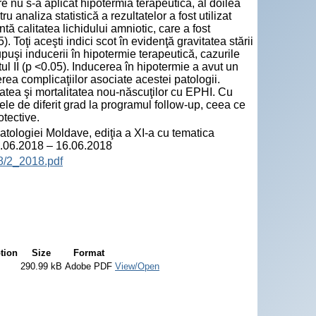
are nu s-a aplicat hipotermia terapeutică, al doilea
u analiza statistică a rezultatelor a fost utilizat
tă calitatea lichidului amniotic, care a fost
). Toţi aceşti indici scot în evidenţă gravitatea stării
supuşi inducerii în hipotermie terapeutică, cazurile
tul II (p <0.05). Inducerea în hipotermie a avut un
erea complicaţiilor asociate acestei patologii.
atea şi mortalitatea nou-născuţilor cu EPHI. Cu
le de diferit grad la programul follow-up, ceea ce
tective.
atologiei Moldave, ediţia a XI-a cu tematica
4.06.2018 – 16.06.2018
8/2_2018.pdf
tion
Size
Format
290.99 kB
Adobe PDF
View/Open