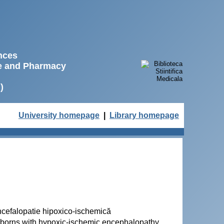
ences
ne and Pharmacy
)
University homepage
|
Library homepage
encefalopatie hipoxico-ischemică
ewborns with hypoxic-ischemic encephalopathy