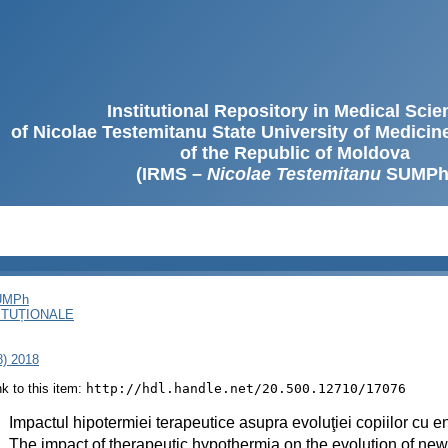
Institutional Repository in Medical Sci
of Nicolae Testemitanu State University of Medici
of the Republic of Moldova
(IRMS –
Nicolae Testemitanu
SUMPh
SUMPh
ITUȚIONALE
8) 2018
ink to this item:
http://hdl.handle.net/20.500.12710/17076
:
Impactul hipotermiei terapeutice asupra evoluţiei copiilor cu 
:
The impact of therapeutic hypothermia on the evolution of n