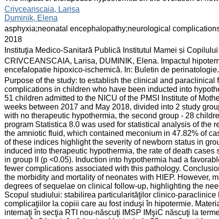
:
Crivceanscaia, Larisa
Duminik, Elena
:
asphyxia;neonatal encephalopathy;neurological complication
:
2018
:
Instituţia Medico-Sanitară Publică Institutul Mamei și Copilului
:
CRIVCEANSCAIA, Larisa, DUMINIK, Elena. Impactul hipotermiei
encefalopatie hipoxico-ischemică. In: Buletin de perinatologie
:
Purpose of the study: to establish the clinical and paraclinical
complications in children who have been inducted into hypoth
51 children admitted to the NICU of the PMSI Institute of Mothe
weeks between 2017 and May 2018, divided into 2 study group
with no therapeutic hypothermia, the second group - 28 child
program Statistica 8.0 was used for statistical analysis of the re
the amniotic fluid, which contained meconium in 47.82% of case
of these indices highlight the severity of newborn status in gro
induced into therapeutic hypothermia, the rate of death cases 
in group II (p <0.05). Induction into hypothermia had a favorab
fewer complications associated with this pathology. Conclusio
the morbidity and mortality of neonates with HIEP. However, m
degrees of sequelae on clinical follow-up, highlighting the n
Scopul studiului: stabilirea particularităţilor clinico-paraclinic
complicaţiilor la copiii care au fost induşi în hipotermie. Materi
internaţi în secţia RTI nou-născuţi IMSP IMşiC născuţi la ter