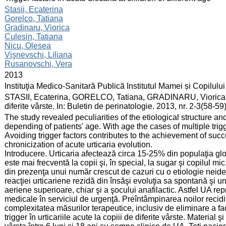
:
Stasii, Ecaterina
Gorelco, Tatiana
Gradinaru, Viorica
Culesin, Tatiana
Nicu, Olesea
Vişnevschi, Liliana
Rusanovschi, Vera
:
2013
:
Instituţia Medico-Sanitară Publică Institutul Mamei și Copilului
:
STASII, Ecaterina, GORELCO, Tatiana, GRADINARU, Viorica, et al.
diferite vârste. In: Buletin de perinatologie. 2013, nr. 2-3(58-
:
The study revealed peculiarities of the etiological structure an
depending of patients' age. With age the cases of multiple tr
Avoiding trigger factors contributes to the achievement of succe
chronicization of acute urticaria evolution.
Introducere. Urticaria afectează circa 15-25% din populaţia glob
este mai frecventă la copii şi, în special, la sugar şi copilul mi
din prezenţa unui număr crescut de cazuri cu o etiologie neide
reacţiei urticariene rezidă din însăşi evoluţia sa spontană şi 
aeriene superioare, chiar şi a şocului anafilactic. Astfel UA rep
medicale în serviciul de urgenţă. Preîntâmpinarea noilor recidi
complexitatea măsurilor terapeutice, inclusiv de eliminare a facto
trigger în urticariile acute la copiii de diferite vârste. Materia