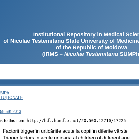
Institutional Repository in Medical Sci
of Nicolae Testemitanu State University of Medici
of the Republic of Moldova
(IRMS –
Nicolae Testemitanu
SUMPh
SUMPh
ITUȚIONALE
(58-59) 2013
ink to this item:
http://hdl.handle.net/20.500.12710/17225
:
Factorii trigger în urticăriile acute la copii în diferite vârste
:
Trigger factors in acute urticaria at children of different age