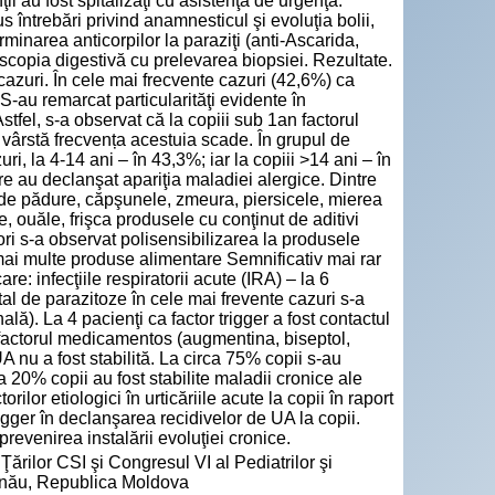
ii au fost spitalizaţi cu asistenţa de urgenţă.
s întrebări privind anamnesticul şi evoluţia bolii,
rminarea anticorpilor la paraziţi (anti-Ascarida,
scopia digestivă cu prelevarea biopsiei. Rezultate.
azuri. În cele mai frecvente cazuri (42,6%) ca
 S-au remarcat particularităţi evidente în
Astfel, s-a observat că la copiii sub 1an factorul
 vârstă frecvența acestuia scade. În grupul de
ri, la 4-14 ani – în 43,3%; iar la copiii >14 ani – în
e au declanşat apariţia maladiei alergice. Dintre
le de pădure, căpşunele, zmeura, piersicele, mierea
e, ouăle, frişca produsele cu conţinut de aditivi
ori s-a observat polisensibilizarea la produsele
mai multe produse alimentare Semnificativ mai rar
are: infecţiile respiratorii acute (IRA) – la 6
otal de parazitoze în cele mai frevente cazuri s-a
lă). La 4 pacienţi ca factor trigger a fost contactul
lit factorul medicamentos (augmentina, biseptol,
 nu a fost stabilită. La circa 75% copii s-au
ca 20% copii au fost stabilite maladii cronice ale
orilor etiologici în urticăriile acute la copii în raport
igger în declanşarea recidivelor de UA la copii.
 prevenirea instalării evoluţiei cronice.
Ţărilor CSI şi Congresul VI al Pediatrilor şi
inău, Republica Moldova