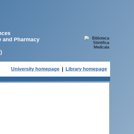
ences
ne and Pharmacy
)
University homepage
|
Library homepage