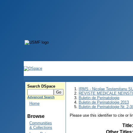
Search DSpace
IRMS - Nicolae Testemitanu 
REVISTE MEDICALE NEINST
Advanced Search
Buletin de Perinatologie
Buletin de Perinatologie 2013
Home
Buletin de Perinatologie Nr. 2-3
Please use this identifier to cite or l
Browse
Communities
Title
& Collections
Other Titles