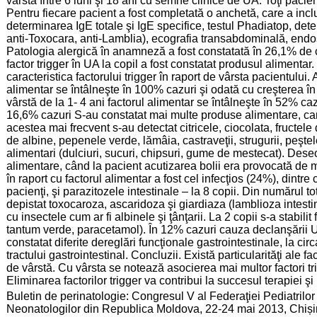
vârsta între 6 luni şi 18 ani cu semne clinice de UA. Toţi pacienţ
Pentru fiecare pacient a fost completată o anchetă, care a inclu
determinarea IgE totale şi IgE specifice, testul Phadiatop, dete
anti-Toxocara, anti-Lamblia), ecografia transabdominală, endo
Patologia alergică în anamneză a fost constatată în 26,1% de c
factor trigger în UA la copil a fost constatat produsul alimentar.
caracteristica factorului trigger în raport de vârsta pacientului. 
alimentar se întâlneşte în 100% cazuri şi odată cu creşterea în
vârstă de la 1- 4 ani factorul alimentar se întâlneşte în 52% cazu
16,6% cazuri S-au constatat mai multe produse alimentare, car
acestea mai frecvent s-au detectat citricele, ciocolata, fructe
de albine, pepenele verde, lămâia, castraveţii, strugurii, peştel
alimentari (dulciuri, sucuri, chipsuri, gume de mestecat). Dese
alimentare, când la pacient acutizarea bolii era provocată de 
în raport cu factorul alimentar a fost cel infecţios (24%), dintre c
pacienţi, şi parazitozele intestinale – la 8 copii. Din numărul t
depistat toxocaroza, ascaridoza şi giardiaza (lamblioza intestina
cu insectele cum ar fi albinele şi ţânţarii. La 2 copii s-a stabi
tantum verde, paracetamol). În 12% cazuri cauza declanşării UA
constatat diferite dereglări funcţionale gastrointestinale, la cir
tractului gastrointestinal. Concluzii. Există particularităţi ale fact
de vârstă. Cu vârsta se notează asocierea mai multor factori tr
Eliminarea factorilor trigger va contribui la succesul terapiei şi
:
Buletin de perinatologie: Congresul V al Federaţiei Pediatrilor 
Neonatologilor din Republica Moldova, 22-24 mai 2013, Chiș