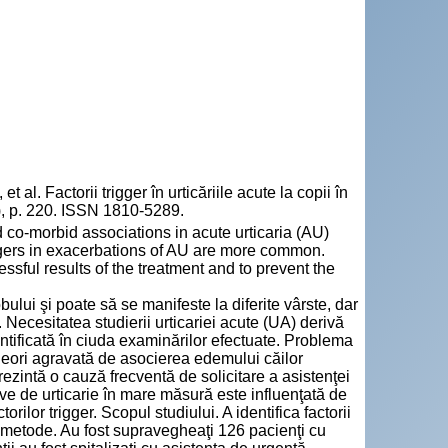
 Factorii trigger în urticăriile acute la copii în
59), p. 220. ISSN 1810-5289.
d co-morbid associations in acute urticaria (AU)
iggers in exacerbations of AU are more common.
ssful results of the treatment and to prevent the
ului şi poate să se manifeste la diferite vârste, dar
c. Necesitatea studierii urticariei acute (UA) derivă
ntificată în ciuda examinărilor efectuate. Problema
uneori agravată de asocierea edemului căilor
rezintă o cauză frecventă de solicitare a asistenţei
ve de urticarie în mare măsură este influenţată de
rilor trigger. Scopul studiului. A identifica factorii
l şi metode. Au fost supravegheaţi 126 pacienţi cu