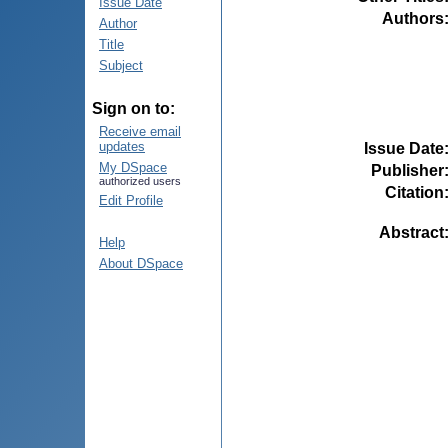
Issue Date
Authors
Author
Title
Subject
Sign on to:
Receive email
updates
Issue Date
My DSpace
Publisher
authorized users
Citation
Edit Profile
Abstract
Help
About DSpace