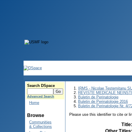
Search DSpace
IRMS - Nicolae Testemitanu 
REVISTE MEDICALE NEINST
Advanced Search
Buletin de Perinatologie
Buletin de Perinatologie 2016
Home
Buletin de Perinatologie Nr. 4(7
Please use this identifier to cite or l
Browse
Communities
Title
& Collections
Other Titles