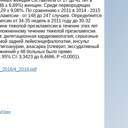
енных женщин составляла от 27 до 42 лет в
,36 ± 6,69%) женщин. Среди первородящих
29 ± 9,06%. По сравнению с 2011 в 2014 - 2015
лампсии - от 148 до 247 случаев. Определяется
сии от 34-35 недель в 2011 году до 30-32
ине тяжелой преэклампсии в течение этих лет
осложненному течению тяжелой преэклампсии.
м, дилятационная кардиомиопатия, серьезные
имой задней лейкоэнцефалопатии, инсульт
лигоанурии, анасарка (плеврит, экссудативный
ожнений у 48 больных было прямо
95% CI: 3,3423 до 6,4686, P <0,0001).
P_2016/4_2016.pdf
w/Open