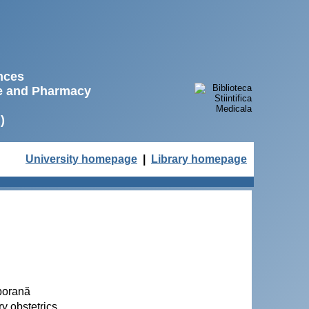
ences
ne and Pharmacy
)
University homepage
|
Library homepage
porană
y obstetrics