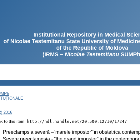
Institutional Repository in Medical Sci
of Nicolae Testemitanu State University of Medici
of the Republic of Moldova
(IRMS –
Nicolae Testemitanu
SUMPh
SUMPh
ITUȚIONALE
2) 2016
ink to this item:
http://hdl.handle.net/20.500.12710/17247
:
Preeclampsia severă –”marele impostor” în obstetrica contem
:
Severe preeclampsia - “the grand impostor” in the contemporar