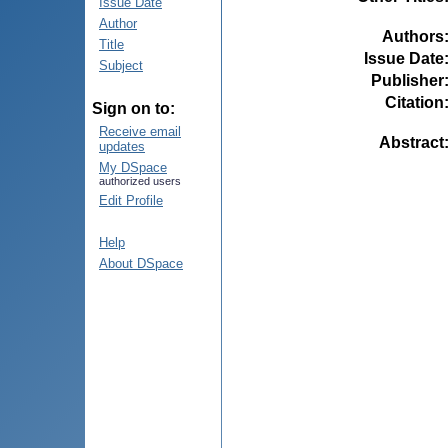
Issue Date
Author
Authors
Title
Issue Date
Subject
Publisher
Citation
Sign on to:
Receive email
Abstract
updates
My DSpace
authorized users
Edit Profile
Help
About DSpace