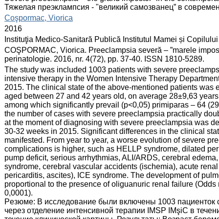
Тяжелая преэклампсия - "великий самозванец” в совреме
:
Coşpormac, Viorica
:
2016
:
Instituţia Medico-Sanitară Publică Institutul Mamei și Copilului
:
COŞPORMAC, Viorica. Preeclampsia severă – ”marele impostor
perinatologie. 2016, nr. 4(72), pp. 37-40. ISSN 1810-5289.
:
The study was included 1003 patients with severe preeclampsia
intensive therapy in the Women Intensive Therapy Department
2015. The clinical state of the above-mentioned patients wa
aged between 27 and 42 years old, on average 28±9,63 years 
among which significantly prevail (p<0,05) primiparas – 64 (
the number of cases with severe preeclampsia practically dou
at the moment of diagnosing with severe preeclampsia was de
30-32 weeks in 2015. Significant differences in the clinical st
manifested. From year to year, a worse evolution of severe pr
complications is higher, such as HELLP syndrome, dilated per
pump deficit, serious arrhythmias, ALI/ARDS, cerebral edema,
syndrome, cerebral vascular accidents (ischemia), acute renal 
pericarditis, ascites), ICE syndrome. The development of pulm
proportional to the presence of oliguanuric renal failure (Odds
0,0001).
Pезюме: В исследование были включены 1003 пациенток 
через отделение интенсивной терапии IMSP IMşiC в течени