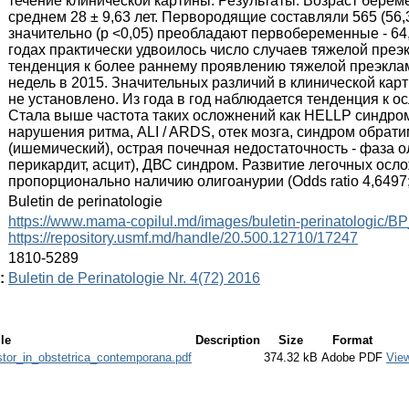
течение клинической картины. Результаты: Возраст берем
среднем 28 ± 9,63 лет. Первородящие составляли 565 (56
значительно (р <0,05) преобладают первобеременные - 64,
годах практически удвоилось число случаев тяжелой преэк
тенденция к более раннему проявлению тяжелой преэкламп
недель в 2015. Значительных различий в клинической карт
не установлено. Из года в год наблюдается тенденция к 
Стала выше частота таких осложнений как HELLP синдро
нарушения ритма, ALI / ARDS, отек мозга, синдром обрат
(ишемический), острая почечная недостаточность - фаза o
перикардит, асцит), ДВС синдром. Развитие легочных осл
пропорционально наличию oлигоанурии (Odds ratio 4,6497; 
:
Buletin de perinatologie
:
https://www.mama-copilul.md/images/buletin-perinatologic/B
https://repository.usmf.md/handle/20.500.12710/17247
:
1810-5289
:
Buletin de Perinatologie Nr. 4(72) 2016
le
Description
Size
Format
or_in_obstetrica_contemporana.pdf
374.32 kB
Adobe PDF
Vie