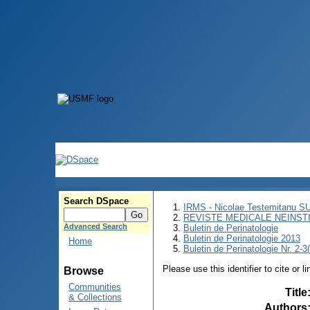
Search DSpace
IRMS - Nicolae Testemitanu 
REVISTE MEDICALE NEINST
Advanced Search
Buletin de Perinatologie
Buletin de Perinatologie 2013
Home
Buletin de Perinatologie Nr. 2-3
Please use this identifier to cite or l
Browse
Communities
Title
& Collections
Authors