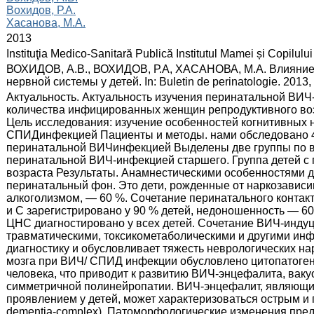
Вохидов, Р.А.
Хасанова, М.А.
:
2013
:
Instituţia Medico-Sanitară Publică Institutul Mamei și Copilului
:
ВОХИДОВ, А.В., ВОХИДОВ, Р.А, ХАСАНОВА, М.А. Влияние
нервной системы у детей. In: Buletin de perinatologie. 2013,
:
Актуальность. Актуальность изучения перинатальной ВИ
количества инфицированных женщин репродуктивного воз
Цель исследования: изучение особенностей когнитивных 
СПИДинфекцией Пациенты и методы. нами обследовано 46 
перинатальной ВИЧинфекцией Выделены две группы по во
перинатальной ВИЧ-инфекцией старшего. Группа детей 
возраста Результаты. Анамнестическими особенностями 
перинатальный фон. Это дети, рожденные от наркозавис
алкоголизмом, — 60 %. Сочетание перинатального контак
и С зарегистрировано у 90 % детей, недоношенность — 6
ЦНС диагностировано у всех детей. Сочетание ВИЧ-инду
травматическими, токсикометаболическими и другими и
диагностику и обусловливает тяжесть неврологических н
мозга при ВИЧ/ СПИД инфекции обусловлено цитопатоге
человека, что приводит к развитию ВИЧ-энцефалита, вак
симметричной полинейропатии. ВИЧ-энцефалит, являющи
проявлением у детей, может характеризоваться острым и
dementia-complex). Патоморфологические изменения пр