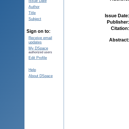
Issue Date
Author
Title
Issue Date
Subject
Publisher
Citation
Sign on to:
Receive email
Abstract
updates
My DSpace
authorized users
Edit Profile
Help
About DSpace