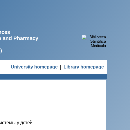
ences
ne and Pharmacy
)
University homepage
|
Library homepage
истемы у детей