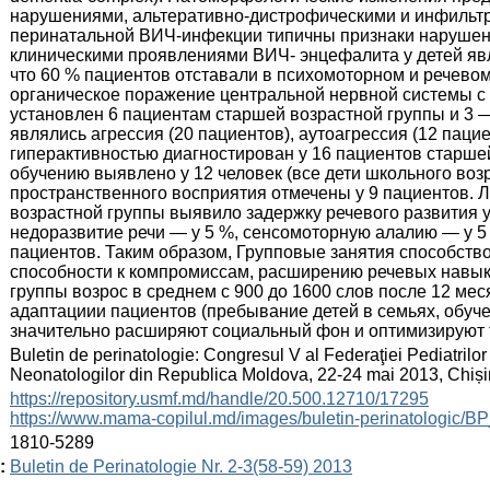
нарушениями, альтеративно-дистрофическими и инфильт
перинатальной ВИЧ-инфекции типичны признаки нарушен
клиническими проявлениями ВИЧ- энцефалита у детей яв
что 60 % пациентов отставали в психомоторном и речевом
органическое поражение центральной нервной системы с
установлен 6 пациентам старшей возрастной группы и 3
являлись агрессия (20 пациентов), аутоагрессия (12 пац
гиперактивностью диагностирован у 16 пациентов старше
обучению выявлено у 12 человек (все дети школьного воз
пространственного восприятия отмечены у 9 пациентов. 
возрастной группы выявило задержку речевого развития у
недоразвитие речи — у 5 %, сенсомоторную алалию — у 5 
пациентов. Таким образом, Групповые занятия способст
способности к компромиссам, расширению речевых навык
группы возрос в среднем с 900 до 1600 слов после 12 ме
адаптациии пациентов (пребывание детей в семьях, обуч
значительно расширяют социальный фон и оптимизируют 
:
Buletin de perinatologie: Congresul V al Federaţiei Pediatrilor 
Neonatologilor din Republica Moldova, 22-24 mai 2013, Chiș
:
https://repository.usmf.md/handle/20.500.12710/17295
https://www.mama-copilul.md/images/buletin-perinatologic/B
:
1810-5289
:
Buletin de Perinatologie Nr. 2-3(58-59) 2013