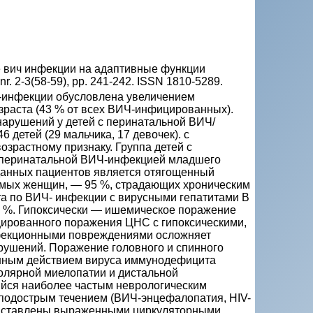
 вич инфекции на адаптивные функции
 nr. 2-3(58-59), pp. 241-242. ISSN 1810-5289.
Ч-инфекции обусловлена увеличением
раста (43 % от всех ВИЧ-инфицированных).
нарушений у детей с перинатальной ВИЧ/
детей (29 мальчика, 17 девочек). с
зрастному признаку. Группа детей с
с перинатальной ВИЧ-инфекцией младшего
данных пациентов является отягощенный
имых женщин, — 95 %, страдающих хроническим
та по ВИЧ- инфекции с вирусными гепатитами В
0 %. Гипоксически — ишемическое поражение
цированного поражения ЦНС с гипоксическими,
нфекционными повреждениями осложняет
арушений. Поражение головного и спинного
нным действием вируса иммунодефицита
уолярной миелопатии и дистальной
йся наиболее частым неврологическим
 подострым течением (ВИЧ-энцефалопатия, HIV-
едставлены выраженными циркуляторными