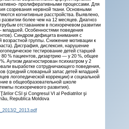
ративно- пролиферативными процессами. Для
ия созревания нервной ткани. Основными
ляются когнитивные расстройства. Выявлено,
 развитии более чем на 12 месяцев. Диагноз
 грубым отставанием в психоречевом развитии
 — младшей. Особенностями поведения
иентов). Синдром дефицита внимания с
й возрастной группы. Снижение мотивации к
раста). Дисграфия, дислексия, нарушение
Логопедическое тестирование детей старшей
 80 % пациентов, дизартрию — у 20 %, общее
%. Аутизм диагностирован психиатром у 2
вовали выработке сотрудничающего поведения,
ов (средний словарный запас детей младшей
сяцев логопедической коррекции) и социальной
ение в общеобразовательной школе
темпы психоречевого развития).
Ţărilor CSI şi Congresul VI al Pediatrilor şi
inău, Republica Moldova
P_2013/2_2013.pdf