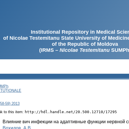
Institutional Repository in Medical Sci
of Nicolae Testemitanu State University of Medici
of the Republic of Moldova
(IRMS –
Nicolae Testemitanu
SUMPh
SUMPh
ITUȚIONALE
(58-59) 2013
ink to this item:
http://hdl.handle.net/20.500.12710/17295
:
Влияние вич инфекции на адаптивные функции нервной с
:
Вохидов, А.В.