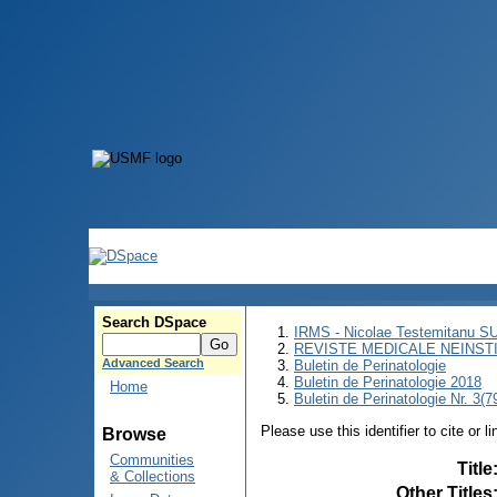
Search DSpace
IRMS - Nicolae Testemitanu 
REVISTE MEDICALE NEINST
Advanced Search
Buletin de Perinatologie
Buletin de Perinatologie 2018
Home
Buletin de Perinatologie Nr. 3(7
Please use this identifier to cite or l
Browse
Communities
Title
& Collections
Other Titles