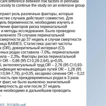
ficant difference between risk factors in perinatal
ecessity to continue the study on an extensive group
играют роль различные факторы, которые
нстве случаев действуют совместно. Для
дель беременности, необходимо изучить и
ление факторов риска перинатальной
л и методы исследования. Было проведено
 включило 79 случаев перинатальной
 смертности до 37 недель и случаи смертности
ица BABIES. Статистика: расчет частоты
 (OR), доверительный интервал (CI).
нных родах составила -7,0‰, перинатальная
ила – 2,3‰. Факторы риска перинатальной
OR – 0,86 (95 CI 0,28-2,64), p>0,05,
, интеллектуальный труд OR – 2,76 (95 CI 0,93-
), инфекция мочевыводящих путей OR – 1,26 (95
I 0,94-7,78), p>0,05, кесарево сечение OR – 0,22
ертность при преждевременных родах в 3 раза
т факт, не было выявлено значительной
мертность до или после 37 недель
тов необходимо в дальнейшем проводить
.
8/3_2018(9).pdf