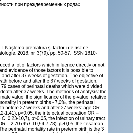
тности при преждевременных родах
şterea prematură şi factorii de risc ce
natologie. 2018, nr. 3(79), pp. 50-57. ISSN 1810-
uced a lot of factors which influence directly or not
and evidence of those factors it is possible to
re and after 37 weeks of gestation. The objective of
eath before and after the 37 weeks of gestation.
h 79 cases of perinatal deaths which were divided
 death after 37 weeks. The methods of analysis: the
mate value, the significance of the p-value, relative
mortality in preterm births - 7,0‰, the perinatal
 death before 37 weeks and after 37 weeks: age OR –
12-1,41), p>0,05, the intelectual ocupation OR –
I 0,23-10,7), p>0,05, the infection of urinary tract
OR – 2,70 (95 CI 0,94-7,78), p>0,05, the cesarean
e perinatal mortality rate in preterm birth is the 3