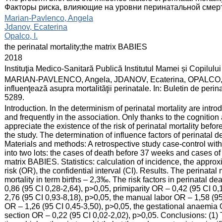
Факторы риска, влияющие на уровни перинатальной смер
:
Marian-Pavlenco, Angela
Jdanov, Ecaterina
Opalco, I.
:
the perinatal mortality;the matrix BABIES
:
2018
:
Instituţia Medico-Sanitară Publică Institutul Mamei și Copilului
:
MARIAN-PAVLENCO, Angela, JDANOV, Ecaterina, OPALCO, I. Na
influenţează asupra mortalităţii perinatale. In: Buletin de peri
5289.
:
Introduction. In the determinism of perinatal mortality are introd
and frequently in the association. Only thanks to the cognition 
appreciate the existence of the risk of perinatal mortality befo
the study. The determination of influence factors of perinatal d
Materials and methods: A retrospective study case-control wit
into two lots: the cases of death before 37 weeks and cases of
matrix BABIES. Statistics: calculation of incidence, the approxi
risk (OR), the confidential interval (CI). Results. The perinatal 
mortality in term births – 2,3‰. The risk factors in perinatal
0,86 (95 CI 0,28-2,64), p>0,05, primiparity OR – 0,42 (95 CI 0,
2,76 (95 CI 0,93-8,18), p>0,05, the manual labor OR – 1,58 (95 C
OR – 1,26 (95 CI 0,45-3,50), p>0,05, the gestational anaemia 
section OR – 0,22 (95 CI 0,02-2,02), p>0,05. Conclusions: (1) Th