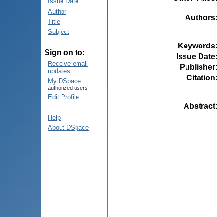
Issue Date
Author
Authors
Title
Subject
Keywords
Sign on to:
Issue Date
Receive email
Publisher
updates
Citation
My DSpace
authorized users
Edit Profile
Abstract
Help
About DSpace