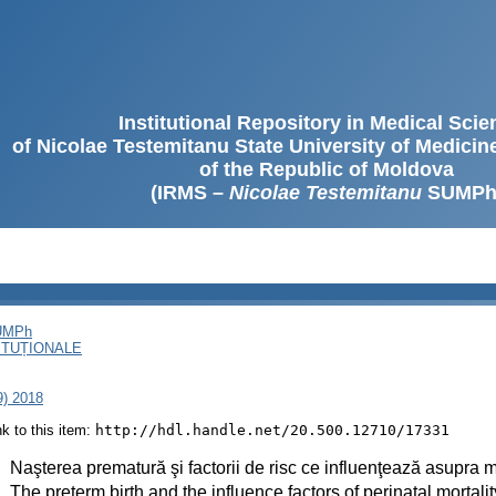
Institutional Repository in Medical Sci
of Nicolae Testemitanu State University of Medici
of the Republic of Moldova
(IRMS –
Nicolae Testemitanu
SUMPh
SUMPh
ITUȚIONALE
9) 2018
ink to this item:
http://hdl.handle.net/20.500.12710/17331
:
Naşterea prematură şi factorii de risc ce influenţează asupra mo
:
The preterm birth and the influence factors of perinatal mortalit