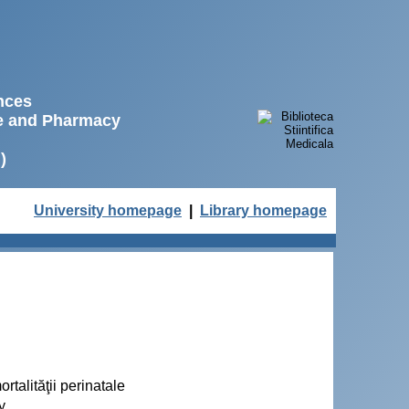
ences
ne and Pharmacy
)
University homepage
|
Library homepage
rtalităţii perinatale
y