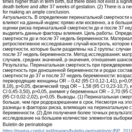
times higher than in term birth, but there does not exist a signi
death before and after 37 weeks of gestation. (2) There is a n
for making an ample conclusion.
Актуальность. В определении перинатальной смертности 
влияют на данный индекс прямо или косвенно, а в больши
оценки риска перинатальной смертности до и после 37 не
выделить данные факторы влияния. Цель работы. Опреде
смертности до и после 37 недель беременности. Материа
ретроспективное исследование случай-контроль, которое
смертности, которые были разделены на 2 группы: случаи
после 37 недель беременности. Метод исследования: матр
случаев, средних значений, р-значения, отношения шансов
Результаты. Перинатальная смертность при преждевреме
смертность при доношенной беременности и родах состав
смертности до 37 и после 37 недель беременности: возраст 
первородящие женщины OR – 0,42 (95 CI 0,12-1,41), p>0,05
8,18), p>0,05, физический труд OR – 1,58 (95 CI 0,23-10,7
CI 0,45-3,50), p>0,05, анемия у беременных OR – 2,70 (95 C
(95 CI 0,02-2,02), p>0,05. Выводы. (1) Перинатальная см
больше, чем при родоразрешении в срок. Несмотря на это
разницы в факторах риска, влияющих на перинатальную с
беременности. (2) Для получения более точных результа
исследование на большем количестве элементов выборки
:
Buletin de perinatologie
:
https://mama-copilul.md/images/buletin-perinatologic/BP_201