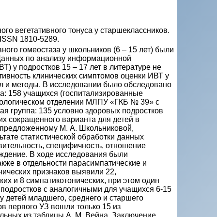
го вегетативного тонуса у старшеклассников.
3. ISSN 1810-5289.
ого гомеостаза у школьников (6 – 15 лет) были
. Данных по анализу информационной
Т) у подростков 15 – 17 лет в литературе не
тивность клинических симптомов оценки ИВТ у
л и методы. В исследовании было обследовано
па: 158 учащихся (госпитализированные
тологическом отделении МЛПУ «ГКБ № 39» с
ая группа: 135 условно здоровых подростков
 их сокращенного варианта для детей в
, предложенному М. А. Школьниковой,
тате статистической обработки данных
твительность, специфичность, отношение
уждение. В ходе исследования были
акже в отдельности парасимпатические и
нических признаков выявили 22,
их и 8 симпатикотонических, при этом один
УЗ подростков с аналогичными для учащихся 6-15
 у детей младшего, среднего и старшего
ов первого УЗ вошли только 15 из
льных из таблицы А. М. Вейна. Заключение.