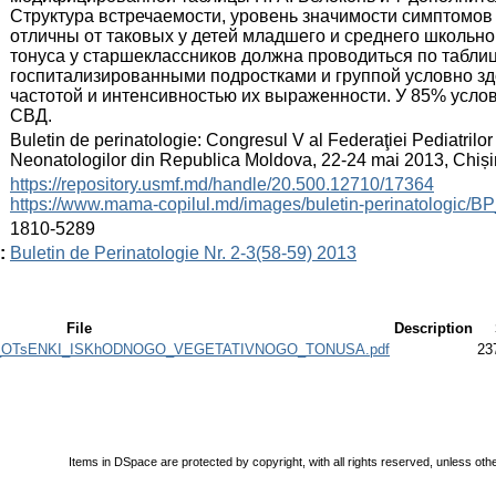
Структура встречаемости, уровень значимости симптомов 
отличны от таковых у детей младшего и среднего школьно
тонуса у старшеклассников должна проводиться по таблиц
госпитализированными подростками и группой условно з
частотой и интенсивностью их выраженности. У 85% усло
СВД.
:
Buletin de perinatologie: Congresul V al Federaţiei Pediatrilor 
Neonatologilor din Republica Moldova, 22-24 mai 2013, Chiș
:
https://repository.usmf.md/handle/20.500.12710/17364
https://www.mama-copilul.md/images/buletin-perinatologic/B
:
1810-5289
:
Buletin de Perinatologie Nr. 2-3(58-59) 2013
File
Description
OTsENKI_ISKhODNOGO_VEGETATIVNOGO_TONUSA.pdf
23
Items in DSpace are protected by copyright, with all rights reserved, unless oth