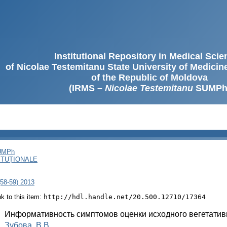
Institutional Repository in Medical Sci
of Nicolae Testemitanu State University of Medici
of the Republic of Moldova
(IRMS –
Nicolae Testemitanu
SUMPh
SUMPh
ITUȚIONALE
(58-59) 2013
ink to this item:
http://hdl.handle.net/20.500.12710/17364
:
Информативность симптомов оценки исходного вегетативн
:
Зубова, В.В.