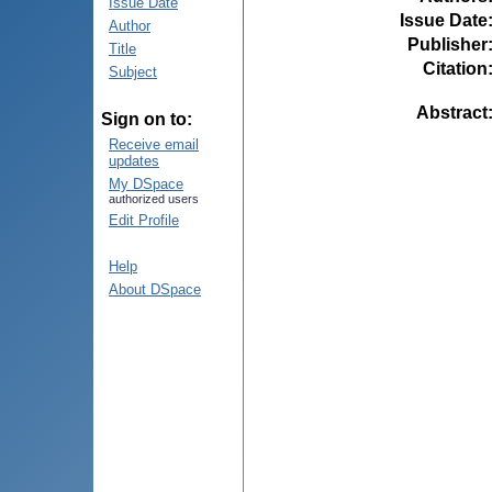
Issue Date
Issue Date
Author
Publisher
Title
Citation
Subject
Abstract
Sign on to:
Receive email
updates
My DSpace
authorized users
Edit Profile
Help
About DSpace