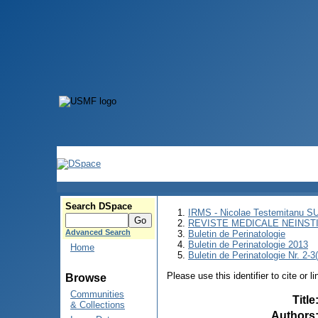
Search DSpace
IRMS - Nicolae Testemitanu 
REVISTE MEDICALE NEINST
Advanced Search
Buletin de Perinatologie
Buletin de Perinatologie 2013
Home
Buletin de Perinatologie Nr. 2-3
Please use this identifier to cite or l
Browse
Communities
Title
& Collections
Authors