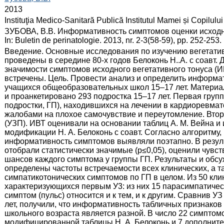
:
2013
:
Instituţia Medico-Sanitară Publică Institutul Mamei și Copilului
:
ЗУБОВА, В.В. Информативность симптомов оценки исходно
In: Buletin de perinatologie. 2013, nr. 2-3(58-59), pp. 252-25
:
Введение. Основные исследования по изучению вегетативн
проведены в середине 80-х годов Белоконь Н..А. с соавт
значимости симптомов исходного вегетативного тонуса (ИВ
встречены. Цель. Провести анализ и определить информа
учащихся общеобразовательных школ 15–17 лет. Материа
и проанкетировано 293 подростка 15–17 лет. Первая груп
подростки, ГП), находившихся на лечении в кардиоревма
жалобами на плохое самочувствие и переутомление. Втор
(УЗП). ИВТ оценивали на основании таблиц А. М. Вейна и
модификации Н. А. Белоконь с соавт. Согласно алгоритму
информативность симптомов выявляли поэтапно. В резуль
отобрали статистически значимые (р≤0,05), оценили чувс
шансов каждого симптома у группы ГП. Результаты и обс
определены частоты встречаемости всех клинических, а т
симпатикотонических симптомов по ГП в целом. Из 50 кли
характеризующихся первым У3: из них 15 парасимпатическ
симптом (пульс) относится и к тем, и к другим. Сравнив 
лет, получили, что информативность табличных признаков
школьного возраста является разной. В число 22 симптом
модифицированной таблицы Н. А. Белоконь и 7 дополните