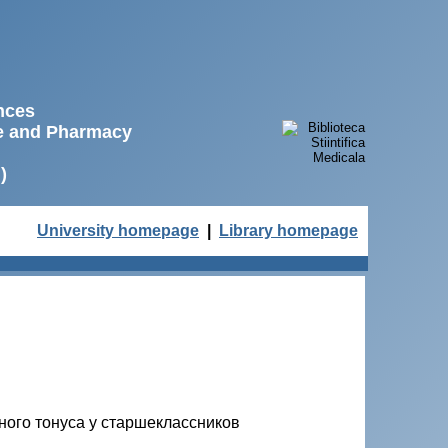
ences
ne and Pharmacy
)
University homepage
|
Library homepage
ого тонуса у старшеклассников