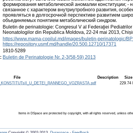
формирования метаболической аномалии конституции; - н
связанное с характером внутриутробного развития, особ
проявляться в долгосрочной перспективе развитием шир
объединяемых понятием метаболический синдром.
:
Buletin de perinatologie: Congresul V al Federaţiei Pediatrilor 
Neonatologilor din Republica Moldova, 22-24 mai 2013, Chiș
:
https://www.mama-copilul.md/images/buletin-perinatologic/B
https://repository.usmf.md/handle/20.500.12710/17371
:
1810-5289
:
Buletin de Perinatologie Nr. 2-3(58-59) 2013
File
Description
Size
_KONSTITUTsII_U_DETEI_RANNEGO_VOZRASTA.pdf
229.74
Items in DSpace are protected by copyright, with all rights reserved, unless oth
ware
Copyright © 2002-2013
Duraspace
-
Feedback