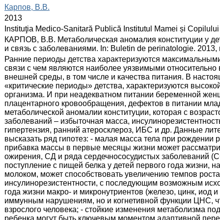
:
Карпов, В.В.
:
2013
:
Instituţia Medico-Sanitară Publică Institutul Mamei și Copilului
:
КАРПОВ, В.В. Метаболическая аномалия конституции у де
и связь с заболеваниями. In: Buletin de perinatologie. 2013, 
:
Ранние периоды детства характеризуются максимальными 
связи с чем являются наиболее уязвимыми относительно
внешней среды, в том числе и качества питания. В настоя
«критические периоды» детства, характеризуются высоко
организма. И при неадекватном питании беременной женщ
плацентарного кровообращения, дефектов в питании мл
метаболической аномалии конституции, которая с возрас
заболеваний – избыточная масса, инсулинорезистентность
гипертензия, ранний атеросклероз, ИБС и др. Данные ли
высказать ряд гипотез: - малая масса тела при рождении ре
прибавка массы в первые месяцы жизни может рассматрив
ожирения, СД и ряда сердечнососудистых заболеваний (С
поступление с пищей белка у детей первого года жизни,
молоком, может способствовать увеличению темпов рост
инсулинорезистентности, с последующим возможным исход
года жизни макро- и микронутриентов (железо, цинк, иод и
иммунным нарушениям, но и когнетивной функции ЦНС, ч
взрослого человека; - стойкие изменения метаболизма по
ребенка могут быть ключевым моментом адаптивной пере