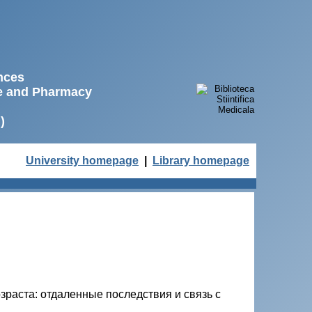
ences
ne and Pharmacy
)
University homepage
|
Library homepage
зраста: отдаленные последствия и связь с