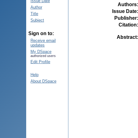
Issue Date
Authors
Author
Issue Date
Title
Publisher
Subject
Citation
Sign on to:
Abstract
Receive email
updates
My DSpace
authorized users
Edit Profile
Help
About DSpace