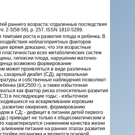
тей раннего возраста: отдаленные последствия
nr. 2-3(58-59), p. 257. ISSN 1810-5289.
темпами роста и развития плода и ребенка. В
 воздействия неблагоприятных факторов
щее время доказано, что эти возрастные
й пластичностью всех метаболических систем
ины, гипоксии плода, нарушении маточно-
аденца возможно формирование
том может проявляться в виде различных
, сахарный диабет (СД), артериальная
тературы и собственные наблюдения позволяют
бенка (&lt;2500 г), а также избыточная
аться как фактор риска относительно развития
СЗ) в последующие годы; - избыточное
 находившихся на вскармливании коровьим
а, развитию ожирения, формированию
ом в СД; - дефицит в питании детей первого
 др.) приводит не только к общесоматическим и
то характеризуется снижением качества жизни
д влиянием питания на ранних этапах развития
стройки организма и являются основой