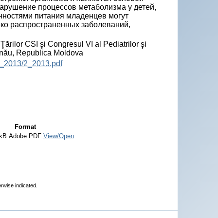
арушение процессов метаболизма у детей,
енностями питания младенцев могут
око распространенных заболеваний,
Ţărilor CSI şi Congresul VI al Pediatrilor şi
inău, Republica Moldova
P_2013/2_2013.pdf
Format
 kB
Adobe PDF
View/Open
erwise indicated.