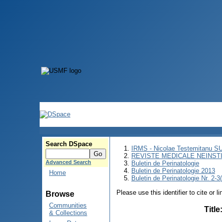
Search DSpace
IRMS - Nicolae Testemitanu 
REVISTE MEDICALE NEINST
Advanced Search
Buletin de Perinatologie
Buletin de Perinatologie 2013
Home
Buletin de Perinatologie Nr. 2-3
Please use this identifier to cite or l
Browse
Communities
Title
& Collections