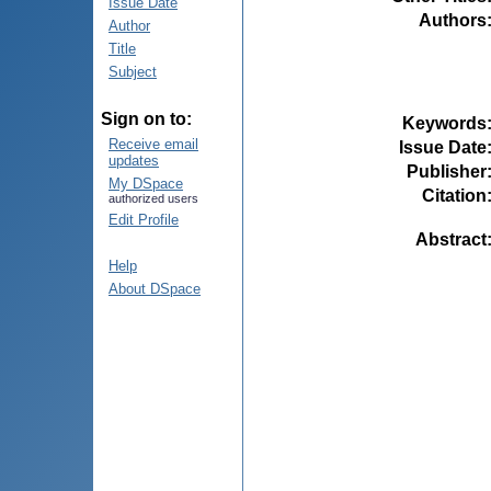
Issue Date
Authors
Author
Title
Subject
Sign on to:
Keywords
Receive email
Issue Date
updates
Publisher
My DSpace
Citation
authorized users
Edit Profile
Abstract
Help
About DSpace