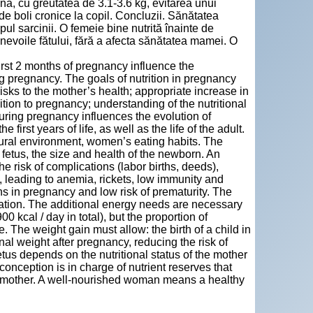
nă, cu greutatea de 3.1-3.6 kg, evitarea unui
e boli cronice la copil. Concluzii. Sănătatea
mpul sarcinii. O femeie bine nutrită înainte de
 nevoile fătului, fără a afecta sănătatea mamei. O
first 2 months of pregnancy influence the
g pregnancy. The goals of nutrition in pregnancy
risks to the mother’s health; appropriate increase in
tion to pregnancy; understanding of the nutritional
uring pregnancy influences the evolution of
first years of life, as well as the life of the adult.
tural environment, women’s eating habits. The
 fetus, the size and health of the newborn. An
he risk of complications (labor births, deeds),
d, leading to anemia, rickets, low immunity and
s in pregnancy and low risk of prematurity. The
ulation. The additional energy needs are necessary
 kcal / day in total), but the proportion of
 The weight gain must allow: the birth of a child in
al weight after pregnancy, reducing the risk of
etus depends on the nutritional status of the mother
nception is in charge of nutrient reserves that
the mother. A well-nourished woman means a healthy