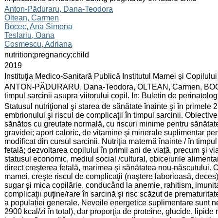
:
Anton-Păduraru, Dana-Teodora
Oltean, Carmen
Bocec, Ana Simona
Teslariu, Oana
Cosmescu, Adriana
:
nutrition;pregnancy;child
:
2019
:
Instituţia Medico-Sanitară Publică Institutul Mamei și Copilului
:
ANTON-PĂDURARU, Dana-Teodora, OLTEAN, Carmen, BOCEC, Ana
timpul sarcinii asupra viitorului copil. In: Buletin de perinatol
:
Statusul nutriţional şi starea de sănătate înainte şi în primele
embrionului şi riscul de complicaţii în timpul sarcinii. Obiective
sănătos cu greutate normală, cu riscuri minime pentru sănăta
gravidei; aport caloric, de vitamine şi minerale suplimentar pen
modificat din cursul sarcinii. Nutriţia maternă înainte / în timpu
fetală; dezvoltarea copilului în primii ani de viață, precum şi vi
statusul economic, mediul social /cultural, obiceiurile aliment
direct creşterea fetală, marimea şi sănătatea nou-născutului. 
mamei, creşte riscul de complicaţii (naştere laborioasă, deces
sugar şi mica copilărie, conducând la anemie, rahitism, imunitat
complicaţii puţine/rare în sarcină şi risc scăzut de prematurita
a populației generale. Nevoile energetice suplimentare sunt ne
2900 kcal/zi în total), dar proporţia de proteine, glucide, lipi