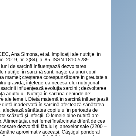
 Simona, et al. Implicaţii ale nutriţiei în
ogie. 2019, nr. 3(84), p. 85. ISSN 1810-5289.
 2 luni de sarcină influenţează dezvoltarea
le nutriţiei în sarcină sunt: naşterea unui copil
tea mamei; creşterea corespunzătoare în greutate a
tru gravidă; înţelegerea necesarului nutriţional
l sarcinii influenţează evoluția sarcinii; dezvoltarea
aţa adultului. Nutriţia în sarcină depinde de:
are ale femeii. Dieta maternă în sarcină influențează
O dietă inadecvată în sarcină afectează sănătatea
), afectează sănătatea copilului în perioada de
e scăzută şi infecții. O femeie bine nutrită are
te. Alimentația unei femei însărcinate diferă de cea
cesare dezvoltării fătului şi anexelor sale (2200 –
de rămâne aproximativ aceeași. Câştigul ponderal