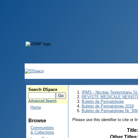
Search DSpace
IRMS - Nicolae Testemitanu 
REVISTE MEDICALE NEINST
Advanced Search
Buletin de Perinatologie
Buletin de Perinatologie 2019
Home
Buletin de Perinatologie Nr. 3(8
Please use this identifier to cite or l
Browse
Communities
Title
& Collections
Other Titles