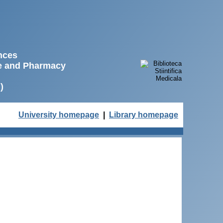
ences
ne and Pharmacy
)
University homepage
|
Library homepage