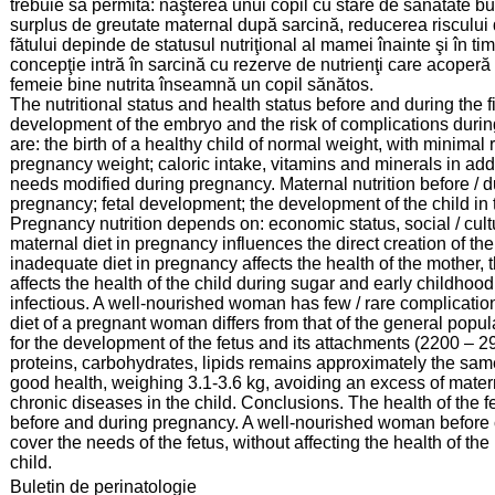
trebuie să permită: naşterea unui copil cu stare de sănătate bu
surplus de greutate maternal după sarcină, reducerea riscului d
fătului depinde de statusul nutriţional al mamei înainte şi în ti
concepţie intră în sarcină cu rezerve de nutrienţi care acoperă
femeie bine nutrita înseamnă un copil sănătos.
The nutritional status and health status before and during the 
development of the embryo and the risk of complications durin
are: the birth of a healthy child of normal weight, with minimal 
pregnancy weight; caloric intake, vitamins and minerals in addi
needs modified during pregnancy. Maternal nutrition before / d
pregnancy; fetal development; the development of the child in the 
Pregnancy nutrition depends on: economic status, social / cul
maternal diet in pregnancy influences the direct creation of the
inadequate diet in pregnancy affects the health of the mother, t
affects the health of the child during sugar and early childhoo
infectious. A well-nourished woman has few / rare complication
diet of a pregnant woman differs from that of the general pop
for the development of the fetus and its attachments (2200 – 2900
proteins, carbohydrates, lipids remains approximately the same.
good health, weighing 3.1-3.6 kg, avoiding an excess of matern
chronic diseases in the child. Conclusions. The health of the f
before and during pregnancy. A well-nourished woman before co
cover the needs of the fetus, without affecting the health of 
child.
:
Buletin de perinatologie