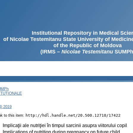
Institutional Repository in Medical Sci
of Nicolae Testemitanu State University of Medici
of the Republic of Moldova
(IRMS –
Nicolae Testemitanu
SUMPh
SUMPh
ITUȚIONALE
4) 2019
ink to this item:
http://hdl.handle.net/20.500.12710/17422
:
Implicaţii ale nutriţiei în timpul sarcinii asupra viitorului copil
:
Implications of nutrition during pregnancy on future child