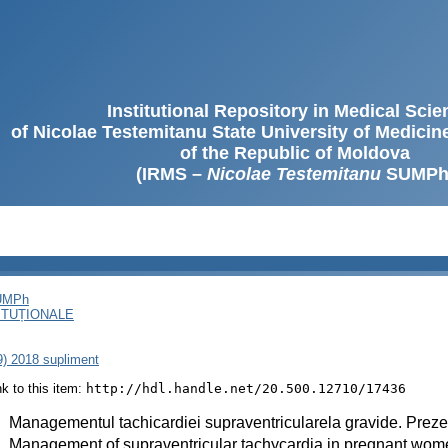
Institutional Repository in Medical Sci
of Nicolae Testemitanu State University of Medici
of the Republic of Moldova
(IRMS –
Nicolae Testemitanu
SUMPh
SUMPh
ITUȚIONALE
79) 2018 supliment
ink to this item:
http://hdl.handle.net/20.500.12710/17436
:
Managementul tachicardiei supraventricularela gravide. Preze
:
Management of supraventricular tachycardia in pregnant wom