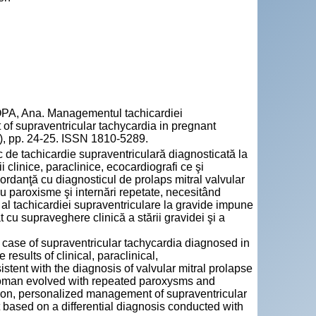
PA, Ana. Managementul tachicardiei
of supraventricular tachycardia in pregnant
t), pp. 24-25. ISSN 1810-5289.
c de tachicardie supraventriculară diagnosticată la
i clinice, paraclinice, ecocardiografi ce şi
ncordanţă cu diagnosticul de prolaps mitral valvular
cu paroxisme şi internări repetate, necesitând
al tachicardiei supraventriculare la gravide impune
 cu supraveghere clinică a stării gravidei şi a
 case of supraventricular tachycardia diagnosed in
esults of clinical, paraclinical,
stent with the diagnosis of valvular mitral prolapse
 woman evolved with repeated paroxysms and
usion, personalized management of supraventricular
based on a differential diagnosis conducted with