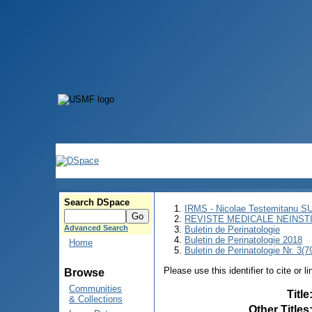
Search DSpace
IRMS - Nicolae Testemitanu 
REVISTE MEDICALE NEINST
Advanced Search
Buletin de Perinatologie
Buletin de Perinatologie 2018
Home
Buletin de Perinatologie Nr. 3(
Please use this identifier to cite or l
Browse
Communities
Title
& Collections
Other Titles