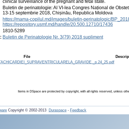
clinical surveillance of the pregnant and fetal state.
:
Buletin de perinatologie: Al VI-lea Congres Național de Obstetr
13-15 septembrie 2018, Chișinău, Republica Moldova
:
https://mama-copilul.md/images/buletin-perinatologic/BP_20
https://repository.usmf.md/handle/20.500.12710/17436
:
1810-5289
:
Buletin de Perinatologie Nr. 3(79) 2018 supliment
File
Descrip
TACHICARDIEI_SUPRAVENTRICULARELA_GRAVIDE._p.24_25.pdf
Items in DSpace are protected by copyright, with all rights reserved, unless oth
ware
Copyright © 2002-2013
Duraspace
-
Feedback