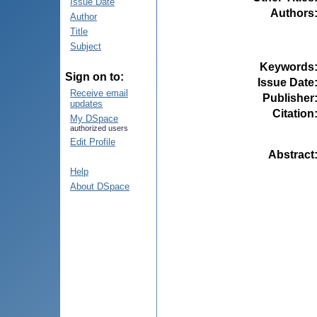
Issue Date
Authors
Author
Title
Subject
Keywords
Sign on to:
Issue Date
Receive email
Publisher
updates
Citation
My DSpace
authorized users
Edit Profile
Abstract
Help
About DSpace