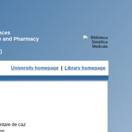
ences
ne and Pharmacy
)
University homepage
|
Library homepage
ntare de caz
en