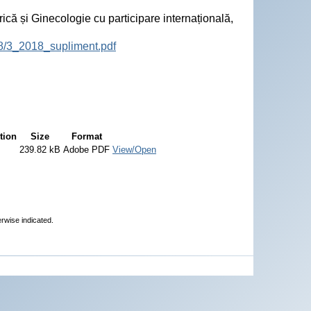
ică și Ginecologie cu participare internațională,
18/3_2018_supliment.pdf
tion
Size
Format
239.82 kB
Adobe PDF
View/Open
erwise indicated.