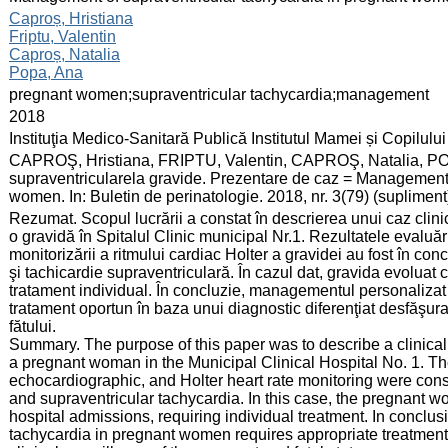
:
Caproș, Hristiana
Friptu, Valentin
Caproș, Natalia
Popa, Ana
:
pregnant women;supraventricular tachycardia;management
:
2018
:
Instituţia Medico-Sanitară Publică Institutul Mamei și Copilului
:
CAPROŞ, Hristiana, FRIPTU, Valentin, CAPROŞ, Natalia, PO
supraventricularela gravide. Prezentare de caz = Management 
women. In: Buletin de perinatologie. 2018, nr. 3(79) (suplimen
:
Rezumat. Scopul lucrării a constat în descrierea unui caz clini
o gravidă în Spitalul Clinic municipal Nr.1. Rezultatele evaluări
monitorizării a ritmului cardiac Holter a gravidei au fost în co
şi tachicardie supraventriculară. În cazul dat, gravida evoluat 
tratament individual. În concluzie, managementul personalizat 
tratament oportun în baza unui diagnostic diferenţiat desfăşurat
fătului.
Summary. The purpose of this paper was to describe a clinical
a pregnant woman in the Municipal Clinical Hospital No. 1. The r
echocardiographic, and Holter heart rate monitoring were consi
and supraventricular tachycardia. In this case, the pregnant
hospital admissions, requiring individual treatment. In concl
tachycardia in pregnant women requires appropriate treatment 