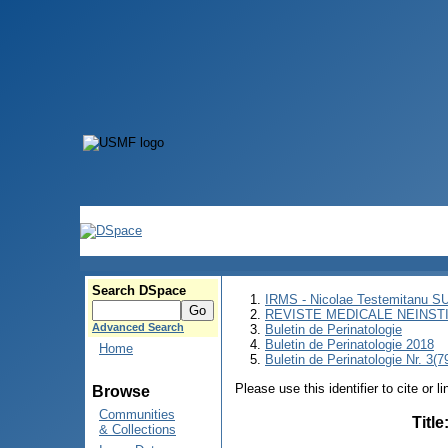
Search DSpace
IRMS - Nicolae Testemitanu 
REVISTE MEDICALE NEINST
Advanced Search
Buletin de Perinatologie
Buletin de Perinatologie 2018
Home
Buletin de Perinatologie Nr. 3(
Please use this identifier to cite or l
Browse
Communities
Title
& Collections