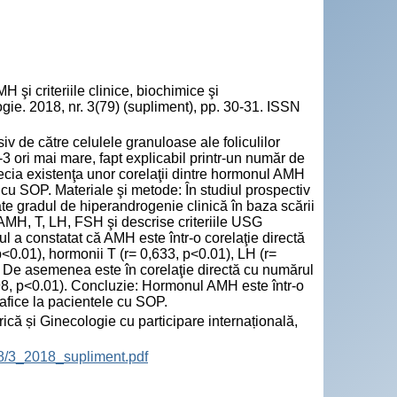
şi criteriile clinice, biochimice şi
ogie. 2018, nr. 3(79) (supliment), pp. 30-31. ISSN
v de către celulele granuloase ale foliculilor
 ori mai mare, fapt explicabil printr-un număr de
precia existenţa unor corelaţii dintre hormonul AMH
le cu SOP. Materiale şi metode: În studiul prospectiv
te gradul de hiperandrogenie clinică în baza scării
AMH, T, LH, FSH şi descrise criteriile USG
iul a constatat că AMH este într-o corelaţie directă
<0.01), hormonii T (r= 0,633, p<0.01), LH (r=
. De asemenea este în corelaţie directă cu numărul
0,498, p<0.01). Concluzie: Hormonul AMH este într-o
rafice la pacientele cu SOP.
ică și Ginecologie cu participare internațională,
18/3_2018_supliment.pdf