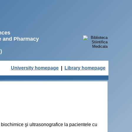
ences
ne and Pharmacy
)
University homepage
|
Library homepage
, biochimice şi ultrasonografice la pacientele cu