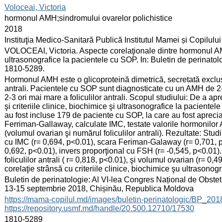
:
Voloceai, Victoria
:
hormonul AMH;sindromului ovarelor polichistice
:
2018
:
Instituţia Medico-Sanitară Publică Institutul Mamei și Copilului
:
VOLOCEAI, Victoria. Aspecte corelaţionale dintre hormonul AMH 
ultrasonografice la pacientele cu SOP. In: Buletin de perinatol
1810-5289.
:
Hormonul AMH este o glicoproteină dimetrică, secretată exclusi
antrali. Pacientele cu SOP sunt diagnosticate cu un AMH de 2-3
2-3 ori mai mare a foliculilor antrali. Scopul studiului: De a a
şi criteriile clinice, biochimice şi ultrasonografice la paciente
au fost incluse 179 de paciente cu SOP, la care au fost aprecia
Ferriman-Gallaway, calculate IMC, testate valorile hormonilor 
(volumul ovarian şi numărul foliculilor antrali). Rezultate: Stud
cu IMC (r= 0,694, p<0.01), scara Feriman-Galaway (r= 0,701, p
0,692, p<0.01), invers proporţional cu FSH (r= -0,545, p<0.01)
foliculilor antrali ( r= 0,818, p<0.01), şi volumul ovarian (r= 
corelaţie strânsă cu criteriile clinice, biochimice şu ultrasonog
:
Buletin de perinatologie: Al VI-lea Congres Național de Obstetr
13-15 septembrie 2018, Chișinău, Republica Moldova
:
https://mama-copilul.md/images/buletin-perinatologic/BP_20
https://repository.usmf.md/handle/20.500.12710/17530
:
1810-5289