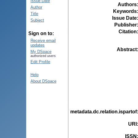
Issue Date
Authors
Author
Keywords
Title
Issue Date
Subject
Publisher
Citation
Sign on to:
Receive email
updates
Abstract
My DSpace
authorized users
Edit Profile
Help
About DSpace
metadata.dc.relation.ispartof
URI
ISSN