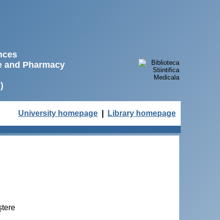
ences
ne and Pharmacy
)
University homepage
|
Library homepage
ştere