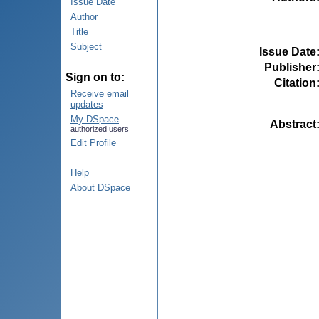
Issue Date
Author
Title
Subject
Issue Date
Publisher
Sign on to:
Citation
Receive email
updates
My DSpace
Abstract
authorized users
Edit Profile
Help
About DSpace