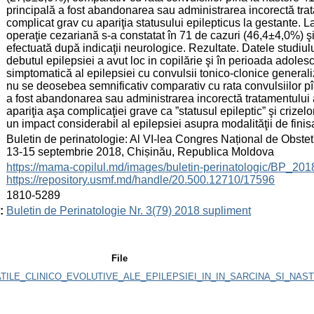
principală a fost abandonarea sau administrarea incorectă trat
complicat grav cu apariţia statusului epilepticus la gestante. L
operaţie cezariană s-a constatat în 71 de cazuri (46,4±4,0%) şi 
efectuată după indicaţii neurologice. Rezultate. Datele studiulu
debutul epilepsiei a avut loc in copilărie şi în perioada adolesc
simptomatică al epilepsiei cu convulsii tonico-clonice generaliz
nu se deosebea semnificativ comparativ cu rata convulsiilor pî
a fost abandonarea sau administrarea incorectă tratamentului a
apariţia aşa complicaţiei grave ca ”statusul epileptic” şi crizelo
un impact considerabil al epilepsiei asupra modalităţii de finisa
:
Buletin de perinatologie: Al VI-lea Congres Național de Obstetr
13-15 septembrie 2018, Chișinău, Republica Moldova
:
https://mama-copilul.md/images/buletin-perinatologic/BP_20
https://repository.usmf.md/handle/20.500.12710/17596
:
1810-5289
:
Buletin de Perinatologie Nr. 3(79) 2018 supliment
File
ATILE_CLINICO_EVOLUTIVE_ALE_EPILEPSIEI_IN_IN_SARCINA_SI_NASTE