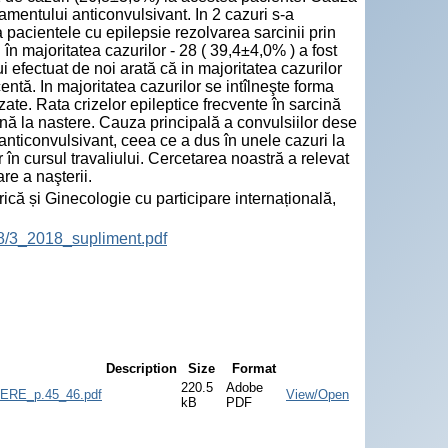
amentului anticonvulsivant. In 2 cazuri s-a
a pacientele cu epilepsie rezolvarea sarcinii prin
în majoritatea cazurilor - 28 ( 39,4±4,0% ) a fost
i efectuat de noi arată că in majoritatea cazurilor
entă. In majoritatea cazurilor se intîlneşte forma
ate. Rata crizelor epileptice frecvente în sarcină
nă la nastere. Cauza principală a convulsiilor dese
nticonvulsivant, ceea ce a dus în unele cazuri la
r în cursul travaliului. Cercetarea noastră a relevat
re a naşterii.
ică și Ginecologie cu participare internațională,
18/3_2018_supliment.pdf
Description
Size
Format
220.5
Adobe
RE_p.45_46.pdf
View/Open
kB
PDF