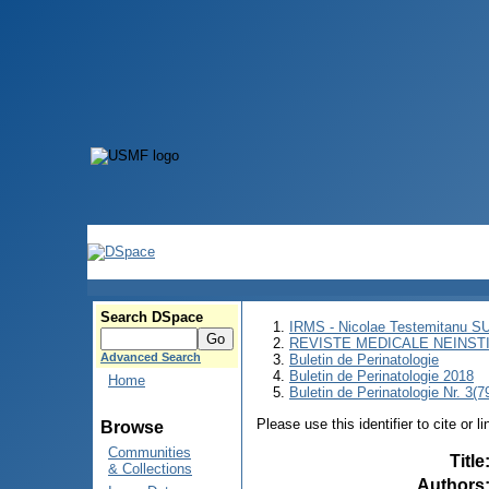
Search DSpace
IRMS - Nicolae Testemitanu 
REVISTE MEDICALE NEINST
Advanced Search
Buletin de Perinatologie
Buletin de Perinatologie 2018
Home
Buletin de Perinatologie Nr. 3(
Please use this identifier to cite or l
Browse
Communities
Title
& Collections
Authors