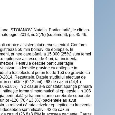
 STOIANOV, Natalia. Particularităţile clinico-
rinatologie. 2018, nr. 3(79) (supliment), pp. 45-46.
boli cronice a sistemului nervos central. Conform
egistrează 50 mln bolnavi de epilepsie. În
eni, printre care până la 15.000 (25%) sunt femei
u epilepsie a crescut de 4 ori, iar incidenţa
 metode. Pentru a descrie particularităţile
vulsivant la femeile gravide cu epilepsie în
udiul a fost efectuat pe un lot de 153 de gravide cu
0-2014. Rezutatele. Datele studiului efectuat de
c in copilărie (0-12 ani) - 68 de cazuri (44,4 ±
4,0±3,8%), in 2 cazuri s-a constatat apariţia primară
se intîlneşte forma simptomatică al epilepsiei, in 103
ia perinatală şi traume cranio-cerebrale suportate
azurilor -120 (78,4±3,3%) pacientele au avut
ru a relevat că rata crizelor epileptice cu frecvenţa
e deosebea semnificativ - 42 de cazuri
41 de cazuri (26,8±3,6%) la acestea paciente. Cauza