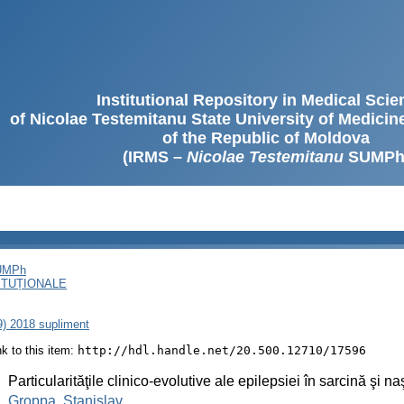
Institutional Repository in Medical Sci
of Nicolae Testemitanu State University of Medici
of the Republic of Moldova
(IRMS –
Nicolae Testemitanu
SUMPh
SUMPh
ITUȚIONALE
79) 2018 supliment
ink to this item:
http://hdl.handle.net/20.500.12710/17596
:
Particularităţile clinico-evolutive ale epilepsiei în sarcină şi na
:
Groppa, Stanislav