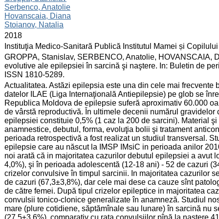
Serbenco, Anatolie
Hovanscaia, Diana
Stoianov, Natalia
:
2018
:
Instituţia Medico-Sanitară Publică Institutul Mamei și Copilului
:
GROPPA, Stanislav, SERBENCO, Anatolie, HOVANSCAIA, Diana,
evolutive ale epilepsiei în sarcină şi naştere. In: Buletin de pe
ISSN 1810-5289.
:
Actualitatea. Astăzi epilepsia este una din cele mai frecvente 
datelor ILAE (Liga Internaţională Antiepilepsie) pe glob se înr
Republica Moldova de epilepsie suferă aproximativ 60.000 oam
de vârstă reproductivă. În ultimele decenii numărul gravidelor c
epilepsiei constituie 0,5% (1 caz la 200 de sarcini). Material şi
anamnestice, debutul, forma, evoluţia bolii şi tratament anticon
perioada retrospectivă a fost realizat un studiul transversal. St
epilepsie care au născut la IMSP IMsiC in perioada anilor 201
noi arată că in majoritatea cazurilor debutul epilepsiei a avut lo
4,0%), şi în perioada adolescentă (12-18 ani) - 52 de cazuri (3
crizelor convulsive în timpul sarcinii. In majoritatea cazurilor 
de cazuri (67,3±3,8%), dar cele mai dese ca cauze sînt patolog
de către femei. După tipul crizelor epileptice in majoritatea c
convulsii tonico-clonice generalizate în anamneză. Studiul nost
mare (plure cotidiene, săptămînale sau lunare) în sarcină nu s
(27,5±3,6%), comparativ cu rata convulsiilor pînă la nastere 