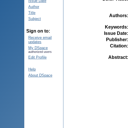
Issue Date
Author
Title
Authors
Subject
Keywords
Sign on to:
Issue Date
Receive email
Publisher
updates
Citation
My DSpace
authorized users
Abstract
Edit Profile
Help
About DSpace