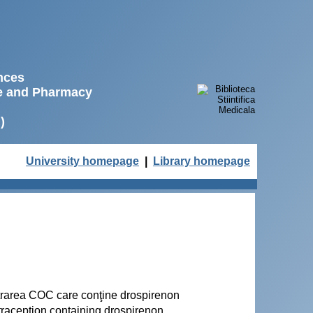
ences
ne and Pharmacy
)
University homepage
|
Library homepage
strarea COC care conţine drospirenon
raception containing drospirenon