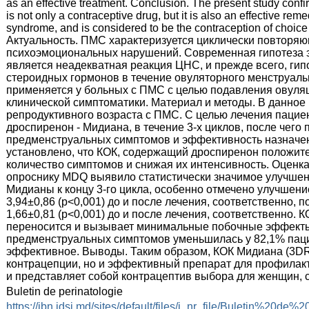
as an effective treatment. Conclusion. The present study conf
is not only a contraceptive drug, but it is also an effective re
syndrome, and is considered to be the contraception of choic
Актуальность. ПМС характеризуется циклически повторя
психоэмоциональных нарушений. Современная гипотеза э
является неадекватная реакция ЦНС, и прежде всего, ги
стероидных гормонов в течение овуляторного менструаль
применяется у больных с ПМС с целью подавления овуляци
клинической симптоматики. Материал и методы. В данно
репродуктивного возраста с ПМС. С целью лечения паци
дроспиренон - Мидиана, в течение 3-х циклов, после чего
предменструальных симптомов и эффективность назначен
устaновлено, что КОК, содержащий дроспиренон положит
количество симптомов и снижая их интенсивность. Оцен
опроснику MDQ выявило статистически значимое улучше
Мидианы к концу 3-го цикла, особенно отмечено улучшен
3,94±0,86 (p<0,001) до и после лечения, соответственно, п
1,66±0,81 (p<0,001) до и после лечения, соответственно
переносится и вызывает минимальные побочные эффекты.
предменструальных симптомов уменьшилась у 82,1% паци
эффективное. Выводы. Таким образом, КОК Мидиана (3DR
контрацепции, но и эффективный препарат для профилакт
и представляет собой контрацептив выбора для женщин
:
Buletin de perinatologie
:
https://ibn.idsi.md/sites/default/files/j_nr_file/Buletin%20de