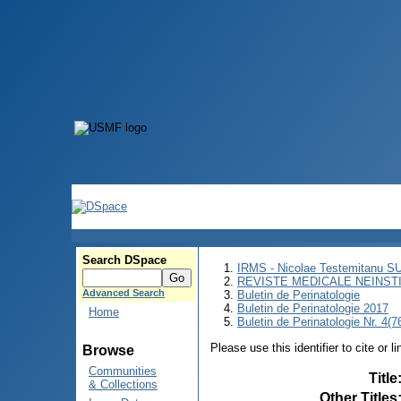
Search DSpace
IRMS - Nicolae Testemitanu 
REVISTE MEDICALE NEINST
Advanced Search
Buletin de Perinatologie
Buletin de Perinatologie 2017
Home
Buletin de Perinatologie Nr. 4(7
Please use this identifier to cite or l
Browse
Communities
Title
& Collections
Other Titles