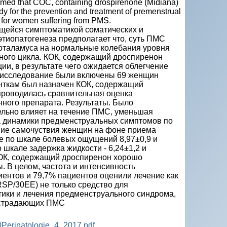
irmed that COC, containing drospirenone (Midiana)
medy for the prevention and treatment of premenstrual
e for women suffering from PMS.
ющейся симптоматикой соматических и
тиопатогенеза предполагает что, суть ПМС
поталамуса на нормальные колебания уровня
ного цикла. КОК, содержащий дроспиренон
и, в результате чего ожидается облегчение
е исследование были включены 69 женщин
енткам был назначен КОК, содержащий
 проводилась сравнительная оцeнка
ного препарата. Результаты. Было
ельно влияет на течение ПМС, уменьшая
ка динамики предменструальных симптомов по
ние самочуствия женщин на фоне приема
ие по шкале болевых ощущений 8,97±0,9 и
о шкале задержка жидкости - 6,24±1,2 и
. КОК, содержащий дроспиренон хорошо
 В целом, частота и интенсивность
ентов и 79,7% пациентов оценили лечение как
SP/30EE) не только средство для
ики и лечения предменструального синдрома,
, страдающих ПМС
%20Perinatologie_4_2017.pdf