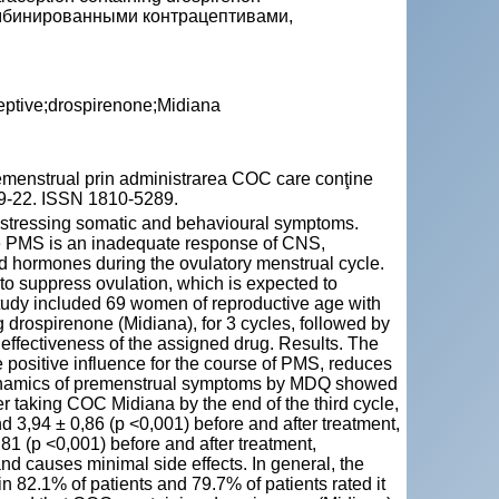
мбинированными контрацептивами,
eptive;drospirenone;Midiana
emenstrual prin administrarea COC care conţine
 19-22. ISSN 1810-5289.
distressing somatic and behavioural symptoms.
he PMS is an inadequate response of CNS,
oid hormones during the ovulatory menstrual cycle.
o suppress ovulation, which is expected to
 study included 69 women of reproductive age with
 drospirenone (Midiana), for 3 cycles, followed by
ffectiveness of the assigned drug. Results. The
positive influence for the course of PMS, reduces
 dynamics of premenstrual symptoms by MDQ showed
er taking COC Midiana by the end of the third cycle,
 3,94 ± 0,86 (p <0,001) before and after treatment,
,81 (p <0,001) before and after treatment,
nd causes minimal side effects. In general, the
 82.1% of patients and 79.7% of patients rated it