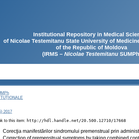
Institutional Repository in Medical Sci
of Nicolae Testemitanu State University of Medici
of the Republic of Moldova
(IRMS –
Nicolae Testemitanu
SUMPh
SUMPh
ITUȚIONALE
6) 2017
ink to this item:
http://hdl.handle.net/20.500.12710/17668
:
Corecţia manifestărilor sindromului premenstrual prin admini
:
Correction of premenstrual symptoms by taking combined cont