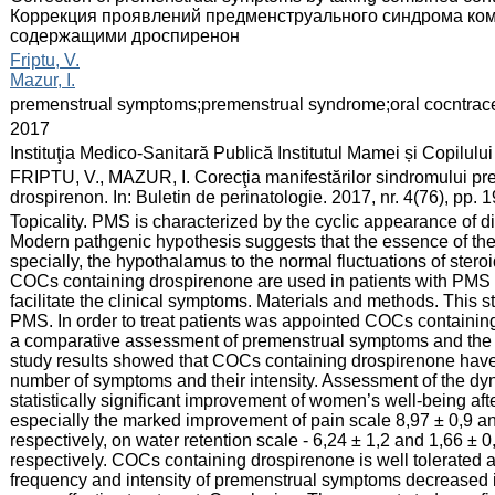
Коррекция проявлений предменструального синдрома ко
содержащими дроспиренон
:
Friptu, V.
Mazur, I.
:
premenstrual symptoms;premenstrual syndrome;oral cocntrac
:
2017
:
Instituţia Medico-Sanitară Publică Institutul Mamei și Copilului
:
FRIPTU, V., MAZUR, I. Corecţia manifestărilor sindromului pr
drospirenon. In: Buletin de perinatologie. 2017, nr. 4(76), pp.
:
Topicality. PMS is characterized by the cyclic appearance of 
Modern pathgenic hypothesis suggests that the essence of t
specially, the hypothalamus to the normal fluctuations of ster
COCs containing drospirenone are used in patients with PMS t
facilitate the clinical symptoms. Materials and methods. This
PMS. In order to treat patients was appointed COCs containing
a comparative assessment of premenstrual symptoms and the e
study results showed that COCs containing drospirenone have 
number of symptoms and their intensity. Assessment of the
statistically significant improvement of women’s well-being aft
especially the marked improvement of pain scale 8,97 ± 0,9 and
respectively, on water retention scale - 6,24 ± 1,2 and 1,66 ± 0
respectively. COCs containing drospirenone is well tolerated a
frequency and intensity of premenstrual symptoms decreased in