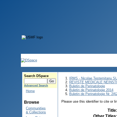
Search DSpace
IRMS - Nicolae Testemitanu 
REVISTE MEDICALE NEINST
Advanced Search
Buletin de Perinatologie
Buletin de Perinatologie 2014
Home
Buletin de Perinatologie Nr. 2(6
Please use this identifier to cite or l
Browse
Communities
Title
& Collections
Other Titles