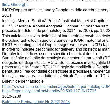
:
Iliev, Gheorghe
:
IUGR;Doppler umbilical artery;Doppler middle cerebral arter
:
2014
:
Instituţia Medico-Sanitară Publică Institutul Mamei și Copilului
:
ILIEV, Gheorghe. Aportul ecografiei Doppler în urmărirea sarcini
precoce. In: Buletin de perinatologie. 2014, nr. 2(62), pp. 18-
:
This article starts with definition of intrauterine growth restr
the echographic technique of diagnosing IUGR, maternal and 
IUGR. According to fetal Doppler signs we present IUGR classif
in order to indicate best timing for delivery and obstetrical 
Doppler fetal indices used in specific obstetrical decisions.
Sunt definite noţiunile de restricţie de creştere intrauterină (
ecografic de diagnostic al RCIU. Sunt descrise investigaţiile D
prezentată clasificarea RCIU în funcţie de modificările Doppler
pentru stabilirea conduitei obstetricale şi precizarea momentulu
folosiţi la nuanţarea conduitei obstetricale în cazurile cu RCI
:
Buletin de perinatologie
:
https://www.mama-copilul.md/images/buletin-perinatologic/B
https://repository.usmf.md/handle/20.500.12710/17703
:
1810-5289
:
Buletin de Perinatologie Nr. 2(62) 2014