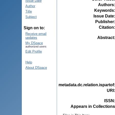
Issue Date
Authors
Author
Keywords
Title
Issue Date
Subject
Publisher
Citation
Sign on to:
Receive email
Abstract
updates
My DSpace
authorized users
Edit Profile
Help
About DSpace
metadata.dc.relation.ispartof
URI
ISSN
Appears in Collections