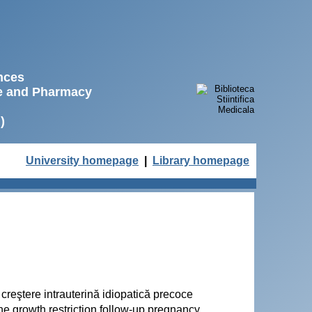
ences
ne and Pharmacy
)
University homepage
|
Library homepage
e creştere intrauterină idiopatică precoce
ine growth restriction follow-up pregnancy