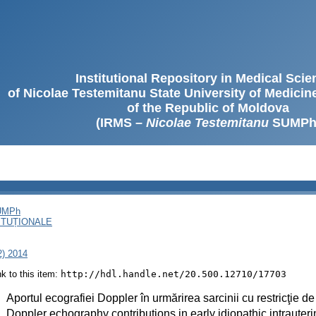
Institutional Repository in Medical Sci
of Nicolae Testemitanu State University of Medici
of the Republic of Moldova
(IRMS –
Nicolae Testemitanu
SUMPh
SUMPh
ITUȚIONALE
2) 2014
ink to this item:
http://hdl.handle.net/20.500.12710/17703
:
Aportul ecografiei Doppler în urmărirea sarcinii cu restricţie d
:
Doppler echography contributions in early idiopathic intrauter