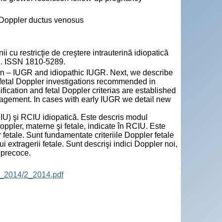
y;Doppler ductus venosus
i cu restricţie de creştere intrauterină idiopatică
22. ISSN 1810-5289.
iction – IUGR and idiopathic IUGR. Next, we describe
fetal Doppler investigations recommended in
ication and fetal Doppler criterias are established
management. In cases with early IUGR we detail new
RCIU) şi RCIU idiopatică. Este descris modul
oppler, materne şi fetale, indicate în RCIU. Este
 fetale. Sunt fundamentate criteriile Doppler fetale
i extragerii fetale. Sunt descrişi indici Doppler noi,
U precoce.
P_2014/2_2014.pdf