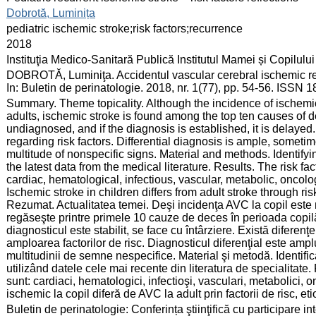
:
Dobrotă, Luminița
:
pediatric ischemic stroke;risk factors;recurrence
:
2018
:
Instituţia Medico-Sanitară Publică Institutul Mamei și Copilului
:
DOBROTĂ, Luminiţa. Accidentul vascular cerebral ischemic recure
In: Buletin de perinatologie. 2018, nr. 1(77), pp. 54-56. ISSN 
:
Summary. Theme topicality. Although the incidence of ischemic 
adults, ischemic stroke is found among the top ten causes of d
undiagnosed, and if the diagnosis is established, it is delaye
regarding risk factors. Differential diagnosis is ample, sometim
multitude of nonspecific signs. Material and methods. Identifyin
the latest data from the medical literature. Results. The risk fa
cardiac, hematological, infectious, vascular, metabolic, oncolo
Ischemic stroke in children differs from adult stroke through risk
Rezumat. Actualitatea temei. Deşi incidenţa AVC la copil este
regăseşte printre primele 10 cauze de deces în perioada copi
diagnosticul este stabilit, se face cu întârziere. Există diferenţ
amploarea factorilor de risc. Diagnosticul diferenţial este amplu
multitudinii de semne nespecifice. Material şi metodă. Identific
utilizând datele cele mai recente din literatura de specialitate. 
sunt: cardiaci, hematologici, infectioşi, vasculari, metabolici, o
ischemic la copil diferă de AVC la adult prin factorii de risc, eti
:
Buletin de perinatologie: Conferința ştiinţifică cu participare 