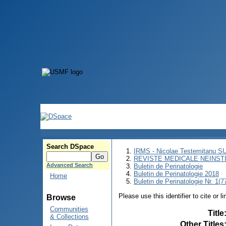
Search DSpace
IRMS - Nicolae Testemitanu 
REVISTE MEDICALE NEINST
Advanced Search
Buletin de Perinatologie
Buletin de Perinatologie 2018
Home
Buletin de Perinatologie Nr. 1(7
Please use this identifier to cite or l
Browse
Communities
Title
& Collections
Other Titles