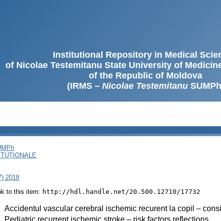
Institutional Repository in Medical Sci
of Nicolae Testemitanu State University of Medici
of the Republic of Moldova
(IRMS –
Nicolae Testemitanu
SUMPh
SUMPh
ITUȚIONALE
7) 2018
ink to this item:
http://hdl.handle.net/20.500.12710/17732
:
Accidentul vascular cerebral ischemic recurent la copil – conside
:
Pediatric recurrent ischemic stroke – risk factors reflections