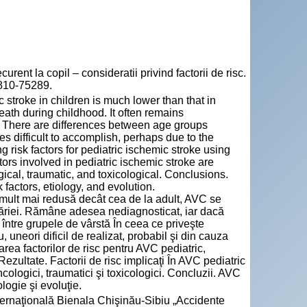
nt la copil – consideratii privind factorii de risc.
1810-75289.
stroke in children is much lower than that in
eath during childhood. It often remains
d. There are differences between age groups
es difficult to accomplish, perhaps due to the
g risk factors for pediatric ischemic stroke using
ctors involved in pediatric ischemic stroke are
gical, traumatic, and toxicological. Conclusions.
 factors, etiology, and evolution.
 mult mai redusă decât cea de la adult, AVC se
lăriei. Rămâne adesea nediagnosticat, iar dacă
e între grupele de vârstă În ceea ce priveşte
, uneori dificil de realizat, probabil şi din cauza
area factorilor de risc pentru AVC pediatric,
Rezultate. Factorii de risc implicaţi În AVC pediatric
ncologici, traumatici şi toxicologici. Concluzii. AVC
ologie şi evoluţie.
internaţională Bienala Chişinău-Sibiu „Accidente