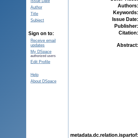
Issue Date
Authors
Author
Keywords
Title
Issue Date
Subject
Publisher
Citation
Sign on to:
Receive email
Abstract
updates
My DSpace
authorized users
Edit Profile
Help
About DSpace
metadata.dc.relation.ispartof