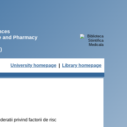
ences
ne and Pharmacy
)
University homepage
|
Library homepage
ratii privind factorii de risc