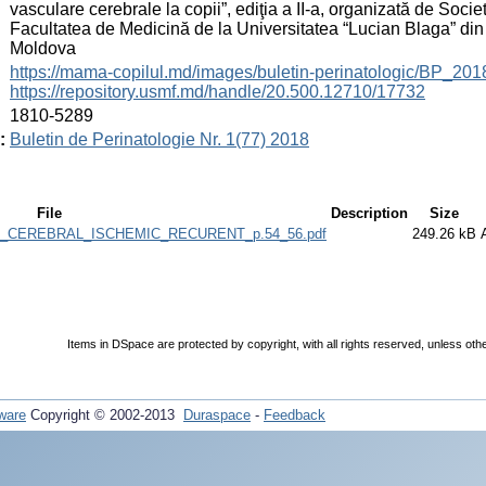
vasculare cerebrale la copii”, ediţia a II-a, organizată de So
Facultatea de Medicină de la Universitatea “Lucian Blaga” di
Moldova
:
https://mama-copilul.md/images/buletin-perinatologic/BP_201
https://repository.usmf.md/handle/20.500.12710/17732
:
1810-5289
:
Buletin de Perinatologie Nr. 1(77) 2018
File
Description
Size
_CEREBRAL_ISCHEMIC_RECURENT_p.54_56.pdf
249.26 kB
Items in DSpace are protected by copyright, with all rights reserved, unless oth
ware
Copyright © 2002-2013
Duraspace
-
Feedback