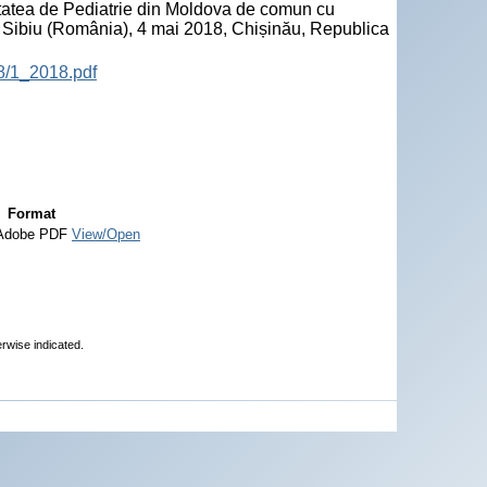
cietatea de Pediatrie din Moldova de comun cu
n Sibiu (România), 4 mai 2018, Chișinău, Republica
8/1_2018.pdf
Format
Adobe PDF
View/Open
erwise indicated.