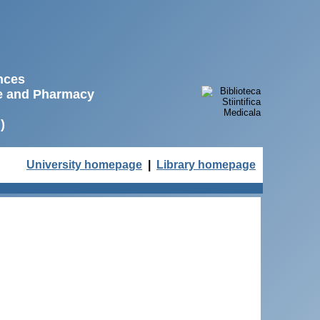
ences
ne and Pharmacy
)
University homepage
|
Library homepage