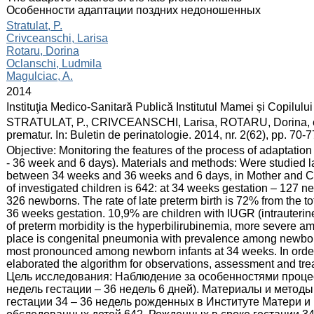
Особенности адаптации поздних недоношенных
:
Stratulat, P.
Crivceanschi, Larisa
Rotaru, Dorina
Oclanschi, Ludmila
Magulciac, A.
:
2014
:
Instituţia Medico-Sanitară Publică Institutul Mamei și Copilului
:
STRATULAT, P., CRIVCEANSCHI, Larisa, ROTARU, Dorina, et al
prematur. In: Buletin de perinatologie. 2014, nr. 2(62), pp. 70
:
Objective: Monitoring the features of the process of adaptatio
- 36 week and 6 days). Materials and methods: Were studied lat
between 34 weeks and 36 weeks and 6 days, in Mother and Ch
of investigated children is 642: at 34 weeks gestation – 127
326 newborns. The rate of late preterm birth is 72% from the 
36 weeks gestation. 10,9% are children with IUGR (intrauterine 
of preterm morbidity is the hyperbilirubinemia, more severe 
place is congenital pneumonia with prevalence among newborn
most pronounced among newborn infants at 34 weeks. In order
elaborated the algorithm for observations, assessment and trea
Цель исследования: Наблюдение за особенностями проце
недель гестации – 36 недель 6 дней). Материалы и мето
гестации 34 – 36 недель рожденных в Институте Матери и