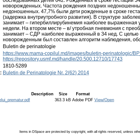
обследованных детей 642. Рожденных в сроке гестации 34 н
новорожденных. Частота рождения поздних недоношенных
недоношенных. 47,7% были дети рожденные в сроке геста
(задержка внутриутробного развития). В структуре забо
занимает – гипербиллирубинемия наиболее выраженная у
недели. На втором месте – в/ утробная пневмония с преоб
занимает – СДР наиболее выраженный в 34 нед. С целью
новорожденным был составлен алгоритм наблюдения, обсл
:
Buletin de perinatologie
:
https://www.mama-copilul.md/images/buletin-perinatologic/B
https://repository.usmf.md/handle/20.500.12710/17743
:
1810-5289
:
Buletin de Perinatologie Nr. 2(62) 2014
Description
Size
Format
elui_prematur.pdf
363.3 kB
Adobe PDF
View/Open
Items in DSpace are protected by copyright, with all rights reserved, unless oth