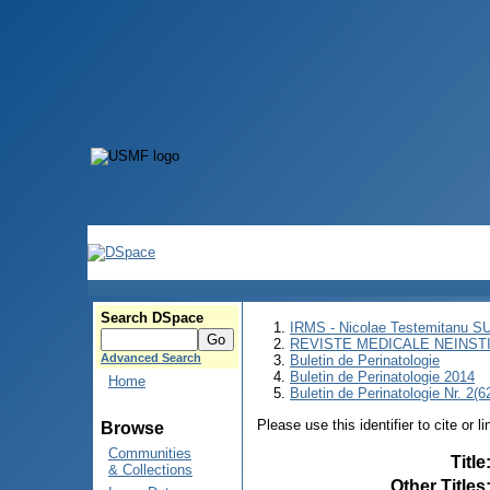
Search DSpace
IRMS - Nicolae Testemitanu 
REVISTE MEDICALE NEINST
Advanced Search
Buletin de Perinatologie
Buletin de Perinatologie 2014
Home
Buletin de Perinatologie Nr. 2(6
Please use this identifier to cite or l
Browse
Communities
Title
& Collections
Other Titles