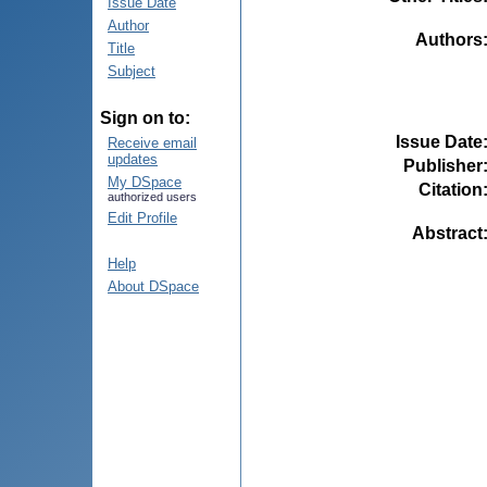
Issue Date
Author
Authors
Title
Subject
Sign on to:
Issue Date
Receive email
updates
Publisher
My DSpace
Citation
authorized users
Edit Profile
Abstract
Help
About DSpace