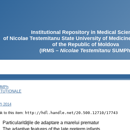
Institutional Repository in Medical Sci
of Nicolae Testemitanu State University of Medici
of the Republic of Moldova
(IRMS –
Nicolae Testemitanu
SUMPh
SUMPh
ITUȚIONALE
2) 2014
ink to this item:
http://hdl.handle.net/20.500.12710/17743
:
Particularităţile de adaptare a marelui prematur
:
The adaptive features of the late preterm infants