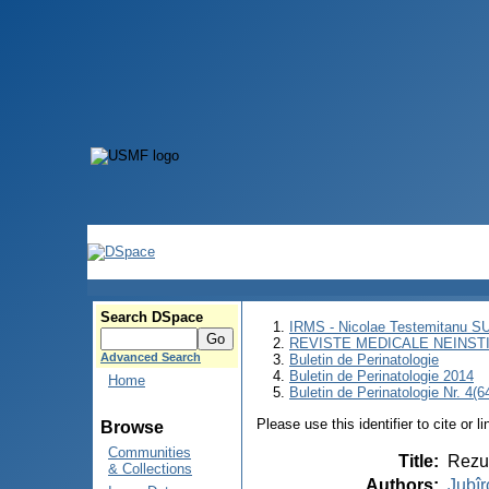
Search DSpace
IRMS - Nicolae Testemitanu 
REVISTE MEDICALE NEINST
Advanced Search
Buletin de Perinatologie
Buletin de Perinatologie 2014
Home
Buletin de Perinatologie Nr. 4(6
Please use this identifier to cite or l
Browse
Communities
Title
:
Rezul
& Collections
Authors
:
Jubîr