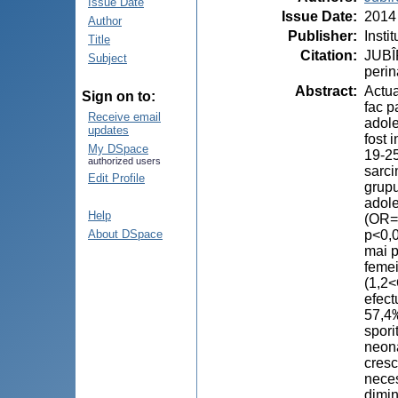
Issue Date
Issue Date
:
2014
Author
Publisher
:
Insti
Title
Citation
:
JUBÎR
Subject
perin
Abstract
:
Actua
Sign on to:
fac p
Receive email
adole
updates
fost 
My DSpace
19-25
authorized users
sarci
Edit Profile
grupu
adole
Help
(OR=
p<0,0
About DSpace
mai p
femei
(1,2<
efect
57,4‰
spori
neona
cresc
neces
dimin