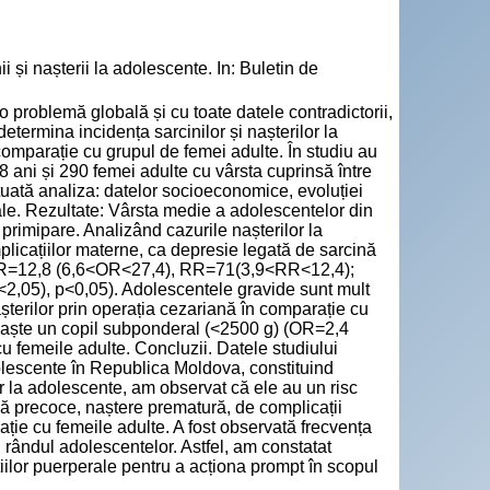
 și nașterii la adolescente. In: Buletin de
 problemă globală și cu toate datele contradictorii,
 determina incidența sarcinilor și nașterilor la
comparație cu grupul de femei adulte. În studiu au
 ani și 290 femei adulte cu vârsta cuprinsă între
tuată analiza: datelor socioeconomice, evoluției
tale. Rezultate: Vârsta medie a adolescentelor din
d primipare. Analizând cazurile nașterilor la
licațiilor materne, ca depresie legată de sarcină
OR=12,8 (6,6<OR<27,4), RR=71(3,9<RR<12,4);
,05), p<0,05). Adolescentele gravide sunt mult
șterilor prin operația cezariană în comparație cu
naște un copil subponderal (<2500 g) (OR=2,4
 femeile adulte. Concluzii. Datele studiului
 adolescente în Republica Moldova, constituind
r la adolescente, am observat că ele au un risc
ză precoce, naștere prematură, de complicații
ie cu femeile adulte. A fost observată frecvența
 rândul adolescentelor. Astfel, am constatat
cțiilor puerperale pentru a acționa prompt în scopul