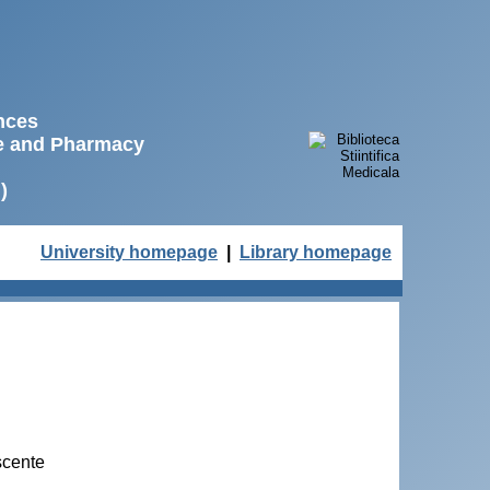
ences
ne and Pharmacy
)
University homepage
|
Library homepage
escente