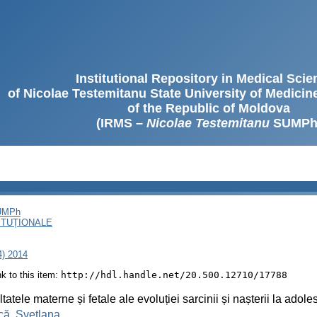
Institutional Repository in Medical Sci
of Nicolae Testemitanu State University of Medici
of the Republic of Moldova
(IRMS –
Nicolae Testemitanu
SUMPh
SUMPh
ITUȚIONALE
4) 2014
ink to this item:
http://hdl.handle.net/20.500.12710/17788
tatele materne și fetale ale evoluției sarcinii și nașterii la adol
că, Svetlana