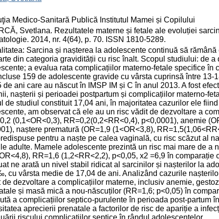
tuţia Medico-Sanitară Publică Institutul Mamei și Copilului
CĂ, Svetlana. Rezultatele materne și fetale ale evoluției sarcinii
atologie. 2014, nr. 4(64), p. 70. ISSN 1810-5289.
litatea: Sarcina și nașterea la adolescente continuă să rămână o
arte din categoria gravidității cu risc înalt. Scopul studiului: de a
scente; a evalua rata complicațiilor materno-fetale specifice în 
incluse 159 de adolescente gravide cu vârsta cuprinsă între 13-18
 de ani care au născut în IMSP IM și C în anul 2013. A fost efec
nii, nașterii și perioadei postpartum și complicațiilor materno-fe
l de studiul constituit 17,04 ani, în majoritatea cazurilor ele fiin
scente, am observat că ele au un risc vădit de dezvoltare a comp
0,2 (0,1<OR<0,3), RR=0,2(0,2<RR<0,4), p<0,0001), anemie (
01), naștere prematură (OR=1,9 (1<OR<3,8), RR=1,5(1,06<RR<2
redispuse pentru a naște pe calea vaginală, cu risc scăzut al na
le adulte. Mamele adolescente prezintă un risc mai mare de a 
OR<4,8), RR=1,6 (1,2<RR<2,2), p<0,05, x2 =6,9 în comparație cu
uat ne arată un nivel stabil ridicat al sarcinilor și nașterilor la
, cu vârsta medie de 17,04 de ani. Analizând cazurile nașterilo
t de dezvoltare a complicațiilor materne, inclusiv anemie, gesto
tale și masă mică a nou-născuților (RR=1,6; p<0,05) în comparaț
ută a complicațiilor septico-purulente în perioada post-partum în
itatea aprecierii prenatale a factorilor de risc de apariție a infe
uării riscului complicațiilor septice în rândul adolescentelor.