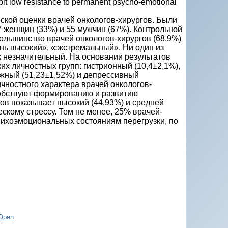
hibit low resistance to permanent psycho-emotional
ской оценки врачей онкологов-хирургов. Были
27 женщин (33%) и 55 мужчин (67%). Контрольной
 Большинство врачей онкологов-хирургов (68,9%)
ень высокий», «экстремальный». Ни один из
к незначительный. На основании результатов
х личностных групп: гистрионный (10,4±2,1%),
ожный (51,23±1,52%) и депресcивный
ичностного характера врачей онкологов-
собствуют формированию и развитию
ов показывает высокий (44,93%) и средней
скому стрессу. Тем не менее, 25% врачей-
сихоэмоциональных состояниям перегрузки, по
Open