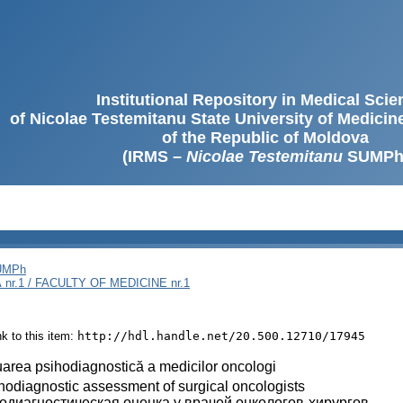
Institutional Repository in Medical Sci
of Nicolae Testemitanu State University of Medici
of the Republic of Moldova
(IRMS –
Nicolae Testemitanu
SUMPh
SUMPh
nr.1 / FACULTY OF MEDICINE nr.1
ink to this item:
http://hdl.handle.net/20.500.12710/17945
area psihodiagnostică a medicilor oncologi
odiagnostic assessment of surgical oncologists
одиагностическая оценка у врачей онкологов-хирургов