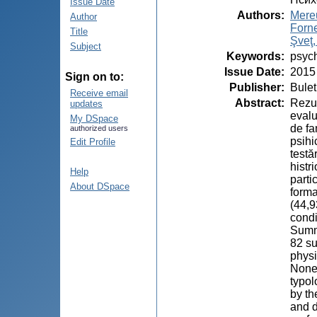
Issue Date
Authors
:
Mereu
Author
Forne
Title
Şveţ,
Subject
Keywords
:
psych
Issue Date
:
2015
Sign on to:
Publisher
:
Bulet
Receive email
Abstract
:
Rezum
updates
evalu
My DSpace
de fa
authorized users
psihi
Edit Profile
testă
histr
Help
parti
About DSpace
forma
(44,9
condi
Summa
82 su
physi
None 
typol
by th
and d