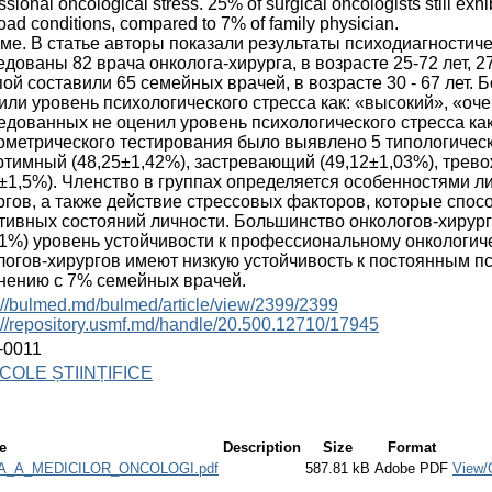
ssional oncological stress. 25% of surgical oncologists still ex
oad conditions, compared to 7% of family physician.
мe. В статье авторы показали результаты психодиагностиче
едованы 82 врача онколога-хирурга, в возрасте 25-72 лет, 
пой составили 65 семейных врачей, в возрасте 30 - 67 лет.
или уровень психологического стресса как: «высокий», «оч
едованных не оценил уровень психологического стресса ка
ометрического тестирования было выявлено 5 типологически
ртимный (48,25±1,42%), застревающий (49,12±1,03%), трев
3±1,5%). Членство в группах определяется особенностями л
ргов, а также действие стрессовых факторов, которые спо
тивных состояний личности. Большинство онкологов-хирург
31%) уровень устойчивости к профессиональному онкологиче
логов-хирургов имеют низкую устойчивость к постоянным п
нению с 7% семейных врачей.
://bulmed.md/bulmed/article/view/2399/2399
://repository.usmf.md/handle/20.500.12710/17945
-0011
COLE ȘTIINȚIFICE
le
Description
Size
Format
_A_MEDICILOR_ONCOLOGI.pdf
587.81 kB
Adobe PDF
View/