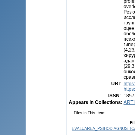
profe
overl
Резю
иссл
груп
оцен
обсл
псих
гипе
(4,2
хиру
адап
(29,
онко
срав
URI
:
https
https
ISSN
:
1857
Appears in Collections:
ARTI
Files in This Item:
Fi
EVALUAREA_PSIHODIAGNOSTICA