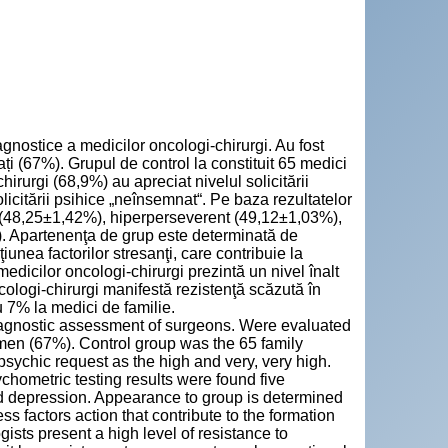
agnostice a medicilor oncologi-chirurgi. Au fost
ți (67%). Grupul de control la constituit 65 medici
irurgi (68,9%) au apreciat nivelul solicitării
solicitării psihice „neînsemnat“. Pe baza rezultatelor
tim (48,25±1,42%), hiperperseverent (49,12±1,03%),
). Apartenenţa de grup este determinată de
ţiunea factorilor stresanţi, care contribuie la
medicilor oncologi-chirurgi prezintă un nivel înalt
cologi-chirurgi manifestă rezistenţă scăzută în
 7% la medici de familie.
diagnostic assessment of surgeons. Were evaluated
men (67%). Control group was the 65 family
sychic request as the high and very, very high.
chometric testing results were found five
and depression. Appearance to group is determined
ess factors action that contribute to the formation
ists present a high level of resistance to