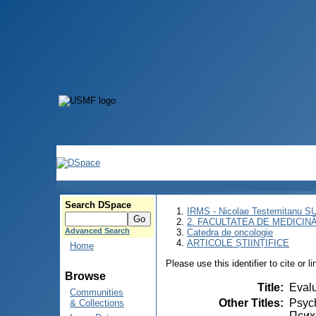
Search DSpace
IRMS - Nicolae Testemitanu 
2. FACULTATEA DE MEDICINĂ 
Advanced Search
Catedra de oncologie
ARTICOLE ȘTIINȚIFICE
Home
Please use this identifier to cite or l
Browse
Title
:
Evalu
Communities
Other Titles
:
Psych
& Collections
Псих