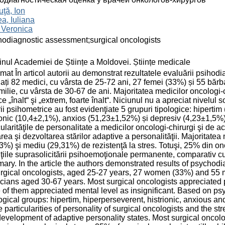
ţă, Ion
a, Iuliana
 Veronica
odiagnostic assessment;surgical oncologists
inul Academiei de Științe a Moldovei. Științe medicale
at În articol autorii au demonstrat rezultatele evaluării psihodi
ați 82 medici, cu vârsta de 25-72 ani, 27 femei (33%) și 55 bărba
milie, cu vârsta de 30-67 de ani. Majoritatea medicilor oncologi-ch
ce „înalt“ şi „extrem, foarte înalt“. Niciunul nu a apreciat nivelul 
rii psihometrice au fost evidenţiate 5 grupuri tipologice: hiper
ionic (10,4±2,1%), anxios (51,23±1,52%) și depresiv (4,23±1,5%
cularităţile de personalitate a medicilor oncologi-chirurgi şi de ac
rea şi dezvoltarea stărilor adaptive a personalităţii. Majoritatea 
3%) şi mediu (29,31%) de rezistenţă la stres. Totuşi, 25% din on
ţiile suprasolicitării psihoemoţionale permanente, comparativ cu
ry. In the article the authors demonstrated results of psycho
rgical oncologists, aged 25-27 years, 27 women (33%) and 55 
cians aged 30-67 years. Most surgical oncologists appreciated p
of them appreciated mental level as insignificant. Based on psy
ogical groups: hipertim, hiperperseverent, histrionic, anxious 
e particularities of personality of surgical oncologists and the str
evelopment of adaptive personality states. Most surgical oncolog