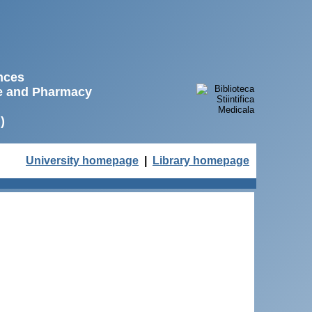
ences
ne and Pharmacy
)
University homepage
|
Library homepage