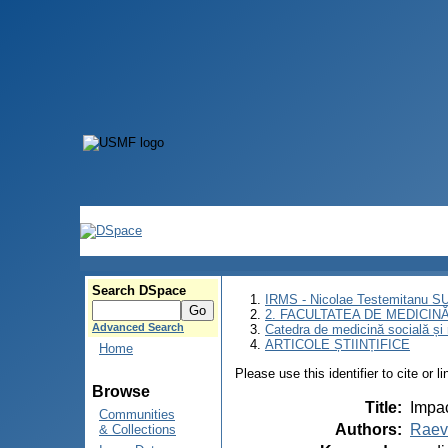
Search DSpace
IRMS - Nicolae Testemitanu 
2. FACULTATEA DE MEDICINĂ 
Advanced Search
Catedra de medicină socială ș
ARTICOLE ȘTIINȚIFICE
Home
Please use this identifier to cite or l
Browse
Title
:
Impac
Communities
Authors
:
Raev
& Collections