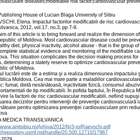
ovasculare diseases;modifiable risk factor;cardiovascular preve
ublishing House of Lucian Blaga University of Sibiu
CHI, Elena. Impactul factorilor modificabili de risc cardiovasc
ilvanica, 2012, vol.17, no.3, pp 7-9.
im of this article is to bring forward and realize the dimension o
epublic of Moldova. Most cardiovascular disease could be preven
lthy diet, physical inactivity, alcohol abuse - that is the group o
complete statistical evidence and monitoring of the modifiable car
va. This situation complicates the decision making process for c
s, determining a stately reserve to optimize cardiovascular preve
lic of Moldova.
l lucrării este de a estima şi a realiza dimensiunea impactului şi
lica Moldova. Cea mai mare parte a maladiilor cardiovasculare a
sc: fumat, dietă nesănătoasă, inactivitate fizică, consumul abuziv
rtamentali de tip modificabili. În pofida faptului, în Republica 
ivire la factorii de risc cardiovascular modificabili, nefiind supu
uarea deciziilor pentru intervenţii de prevenţie cardiovasculară l
ătoare pentru optimizarea prevenţiei cardiovasculare prin reduce
ova
A MEDICA TRANSILVANICA
//www.amtsibiu.ro/Arhiva/2012/Nr3-ro/Raevschi.pdf
://repository.usmf.md/handle/20.500.12710/17967
-7079