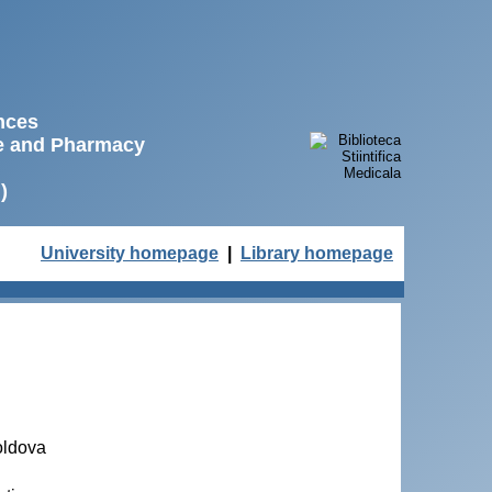
ences
ne and Pharmacy
)
University homepage
|
Library homepage
Moldova