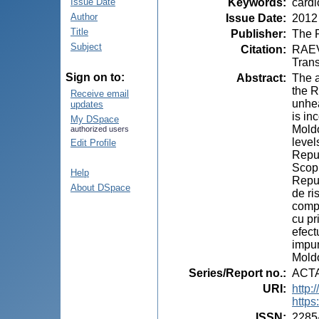
Keywords
:
cardi
Issue Date
Author
Issue Date
:
2012
Title
Publisher
:
The P
Subject
Citation
:
RAEVS
Trans
Sign on to:
Abstract
:
The a
the R
Receive email
unhea
updates
is in
My DSpace
Moldo
authorized users
level
Edit Profile
Repub
Scopu
Help
Repub
About DSpace
de ri
compo
cu pr
efect
impun
Mold
Series/Report no.
:
ACT
URI
:
http:
https
ISSN
:
2285