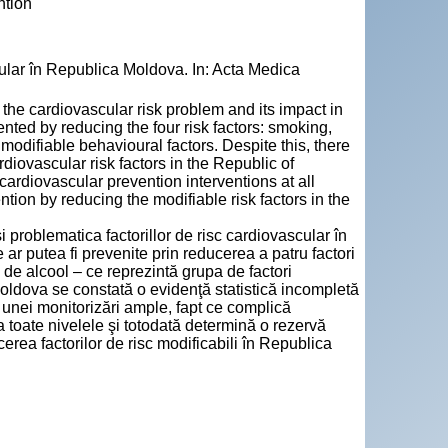
ntion
ular în Republica Moldova. In: Acta Medica
f the cardiovascular risk problem and its impact in
ted by reducing the four risk factors: smoking,
f modifiable behavioural factors. Despite this, there
diovascular risk factors in the Republic of
ardiovascular prevention interventions at all
ntion by reducing the modifiable risk factors in the
 problematica factorillor de risc cardiovascular în
r putea fi prevenite prin reducerea a patru factori
 de alcool – ce reprezintă grupa de factori
Moldova se constată o evidenţă statistică incompletă
şi unei monitorizări ample, fapt ce complică
a toate nivelele şi totodată determină o rezervă
rea factorilor de risc modificabili în Republica