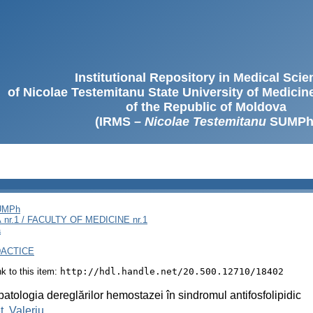
Institutional Repository in Medical Sci
of Nicolae Testemitanu State University of Medici
of the Republic of Moldova
(IRMS –
Nicolae Testemitanu
SUMPh
SUMPh
nr.1 / FACULTY OF MEDICINE nr.1
ă
DACTICE
ink to this item:
http://hdl.handle.net/20.500.12710/18402
patologia dereglărilor hemostazei în sindromul antifosfolipidic
, Valeriu