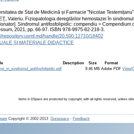
rsitatea de Stat de Medicină și Farmacie ”Nicolae Testemițanu” 
, Valeriu. Fiziopatologia dereglărilor hemostazei în sindromul an
onator]. Sindromul antifosfolipidic: compendiu = Compendium 
essum, 2021, pp. 66-97. ISBN 978-9975-82-218-3.
://repository.usmf.md/handle/20.500.12710/18402
ALE ȘI MATERIALE DIDACTICE
le
Description
Size
Format
ei_in_sindromul_antifosfolipidic.pdf
9.46 MB
Adobe PDF
View/
Items in DSpace are protected by copyright, with all rights reserved, unless oth
ware
Copyright © 2002-2013
Duraspace
-
Feedback