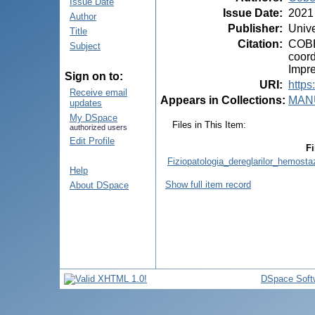
Issue Date
Issue Date
:
2021
Author
Publisher
:
Unive
Title
Citation
:
COBEŢ
Subject
coord
Impr
Sign on to:
URI
:
https
Receive email
Appears in Collections:
MANU
updates
My DSpace
Files in This Item:
authorized users
Edit Profile
Fi
Fiziopatologia_dereglarilor_hemostaz
Help
Show full item record
About DSpace
DSpace Soft