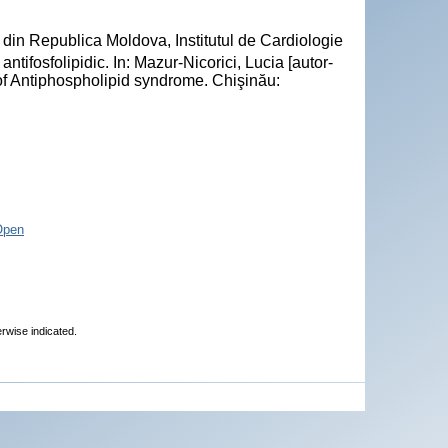
din Republica Moldova, Institutul de Cardiologie
tifosfolipidic. In: Mazur-Nicorici, Lucia [autor-
of Antiphospholipid syndrome. Chişinău:
Open
erwise indicated.