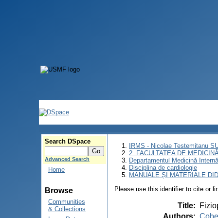
Search DSpace
IRMS - Nicolae Testemitanu 
2. FACULTATEA DE MEDICINĂ 
Advanced Search
Departamentul Medicină Intern
Disciplina de cardiologie
Home
MANUALE ȘI MATERIALE DI
Please use this identifier to cite or l
Browse
Communities
Title
:
Fizio
& Collections
Authors
:
Cobeţ