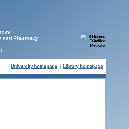
ences
ne and Pharmacy
)
University homepage
|
Library homepage