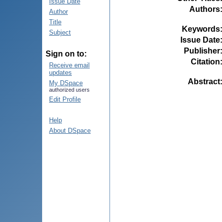
Issue Date
Authors
Author
Title
Keywords
Subject
Issue Date
Publisher
Sign on to:
Citation
Receive email
updates
Abstract
My DSpace
authorized users
Edit Profile
Help
About DSpace