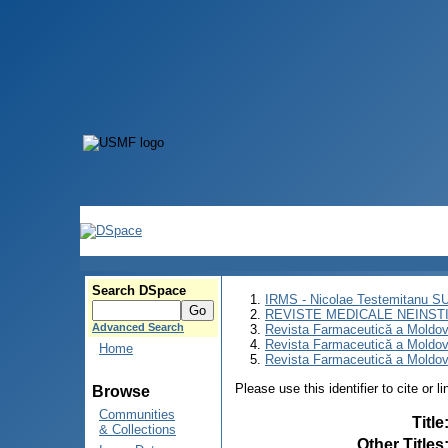
Search DSpace
IRMS - Nicolae Testemitanu 
REVISTE MEDICALE NEINST
Advanced Search
Revista Farmaceutică a Moldov
Revista Farmaceutică a Moldov
Home
Revista Farmaceutică a Moldove
Please use this identifier to cite or l
Browse
Communities
Title
& Collections
Other Titles