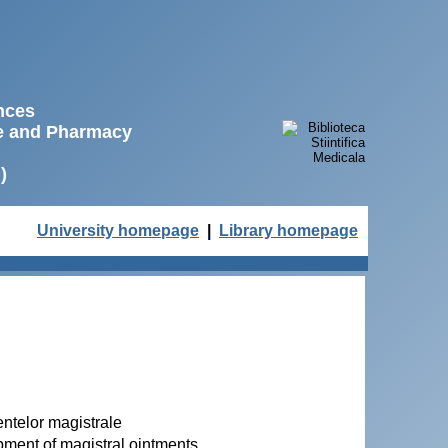
ences
ne and Pharmacy
)
University homepage
|
Library homepage
entelor magistrale
pment of magistral ointments