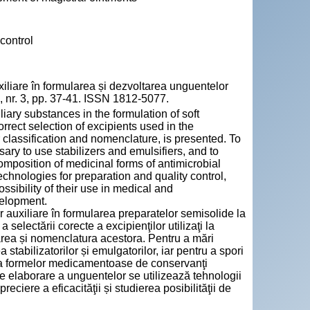
control
iare în formularea și dezvoltarea unguentelor
, nr. 3, pp. 37-41. ISSN 1812-5077.
iary substances in the formulation of soft
rect selection of excipients used in the
 classification and nomenclature, is presented. To
sary to use stabilizers and emulsifiers, and to
 composition of medicinal forms of antimicrobial
chnologies for preparation and quality control,
ssibility of their use in medical and
velopment.
or auxiliare în formularea preparatelor semisolide la
electării corecte a excipienţilor utilizaţi la
area și nomenclatura acestora. Pentru a mări
stabilizatorilor și emulgatorilor, iar pentru a spori
nţa formelor medicamentoase de conservanţi
de elaborare a unguentelor se utilizează tehnologii
preciere a eficacităţii și studierea posibilităţii de