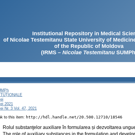
Institutional Repository in Medical Sci
of Nicolae Testemitanu State University of Medici
of the Republic of Moldova
(IRMS –
Nicolae Testemitanu
SUMPh
SUMPh
ITUȚIONALE
ei
ei 2021
i Nr. 3 Vol. 47, 2021
ink to this item:
http://hdl.handle.net/20.500.12710/18546
:
Rolul substanţelor auxiliare în formularea și dezvoltarea ungu
:
The role of auxiliary substances in the formulation and develo