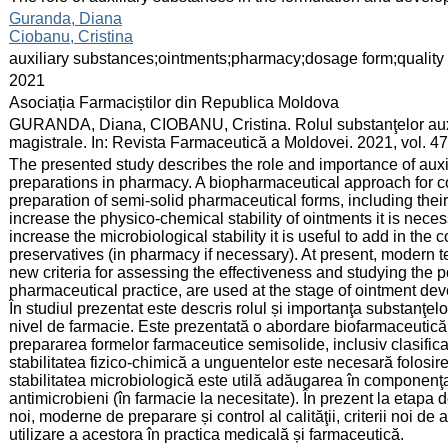
:
Guranda, Diana
Ciobanu, Cristina
:
auxiliary substances;ointments;pharmacy;dosage form;quality 
:
2021
:
Asociația Farmaciștilor din Republica Moldova
:
GURANDA, Diana, CIOBANU, Cristina. Rolul substanţelor auxil
magistrale. In: Revista Farmaceutică a Moldovei. 2021, vol. 47
:
The presented study describes the role and importance of auxil
preparations in pharmacy. A biopharmaceutical approach for cor
preparation of semi-solid pharmaceutical forms, including their
increase the physico-chemical stability of ointments it is neces
increase the microbiological stability it is useful to add in the
preservatives (in pharmacy if necessary). At present, modern te
new criteria for assessing the effectiveness and studying the po
pharmaceutical practice, are used at the stage of ointment de
În studiul prezentat este descris rolul și importanţa substanţel
nivel de farmacie. Este prezentată o abordare biofarmaceutică a s
prepararea formelor farmaceutice semisolide, inclusiv clasific
stabilitatea fizico-chimică a unguentelor este necesară folosirea 
stabilitatea microbiologică este utilă adăugarea în compone
antimicrobieni (în farmacie la necesitate). În prezent la etapa 
noi, moderne de preparare și control al calităţii, criterii noi de a
utilizare a acestora în practica medicală și farmaceutică.