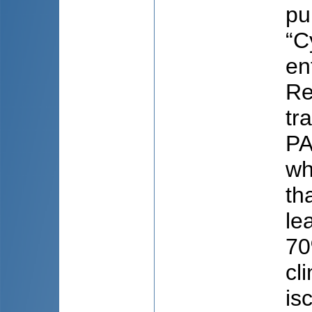
pu
“C
en
Re
tr
PA
wh
th
le
70
cl
is