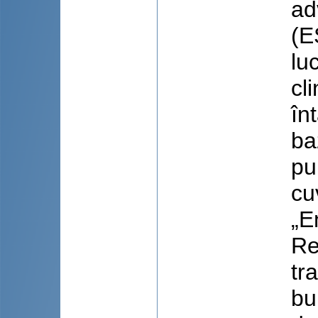
ad
(E
lu
cl
în
ba
pu
cu
„E
Re
tr
bu