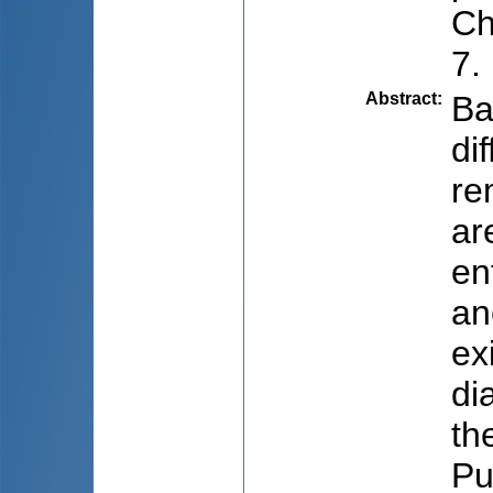
Ch
7.
Abstract
:
Ba
di
re
ar
en
an
ex
di
th
Pu