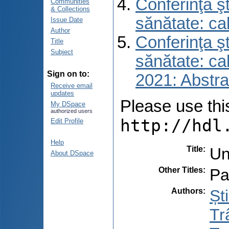
Conferinţa şt
Communities
& Collections
sănătate: ca
Issue Date
Author
Conferinţa şt
Title
Subject
sănătate: ca
Sign on to:
2021: Abstra
Receive email
updates
Please use this 
My DSpace
authorized users
http://hdl
Edit Profile
Help
Title
:
Un
About DSpace
Other Titles
:
Pa
Authors
:
Șt
Tr