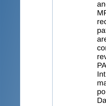
an
MR
re
pa
ar
co
re
PA
In
ma
po
Da