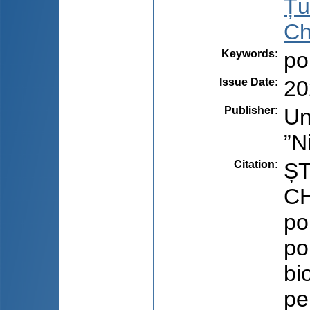
Țu
Ch
Keywords
:
po
Issue Date
:
20
Publisher
:
Un
”N
Citation
:
ȘT
CH
po
po
bi
pe