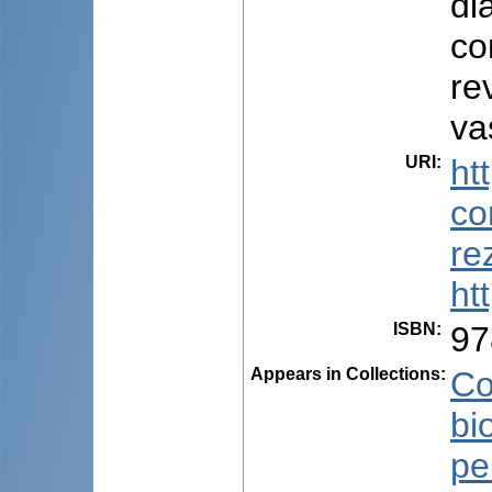
di
co
re
va
URI
:
ht
co
re
ht
ISBN
:
97
Appears in Collections:
Co
bi
pe