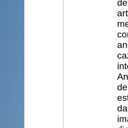
de
ar
me
co
an
ca
in
An
de
es
da
im