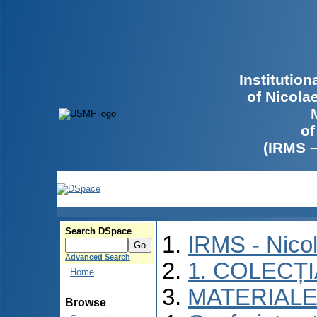
Institutio
of Nicola
of
(IRMS 
Search DSpace
IRMS - Nico
Advanced Search
1. COLECȚ
Home
MATERIALE
Browse