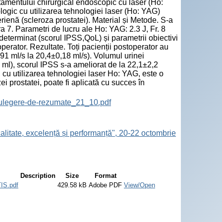
atamentului chirurgical endoscopic cu laser (Ho:
logic cu utilizarea tehnologiei laser (Ho: YAG)
rienă (scleroza prostatei). Material și Metode. S-a
ora 7. Parametri de lucru ale Ho: YAG: 2.3 J, Fr. 8
 determinat (scorul IPSS,QoL) și parametrii obiectivi
operator. Rezultate. Toți pacienții postoperator au
91 ml/s la 20,4±0,18 ml/s). Volumul urinei
 ml), scorul IPSS s-a ameliorat de la 22,1±2,2
, cu utilizarea tehnologiei laser Ho: YAG, este o
i prostatei, poate fi aplicată cu succes în
ulegere-de-rezumate_21_10.pdf
calitate, excelență și performanță", 20-22 octombrie
Description
Size
Format
S.pdf
429.58 kB
Adobe PDF
View/Open