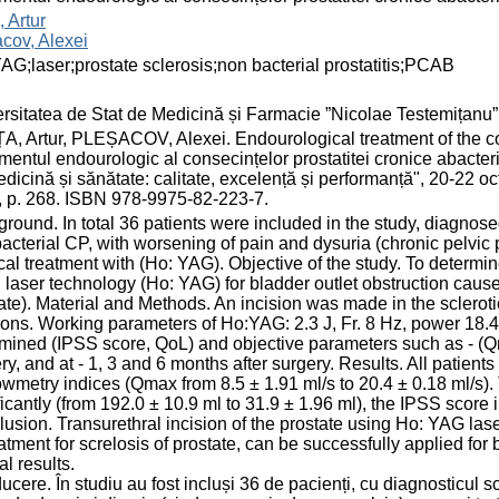
, Artur
cov, Alexei
AG;laser;prostate sclerosis;non bacterial prostatitis;PCAB
rsitatea de Stat de Medicină și Farmacie ”Nicolae Testemițanu
, Artur, PLEȘACOV, Alexei. Endourological treatment of the con
mentul endourologic al consecințelor prostatitei cronice abacteri
dicină și sănătate: calitate, excelență și performanță", 20-22 oc
 p. 268. ISBN 978-9975-82-223-7.
round. In total 36 patients were included in the study, diagnose
acterial CP, with worsening of pain and dysuria (chronic pelvi
cal treatment with (Ho: YAG). Objective of the study. To determi
 laser technology (Ho: YAG) for bladder outlet obstruction caused
ate). Material and Methods. An incision was made in the sclerot
ions. Working parameters of Ho:YAG: 2.3 J, Fr. 8 Hz, power 18.4
mined (IPSS score, QoL) and objective parameters such as - (Qm
ry, and at - 1, 3 and 6 months after surgery. Results. All patien
owmetry indices (Qmax from 8.5 ± 1.91 ml/s to 20.4 ± 0.18 ml/s)
ficantly (from 192.0 ± 10.9 ml to 31.9 ± 1.96 ml), the IPSS score 
usion. Transurethral incision of the prostate using Ho: YAG la
eatment for screlosis of prostate, can be successfully applied for 
al results.
ducere. În studiu au fost incluși 36 de pacienți, cu diagnosticul