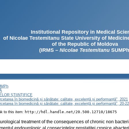
Institutional Repository in Medical Sci
of Nicolae Testemitanu State University of Medici
of the Republic of Moldova
(IRMS –
Nicolae Testemitanu
SUMPh
SUMPh
Ă
LOR ȘTIINȚIFICE
ercetarea în biomedicină și sănătate: calitate, excelență și performanță", 2021
ercetarea în biomedicină și sănătate: calitate, excelență și performanță", 20-
ink to this item:
http://hdl.handle.net/20.500.12710/18675
rological treatment of the consequences of chronic non bacterial
mentul endourologic al consecințelor prostatitei cronice abacter