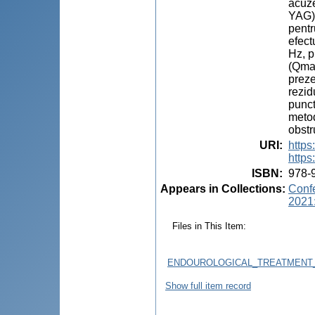
acuze
YAG).
pentr
efect
Hz, p
(Qmax
preze
rezid
punct
metod
obstr
URI
:
http
https
ISBN
:
978-
Appears in Collections:
Confe
2021:
Files in This Item:
ENDOUROLOGICAL_TREATMENT_
Show full item record