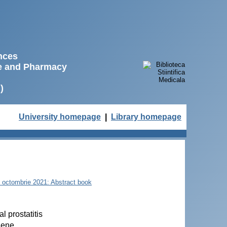
ences
ne and Pharmacy
)
University homepage
|
Library homepage
22 octombrie 2021: Abstract book
 prostatitis
iene