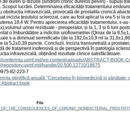
 de dureri și dizurie (sindrom cronic dureros pelvin) - supuși tr
 Scopul lucrării. Determinarea eficacității tratamentului endouro
u obstrucția infravezicală, provocată de prostatita cronică abacte
uat incizia țesutului sclerozat, care au fost aplicat la ora 5 și la 
uterea 18,4 W. Pentru aprecierea eficacității tratamentului, s-au
),volumul urinei reziduale - preoperator, și la 1, 3 și 6 luni post
ntat o îmbunătățire a indicilor uroflowmetriei (Qmax de la 8,5±1,
uale s-a diminuat semnificativ (de la 192,0±10,9 ml la 31,9±1,96
e la 5,2±0,39 puncte. Concluzii. Incizia transuretrală a prostatei
ă de tratament inofensivă și de perspectivă în patologia scleroze
ucția infravezicală, obținând rezultate clinice satisfăcătoare.
s://conferinta.usmf.md/wp-content/uploads/ABSTRACT-BOOK-C
://repository.usmf.md/handle/20.500.12710/18675
9975-82-223-7
rinţa ştiinţifică anuală "Cercetarea în biomedicină și sănătate: 
 Abstract book
File
OF_THE_CONSEQUENCES_OF_CHRONIC_NONBACTERIAL_PROSTATITI