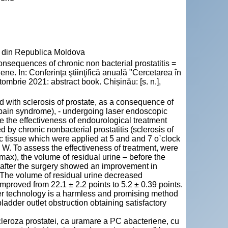
” din Republica Moldova
sequences of chronic non bacterial prostatitis =
ene. In: Conferinţa ştiinţifică anuală "Cercetarea în
tombrie 2021: abstract book. Chișinău: [s. n.],
d with sclerosis of prostate, as a consequence of
c pain syndrome), - undergoing laser endoscopic
ne the effectiveness of endourological treatment
 by chronic nonbacterial prostatitis (sclerosis of
ic tissue which were applied at 5 and and 7 o`clock
 W. To assess the effectiveness of treatment, were
ax), the volume of residual urine – before the
ts after the surgery showed an improvement in
. The volume of residual urine decreased
improved from 22.1 ± 2.2 points to 5.2 ± 0.39 points.
ser technology is a harmless and promising method
bladder outlet obstruction obtaining satisfactory
 scleroza prostatei, ca uramare a PC abacteriene, cu