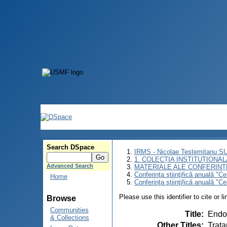
Search DSpace
IRMS - Nicolae Testemitanu 
1. COLECȚIA INSTITUȚIONAL
Advanced Search
MATERIALE ALE CONFERINȚE
Conferinţa ştiinţifică anuală "C
Home
Conferinţa ştiinţifică anuală "C
Please use this identifier to cite or l
Browse
Communities
Title
:
Endou
& Collections
Other Titles
:
Trata