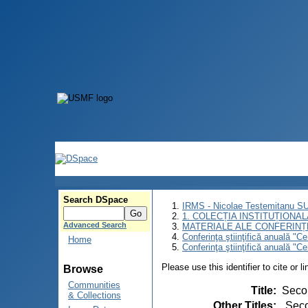
Search DSpace
IRMS - Nicolae Testemitanu 
1. COLECȚIA INSTITUȚIONAL
Advanced Search
MATERIALE ALE CONFERINȚE
Conferinţa ştiinţifică anuală "C
Home
Conferinţa ştiinţifică anuală "C
Please use this identifier to cite or l
Browse
Communities
Title
:
Secon
& Collections
Other Titles
:
„Seco