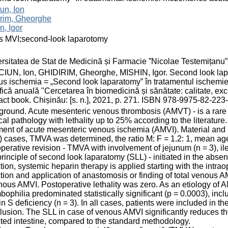
un, Ion
irim, Gheorghe
n, Igor
s MVI;second-look laparotomy
rsitatea de Stat de Medicină și Farmacie ”Nicolae Testemițanu
UN, Ion, GHIDIRIM, Gheorghe, MISHIN, Igor. Second look lapar
s ischemia = „Second look laparatomy” în tratamentul ischemie
ţifică anuală "Cercetarea în biomedicină și sănătate: calitate, e
act book. Chișinău: [s. n.], 2021, p. 271. ISBN 978-9975-82-223-
round. Acute mesenteric venous thrombosis (AMVT) - is a rare 
cal pathology with lethality up to 25% according to the literature.
ment of acute mesenteric venous ischemia (AMVI). Material and
 cases, TMVA was determined, the ratio M: F = 1.2: 1, mean age
operative revision - TMVA with involvement of jejunum (n = 3), il
rinciple of second look laparatomy (SLL) - initiated in the abse
ction, systemic heparin therapy is applied starting with the intra
tion and application of anastomosis or finding of total venous 
nous AMVI. Postoperative lethality was zero. As an etiology of A
bophilia predominated statistically significant (p = 0.0003), inclu
in S deficiency (n = 3). In all cases, patients were included in 
usion. The SLL in case of venous AMVI significantly reduces the
ted intestine, compared to the standard methodology.