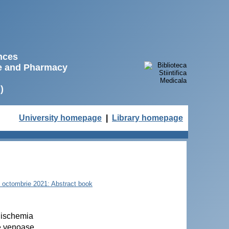
ences
ne and Pharmacy
)
University homepage
|
Library homepage
22 octombrie 2021: Abstract book
 ischemia
te venoase