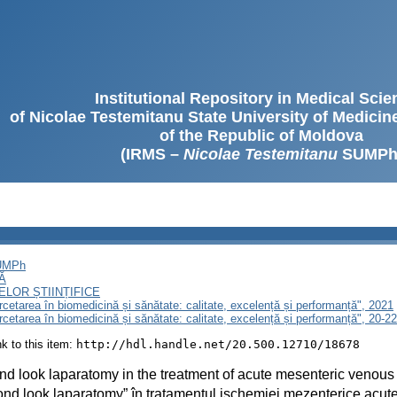
Institutional Repository in Medical Sci
of Nicolae Testemitanu State University of Medici
of the Republic of Moldova
(IRMS –
Nicolae Testemitanu
SUMPh
SUMPh
Ă
LOR ȘTIINȚIFICE
ercetarea în biomedicină și sănătate: calitate, excelență și performanță", 2021
ercetarea în biomedicină și sănătate: calitate, excelență și performanță", 20-
ink to this item:
http://hdl.handle.net/20.500.12710/18678
d look laparatomy in the treatment of acute mesenteric venous
nd look laparatomy” în tratamentul ischemiei mezenterice acu