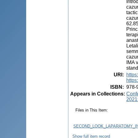
Intro
cazur
tacti
cazur
62.85
Princ
terap
anast
Letal
semni
cazur
IMA v
stand
URI
:
http
https
ISBN
:
978-
Appears in Collections:
Confe
2021:
Files in This Item:
SECOND_LOOK_LAPARATOMY_IN
Show full item record