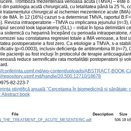
ducere. Tromboza mezenterială venoasă acută (TMVA) – este o pat
i din patologia acută chirurgicală, cu letalitatea până la 25 %, co
cii tratamentului chirurgical al ischemiei mezenterice acute (IMA
i de IMA. În 12 (16%) cazuri s-a determinat TMVA, raportul B:F
). Revizia intraoperatorie –TMVA cu implicarea jejunului (n=3), il
ipiul second look laparatomy (SLL) – inițiat în lipsa delimitării c
ia sistemică cu heparină începând cu perioada intraoperatorie, re
omozei sau constatarea regresiei totale a IMA venoase, a fost ut
itatea postoperatorie a fost zero. Ca etiologie a TMVA, s-a stabili
ficativ (p=0.0003), inclusiv deficienţa de antitrombina III (n=7), C
ile pacienţii au fost incluşi în protocolul de terapie anticoagul
enoasă reduce semnificativ rata mortalității postoperatorii și vo
ard.
s://conferinta.usmf.md/wp-content/uploads/ABSTRACT-BOOK-C
://repository.usmf.md/handle/20.500.12710/18678
9975-82-223-7
rinţa ştiinţifică anuală "Cercetarea în biomedicină și sănătate: 
 Abstract book
File
Description
Size
_THE_TREATMENT_OF_ACUTE_MESENTERIC.pdf
506.18 k