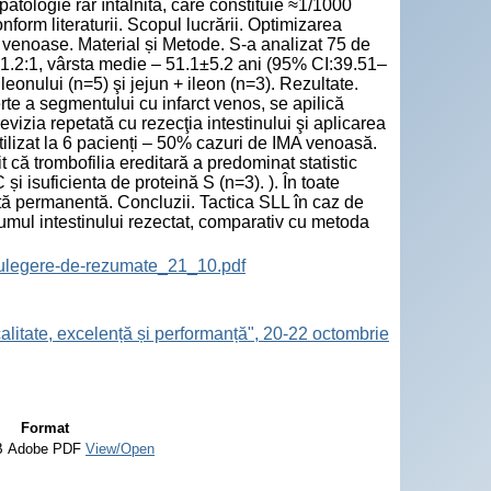
ologie rar întâlnită, care constituie ≈1/1000
nform literaturii. Scopul lucrării. Optimizarea
) venoase. Material și Metode. S-a analizat 75 de
=1.2:1, vârsta medie – 51.1±5.2 ani (95% CI:39.51–
eonului (n=5) şi jejun + ileon (n=3). Rezultate.
erte a segmentului cu infarct venos, se apilică
vizia repetată cu rezecţia intestinului şi aplicarea
ilizat la 6 pacienți – 50% cazuri de IMA venoasă.
t că trombofilia ereditară a predominat statistic
 și isuficienta de proteină S (n=3). ). În toate
antă permanentă. Concluzii. Tactica SLL în caz de
lumul intestinului rezectat, comparativ cu metoda
ulegere-de-rezumate_21_10.pdf
calitate, excelență și performanță", 20-22 octombrie
Format
B
Adobe PDF
View/Open