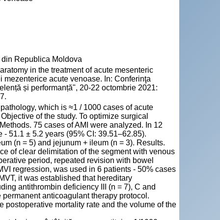
” din Republica Moldova
atomy in the treatment of acute mesenteric
i mezenterice acute venoase. In: Conferinţa
xcelență și performanță", 20-22 octombrie 2021:
7.
pathology, which is ≈1 / 1000 cases of acute
 Objective of the study. To optimize surgical
 Methods. 75 cases of AMI were analyzed. In 12
 - 51.1 ± 5.2 years (95% CI: 39.51–62.85).
eum (n = 5) and jejunum + ileum (n = 3). Results.
nce of clear delimitation of the segment with venous
operative period, repeated revision with bowel
AMVI regression, was used in 6 patients - 50% cases
MVT, it was established that hereditary
ding antithrombin deficiency III (n = 7), C and
the permanent anticoagulant therapy protocol.
 postoperative mortality rate and the volume of the