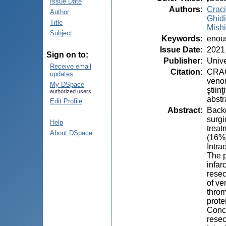
Issue Date
Authors
:
Craci
Author
Ghid
Title
Mishi
Subject
Keywords
:
enou
Issue Date
:
2021
Sign on to:
Publisher
:
Unive
Receive email
Citation
:
CRACI
updates
venou
My DSpace
ştiin
authorized users
abstr
Edit Profile
Abstract
:
Backg
surgi
Help
treat
About DSpace
(16%)
Intra
The p
infar
resec
of ve
throm
prote
Concl
resec