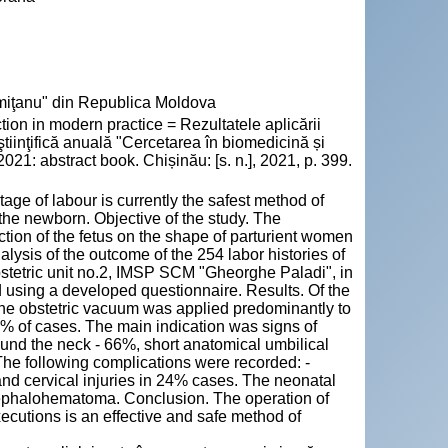
emiţanu" din Republica Moldova
ion in modern practice = Rezultatele aplicării
ştiinţifică anuală "Cercetarea în biomedicină și
021: abstract book. Chișinău: [s. n.], 2021, p. 399.
ge of labour is currently the safest method of
 the newborn. Objective of the study. The
tion of the fetus on the shape of parturient women
ysis of the outcome of the 254 labor histories of
Obstetric unit no.2, IMSP SCM "Gheorghe Paladi", in
using a developed questionnaire. Results. Of the
The obstetric vacuum was applied predominantly to
 of cases. The main indication was signs of
round the neck - 66%, short anatomical umbilical
The following complications were recorded: -
and cervical injuries in 24% cases. The neonatal
cephalohematoma. Conclusion. The operation of
xecutions is an effective and safe method of