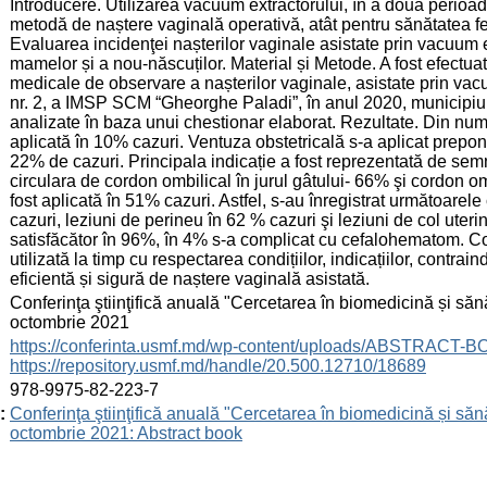
Introducere. Utilizarea vacuum extractorului, în a doua perioada
metodă de naștere vaginală operativă, atât pentru sănătatea feme
Evaluarea incidenţei nașterilor vaginale asistate prin vacuum ex
mamelor și a nou-născuților. Material și Metode. A fost efectuat
medicale de observare a nașterilor vaginale, asistate prin vacuu
nr. 2, a IMSP SCM “Gheorghe Paladi”, în anul 2020, municipiu
analizate în baza unui chestionar elaborat. Rezultate. Din numă
aplicată în 10% cazuri. Ventuza obstetricală s-a aplicat prepo
22% de cazuri. Principala indicație a fost reprezentată de sem
circulara de cordon ombilical în jurul gâtului- 66% şi cordon 
fost aplicată în 51% cazuri. Astfel, s-au înregistrat următoarele
cazuri, leziuni de perineu în 62 % cazuri şi leziuni de col ute
satisfăcător în 96%, în 4% s-a complicat cu cefalohematom. Co
utilizată la timp cu respectarea condițiilor, indicațiilor, contrain
eficientă și sigură de naștere vaginală asistată.
:
Conferinţa ştiinţifică anuală "Cercetarea în biomedicină și sănă
octombrie 2021
:
https://conferinta.usmf.md/wp-content/uploads/ABSTRACT-
https://repository.usmf.md/handle/20.500.12710/18689
:
978-9975-82-223-7
:
Conferinţa ştiinţifică anuală "Cercetarea în biomedicină și sănă
octombrie 2021: Abstract book