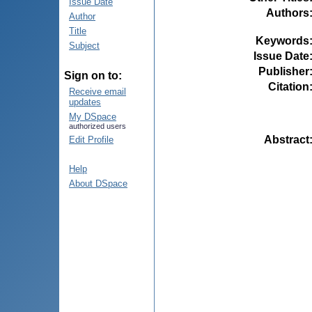
Issue Date
Authors
Author
Title
Keywords
Subject
Issue Date
Publisher
Sign on to:
Citation
Receive email
updates
My DSpace
authorized users
Abstract
Edit Profile
Help
About DSpace