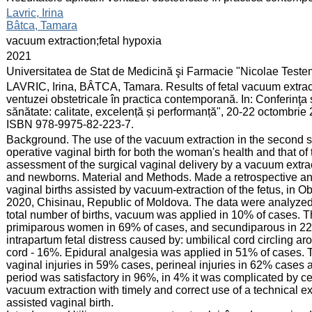
:
Lavric, Irina
Bâtca, Tamara
:
vacuum extraction;fetal hypoxia
:
2021
:
Universitatea de Stat de Medicină şi Farmacie "Nicolae Test
:
LAVRIC, Irina, BÂTCA, Tamara. Results of fetal vacuum extract
ventuzei obstetricale în practica contemporană. In: Conferinţa 
sănătate: calitate, excelență și performanță", 20-22 octombrie 2
ISBN 978-9975-82-223-7.
:
Background. The use of the vacuum extraction in the second sta
operative vaginal birth for both the woman's health and that of
assessment of the surgical vaginal delivery by a vacuum extrac
and newborns. Material and Methods. Made a retrospective anal
vaginal births assisted by vacuum-extraction of the fetus, in 
2020, Chisinau, Republic of Moldova. The data were analyzed 
total number of births, vacuum was applied in 10% of cases. 
primiparous women in 69% of cases, and secundiparous in 22%
intrapartum fetal distress caused by: umbilical cord circling a
cord - 16%. Epidural analgesia was applied in 51% of cases. 
vaginal injuries in 59% cases, perineal injuries in 62% cases 
period was satisfactory in 96%, in 4% it was complicated by 
vacuum extraction with timely and correct use of a technical e
assisted vaginal birth.