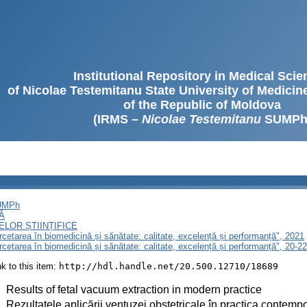
Institutional Repository in Medical Sci
of Nicolae Testemitanu State University of Medici
of the Republic of Moldova
(IRMS –
Nicolae Testemitanu
SUMPh
SUMPh
Ă
LOR ȘTIINȚIFICE
ercetarea în biomedicină și sănătate: calitate, excelență și performanță", 2021
ercetarea în biomedicină și sănătate: calitate, excelență și performanță", 20-
ink to this item:
http://hdl.handle.net/20.500.12710/18689
:
Results of fetal vacuum extraction in modern practice
:
Rezultatele aplicării ventuzei obstetricale în practica contem