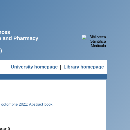
ences
ne and Pharmacy
)
University homepage
|
Library homepage
22 octombrie 2021: Abstract book
porană