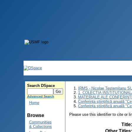
Search DSpace
IRMS - Nicolae Testemitanu 
1. COLECȚIA INSTITUȚIONAL
Advanced Search
MATERIALE ALE CONFERINȚE
Conferinţa ştiinţifică anuală "C
Home
Conferinţa ştiinţifică anuală "C
Please use this identifier to cite or l
Browse
Communities
Title
& Collections
Other Titles