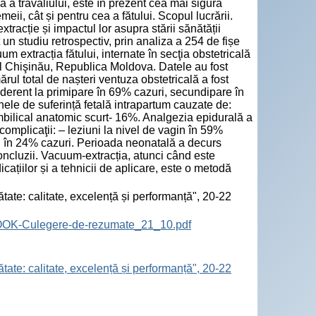
 a travaliului, este în prezent cea mai sigură
ii, cât și pentru cea a fătului. Scopul lucrării.
tracție și impactul lor asupra stării sănătății
 un studiu retrospectiv, prin analiza a 254 de fișe
m extracția fătului, internate în secţia obstetricală
l Chişinău, Republica Moldova. Datele au fost
rul total de nașteri ventuza obstetricală a fost
nderent la primipare în 69% cazuri, secundipare în
nele de suferință fetală intrapartum cauzate de:
ombilical anatomic scurt- 16%. Analgezia epidurală a
 complicaţii: – leziuni la nivel de vagin în 59%
rin în 24% cazuri. Perioada neonatală a decurs
ncluzii. Vacuum-extracția, atunci când este
dicațiilor și a tehnicii de aplicare, este o metodă
tate: calitate, excelență și performanță", 20-22
BOOK-Culegere-de-rezumate_21_10.pdf
tate: calitate, excelență și performanță", 20-22