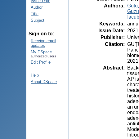
Issue Date
Authors
:
Guțu,
Author
Guzu
Title
Iacub
Subject
Keywords
:
annul
Issue Date
:
2021
Sign on to:
Publisher
:
Unive
Receive email
Citation
:
GUȚU,
updates
Pancr
My DSpace
biome
authorized users
2021,
Edit Profile
Abstract
:
Backg
tissu
Help
AP is
About DSpace
chara
treat
histo
adeno
an un
endos
adeno
antiu
Moder
Intro