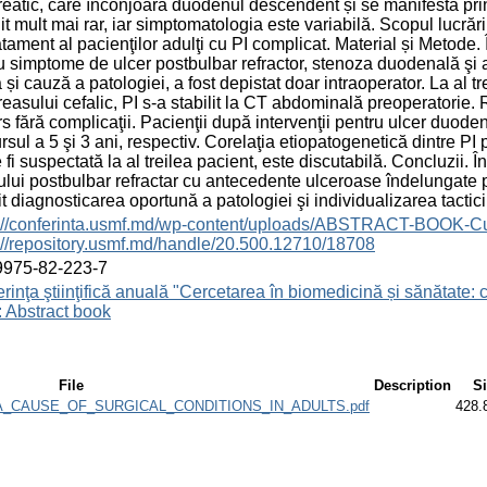
eatic, care înconjoară duodenul descendent și se manifestă prin
nit mult mai rar, iar simptomatologia este variabilă. Scopul lucrării
atament al pacienţilor adulţi cu PI complicat. Material și Metode. Î
u simptome de ulcer postbulbar refractor, stenoza duodenală ş
a și cauză a patologiei, a fost depistat doar intraoperator. La al 
easului cefalic, PI s-a stabilit la CT abdominală preoperatorie. R
s fără complicaţii. Pacienţii după intervenţii pentru ulcer duode
rsul a 5 şi 3 ani, respectiv. Corelaţia etiopatogenetică dintre P
 fi suspectată la al treilea pacient, este discutabilă. Concluzii.
ului postbulbar refractar cu antecedente ulceroase îndelungate
t diagnosticarea oportună a patologiei şi individualizarea tacticii
s://conferinta.usmf.md/wp-content/uploads/ABSTRACT-BOOK-C
://repository.usmf.md/handle/20.500.12710/18708
9975-82-223-7
rinţa ştiinţifică anuală "Cercetarea în biomedicină și sănătate: 
 Abstract book
File
Description
S
_CAUSE_OF_SURGICAL_CONDITIONS_IN_ADULTS.pdf
428.