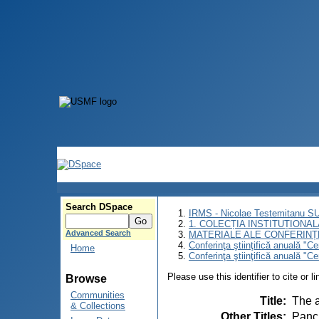
Search DSpace
IRMS - Nicolae Testemitanu 
1. COLECȚIA INSTITUȚIONAL
Advanced Search
MATERIALE ALE CONFERINȚE
Conferinţa ştiinţifică anuală "C
Home
Conferinţa ştiinţifică anuală "C
Please use this identifier to cite or l
Browse
Communities
Title
:
The a
& Collections
Other Titles
:
Pancr