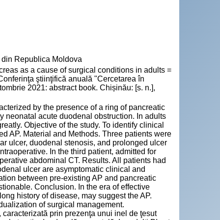
” din Republica Moldova
as as a cause of surgical conditions in adults =
 Conferinţa ştiinţifică anuală "Cercetarea în
tombrie 2021: abstract book. Chișinău: [s. n.],
terized by the presence of a ring of pancreatic
 neonatal acute duodenal obstruction. In adults
tly. Objective of the study. To identify clinical
ated AP. Material and Methods. Three patients were
bar ulcer, duodenal stenosis, and prolonged ulcer
traoperative. In the third patient, admitted for
erative abdominal CT. Results. All patients had
uodenal ulcer are asymptomatic clinical and
lation between pre-existing AP and pancreatic
ionable. Conclusion. In the era of effective
 long history of disease, may suggest the AP.
idualization of surgical management.
 caracterizată prin prezenţa unui inel de ţesut