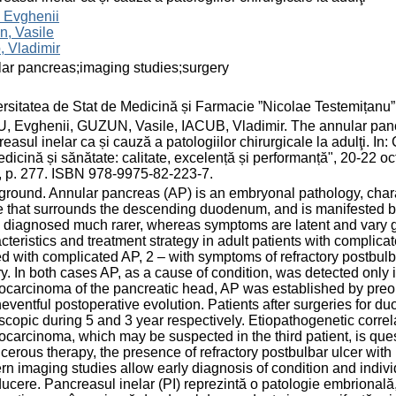
 Evghenii
n, Vasile
, Vladimir
ar pancreas;imaging studies;surgery
rsitatea de Stat de Medicină și Farmacie ”Nicolae Testemițanu
 Evghenii, GUZUN, Vasile, IACUB, Vladimir. The annular pancre
easul inelar ca și cauză a patologiilor chirurgicale la adulţi. In:
dicină și sănătate: calitate, excelență și performanță", 20-22 oc
 p. 277. ISBN 978-9975-82-223-7.
round. Annular pancreas (AP) is an embryonal pathology, charac
e that surrounds the descending duodenum, and is manifested by
 diagnosed much rarer, whereas symptoms are latent and vary grea
cteristics and treatment strategy in adult patients with complic
ed with complicated AP, 2 – with symptoms of refractory postbul
ry. In both cases AP, as a cause of condition, was detected only in
carcinoma of the pancreatic head, AP was established by preop
eventful postoperative evolution. Patients after surgeries for d
copic during 5 and 3 year respectively. Etiopathogenetic corre
carcinoma, which may be suspected in the third patient, is quest
lcerous therapy, the presence of refractory postbulbar ulcer with
n imaging studies allow early diagnosis of condition and indiv
ducere. Pancreasul inelar (PI) reprezintă o patologie embrională,