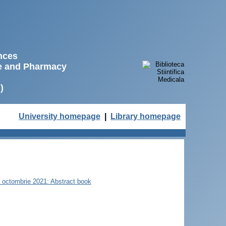
ences
ne and Pharmacy
)
University homepage
|
Library homepage
22 octombrie 2021: Abstract book