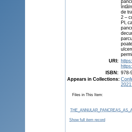
pancr
întâl
de tr
2 – c
PI, c
pancr
decur
parcu
poate
ulcer
permi
URI
:
http
https
ISBN
:
978-
Appears in Collections:
Confe
2021:
Files in This Item:
THE_ANNULAR_PANCREAS_AS_A
Show full item record