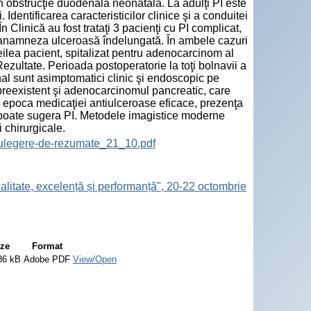
 obstrucţie duodenală neonatală. La adulţi PI este
. Identificarea caracteristicilor clinice şi a conduitei
n Clinică au fost trataţi 3 pacienţi cu PI complicat,
i anamneza ulceroasă îndelungată. În ambele cazuri
treilea pacient, spitalizat pentru adenocarcinom al
ezultate. Perioada postoperatorie la toţi bolnavii a
nal sunt asimptomatici clinic şi endoscopic pe
I preexistent şi adenocarcinomul pancreatic, care
 În epoca medicaţiei antiulceroase eficace, prezenţa
 poate sugera PI. Metodele imagistice moderne
 chirurgicale.
ulegere-de-rezumate_21_10.pdf
calitate, excelență și performanță", 20-22 octombrie
ize
Format
86 kB
Adobe PDF
View/Open