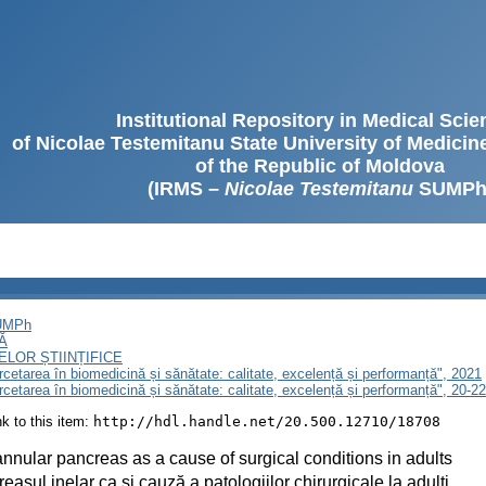
Institutional Repository in Medical Sci
of Nicolae Testemitanu State University of Medici
of the Republic of Moldova
(IRMS –
Nicolae Testemitanu
SUMPh
SUMPh
Ă
LOR ȘTIINȚIFICE
ercetarea în biomedicină și sănătate: calitate, excelență și performanță", 2021
ercetarea în biomedicină și sănătate: calitate, excelență și performanță", 20-
ink to this item:
http://hdl.handle.net/20.500.12710/18708
nnular pancreas as a cause of surgical conditions in adults
easul inelar ca și cauză a patologiilor chirurgicale la adulţi