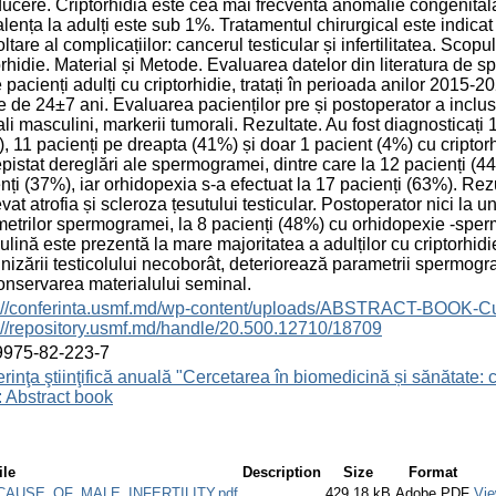
ducere. Criptorhidia este cea mai frecventă anomalie congenitală
lența la adulți este sub 1%. Tratamentul chirurgical este indicat 
tare al complicațiilor: cancerul testicular și infertilitatea. Scopul l
orhidie. Material și Metode. Evaluarea datelor din literatura de spe
 pacienți adulți cu criptorhidie, tratați în perioada anilor 2015-20
 de 24±7 ani. Evaluarea pacienților pre și postoperator a inclu
li masculini, markerii tumorali. Rezultate. Au fost diagnosticați 
, 11 pacienți pe dreapta (41%) și doar 1 pacient (4%) cu criptorh
pistat dereglări ale spermogramei, dintre care la 12 pacienți (
nți (37%), iar orhidopexia s-a efectuat la 17 pacienți (63%). Rezu
evat atrofia și scleroza țesutului testicular. Postoperator nici la
etrilor spermogramei, la 8 pacienți (48%) cu orhidopexie -spermo
lină este prezentă la mare majoritatea a adulților cu criptorhidi
nizării testicolului necoborât, deteriorează parametrii spermogr
onservarea materialului seminal.
s://conferinta.usmf.md/wp-content/uploads/ABSTRACT-BOOK-C
://repository.usmf.md/handle/20.500.12710/18709
9975-82-223-7
rinţa ştiinţifică anuală "Cercetarea în biomedicină și sănătate: 
 Abstract book
ile
Description
Size
Format
AUSE_OF_MALE_INFERTILITY.pdf
429.18 kB
Adobe PDF
Vi