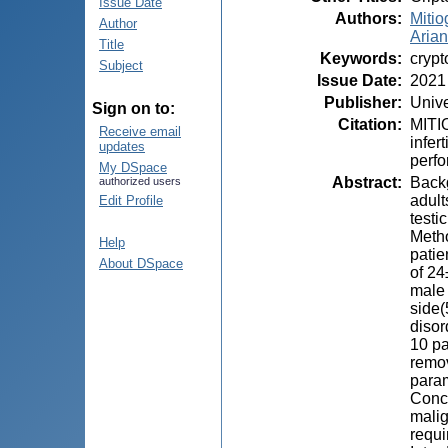
Issue Date
Authors
:
Mitio
Author
Arian,
Title
Keywords
:
crypt
Subject
Issue Date
:
2021
Publisher
:
Unive
Sign on to:
Citation
:
MITIO
Receive email
infer
updates
perfo
My DSpace
Abstract
:
Backg
authorized users
adult
Edit Profile
testi
Metho
Help
patie
About DSpace
of 24
male 
side(
disor
10 pa
remov
param
Concl
malig
requi