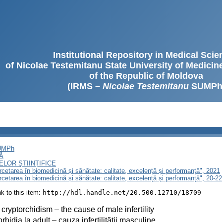
Institutional Repository in Medical Sci
of Nicolae Testemitanu State University of Medici
of the Republic of Moldova
(IRMS –
Nicolae Testemitanu
SUMPh
SUMPh
Ă
LOR ȘTIINȚIFICE
ercetarea în biomedicină și sănătate: calitate, excelență și performanță", 2021
ercetarea în biomedicină și sănătate: calitate, excelență și performanță", 20-
ink to this item:
http://hdl.handle.net/20.500.12710/18709
 cryptorchidism – the cause of male infertility
orhidia la adult – cauza infertilității masculine