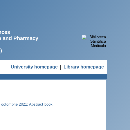
ences
ne and Pharmacy
)
University homepage
|
Library homepage
22 octombrie 2021: Abstract book