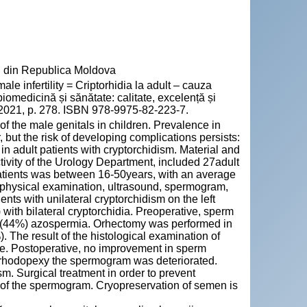
" din Republica Moldova
le infertility = Criptorhidia la adult – cauza
 biomedicină și sănătate: calitate, excelență și
, 2021, p. 278. ISBN 978-9975-82-223-7.
 the male genitals in children. Prevalence in
, but the risk of developing complications persists:
ity in adult patients with cryptorchidism. Material and
ctivity of the Urology Department, included 27adult
patients was between 16-50years, with an average
d physical examination, ultrasound, spermogram,
s with unilateral cryptorchidism on the left
 with bilateral cryptorchidia. Preoperative, sperm
ts (44%) azospermia. Orhectomy was performed in
 The result of the histological examination of
sue. Postoperative, no improvement in sperm
 orhodopexy the spermogram was deteriorated.
ism. Surgical treatment in order to prevent
 of the spermogram. Cryopreservation of semen is