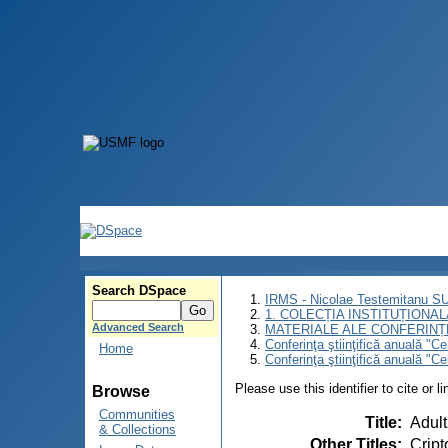
Search DSpace
IRMS - Nicolae Testemitanu 
1. COLECȚIA INSTITUȚIONAL
Advanced Search
MATERIALE ALE CONFERINȚE
Conferinţa ştiinţifică anuală "C
Home
Conferinţa ştiinţifică anuală "C
Please use this identifier to cite or l
Browse
Communities
Title
:
Adult
& Collections
Other Titles
:
Cript