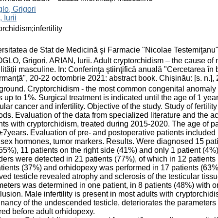
glo, Grigori
 Iurii
orchidism;infertility
rsitatea de Stat de Medicină şi Farmacie "Nicolae Testemiţanu
GLO, Grigori, ARIAN, Iurii. Adult cryptorchidism – the cause of ma
tilității masculine. In: Conferinţa ştiinţifică anuală "Cercetarea în
rmanță", 20-22 octombrie 2021: abstract book. Chișinău: [s. n.]
round. Cryptorchidism - the most common congenital anomaly of
s up to 1%. Surgical treatment is indicated until the age of 1 year
cular cancer and infertility. Objective of the study. Study of fertil
ds. Evaluation of the data from specialized literature and the a
nts with cryptorchidism, treated during 2015-2020. The age of 
±7years. Evaluation of pre- and postoperative patients include
sex hormones, tumor markers. Results. Were diagnosed 15 patient
55%), 11 patients on the right side (41%) and only 1 patient (4%)
ders were detected in 21 patients (77%), of which in 12 patien
tients (37%) and orhidopexy was performed in 17 patients (63%).
ed testicle revealed atrophy and sclerosis of the testicular tis
eters was determined in one patient, in 8 patients (48%) with
usion. Male infertility is present in most adults with cryptorchid
nancy of the undescended testicle, deteriorates the parameters
red before adult orhidopexy.