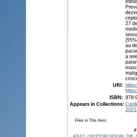
Intro
Preva
dezvol
cript
27 de
medie
sexua
(55%)
au de
pacie
a rel
param
mascu
malig
crioc
URI
:
http
https
ISBN
:
978-
Appears in Collections:
Confe
2021:
Files in This Item:
F
ADULT_CRYPTORCHIDISM_THE_C