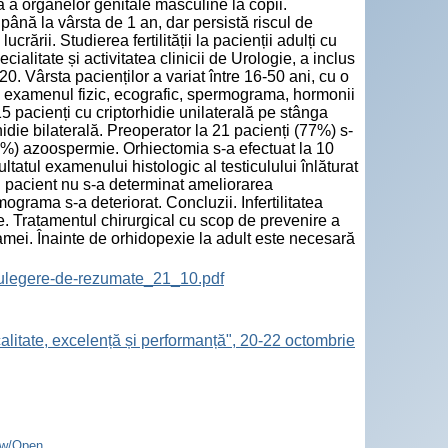
 a organelor genitale masculine la copii.
până la vârsta de 1 an, dar persistă riscul de
ucrării. Studierea fertilității la pacienții adulți cu
cialitate și activitatea clinicii de Urologie, a inclus
20. Vârsta pacienților a variat între 16-50 ani, cu o
s examenul fizic, ecografic, spermograma, hormonii
15 pacienți cu criptorhidie unilaterală pe stânga
idie bilaterală. Preoperator la 21 pacienți (77%) s-
44%) azoospermie. Orhiectomia s-a efectuat la 10
ltatul examenului histologic al testiculului înlăturat
 un pacient nu s-a determinat ameliorarea
grama s-a deteriorat. Concluzii. Infertilitatea
e. Tratamentul chirurgical cu scop de prevenire a
amei. Înainte de orhidopexie la adult este necesară
ulegere-de-rezumate_21_10.pdf
calitate, excelență și performanță", 20-22 octombrie
ew/Open