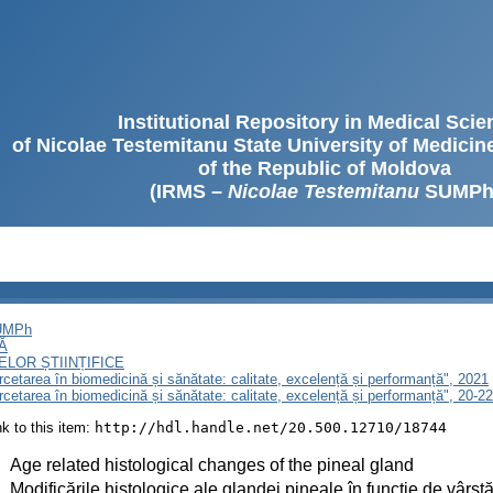
Institutional Repository in Medical Sci
of Nicolae Testemitanu State University of Medici
of the Republic of Moldova
(IRMS –
Nicolae Testemitanu
SUMPh
SUMPh
Ă
LOR ȘTIINȚIFICE
ercetarea în biomedicină și sănătate: calitate, excelență și performanță", 2021
ercetarea în biomedicină și sănătate: calitate, excelență și performanță", 20-
ink to this item:
http://hdl.handle.net/20.500.12710/18744
:
Age related histological changes of the pineal gland
:
Modificările histologice ale glandei pineale în funcţie de vârst