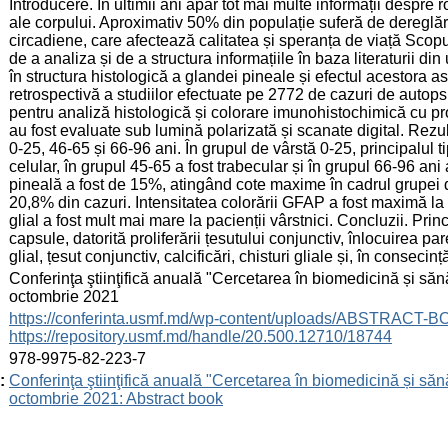
Introducere. În ultimii ani apar tot mai multe informații despre r
ale corpului. Aproximativ 50% din populație suferă de dereglări
circadiene, care afectează calitatea și speranța de viață Scopul 
de a analiza și de a structura informațiile în baza literaturii din
în structura histologică a glandei pineale și efectul acestora a
retrospectivă a studiilor efectuate pe 2772 de cazuri de autopsi
pentru analiză histologică și colorare imunohistochimică cu pro
au fost evaluate sub lumină polarizată și scanate digital. Rezult
0-25, 46-65 și 66-96 ani. În grupul de vârstă 0-25, principalul t
celular, în grupul 45-65 a fost trabecular și în grupul 66-96 ani
pineală a fost de 15%, atingând cote maxime în cadrul grupei de
20,8% din cazuri. Intensitatea colorării GFAP a fost maximă la 
glial a fost mult mai mare la pacienții vârstnici. Concluzii. Pri
capsule, datorită proliferării țesutului conjunctiv, înlocuirea p
glial, țesut conjunctiv, calcificări, chisturi gliale și, în consec
:
Conferinţa ştiinţifică anuală "Cercetarea în biomedicină și sănă
octombrie 2021
:
https://conferinta.usmf.md/wp-content/uploads/ABSTRACT-
https://repository.usmf.md/handle/20.500.12710/18744
:
978-9975-82-223-7
:
Conferinţa ştiinţifică anuală "Cercetarea în biomedicină și sănă
octombrie 2021: Abstract book