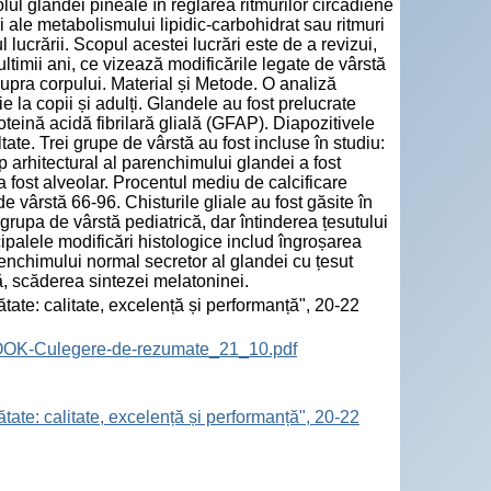
olul glandei pineale în reglarea ritmurilor circadiene
 ale metabolismului lipidic-carbohidrat sau ritmuri
lucrării. Scopul acestei lucrări este de a revizui,
 ultimii ani, ce vizează modificările legate de vârstă
supra corpului. Material și Metode. O analiză
e la copii și adulți. Glandele au fost prelucrate
teină acidă fibrilară glială (GFAP). Diapozitivele
ate. Trei grupe de vârstă au fost incluse în studiu:
ip arhitectural al parenchimului glandei a fost
 a fost alveolar. Procentul mediu de calcificare
 vârstă 66-96. Chisturile gliale au fost găsite în
grupa de vârstă pediatrică, dar întinderea țesutului
ncipalele modificări histologice includ îngroșarea
arenchimului normal secretor al glandei cu țesut
ință, scăderea sintezei melatoninei.
tate: calitate, excelență și performanță", 20-22
BOOK-Culegere-de-rezumate_21_10.pdf
tate: calitate, excelență și performanță", 20-22