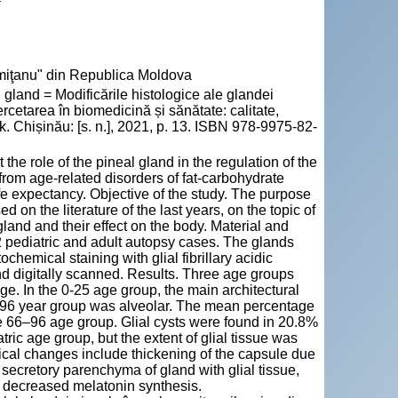
emiţanu" din Republica Moldova
 gland = Modificările histologice ale glandei
Cercetarea în biomedicină și sănătate: calitate,
. Chișinău: [s. n.], 2021, p. 13. ISBN 978-9975-82-
e role of the pineal gland in the regulation of the
from age-related disorders of fat-carbohydrate
ife expectancy. Objective of the study. The purpose
d on the literature of the last years, on the topic of
gland and their effect on the body. Material and
 pediatric and adult autopsy cases. The glands
hemical staining with glial fibrillary acidic
d digitally scanned. Results. Three age groups
e. In the 0-25 age group, the main architectural
66-96 year group was alveolar. The mean percentage
he 66–96 age group. Glial cysts were found in 20.8%
ric age group, but the extent of glial tissue was
gical changes include thickening of the capsule due
l secretory parenchyma of gland with glial tissue,
y, decreased melatonin synthesis.