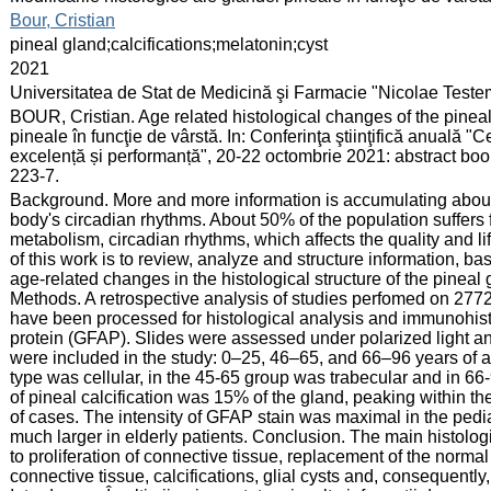
:
Bour, Cristian
:
pineal gland;calcifications;melatonin;cyst
:
2021
:
Universitatea de Stat de Medicină şi Farmacie "Nicolae Test
:
BOUR, Cristian. Age related histological changes of the pineal
pineale în funcţie de vârstă. In: Conferinţa ştiinţifică anuală "
excelență și performanță", 20-22 octombrie 2021: abstract book
223-7.
:
Background. More and more information is accumulating about th
body's circadian rhythms. About 50% of the population suffers 
metabolism, circadian rhythms, which affects the quality and l
of this work is to review, analyze and structure information, base
age-related changes in the histological structure of the pineal 
Methods. A retrospective analysis of studies perfomed on 2772
have been processed for histological analysis and immunohistoc
protein (GFAP). Slides were assessed under polarized light an
were included in the study: 0–25, 46–65, and 66–96 years of ag
type was cellular, in the 45-65 group was trabecular and in 
of pineal calcification was 15% of the gland, peaking within t
of cases. The intensity of GFAP stain was maximal in the pediat
much larger in elderly patients. Conclusion. The main histolo
to proliferation of connective tissue, replacement of the norma
connective tissue, calcifications, glial cysts and, consequentl