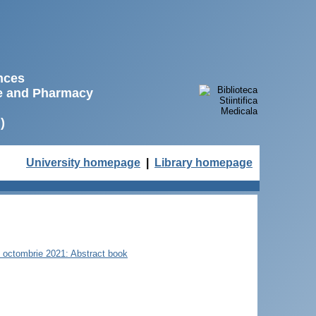
ences
ne and Pharmacy
)
University homepage
|
Library homepage
22 octombrie 2021: Abstract book
ă