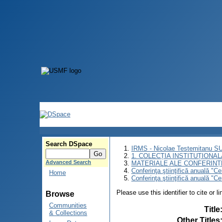
Search DSpace
IRMS - Nicolae Testemitanu 
1. COLECȚIA INSTITUȚIONAL
Advanced Search
MATERIALE ALE CONFERINȚE
Conferinţa ştiinţifică anuală "C
Home
Conferinţa ştiinţifică anuală "C
Please use this identifier to cite or l
Browse
Communities
Title
& Collections
Other Titles