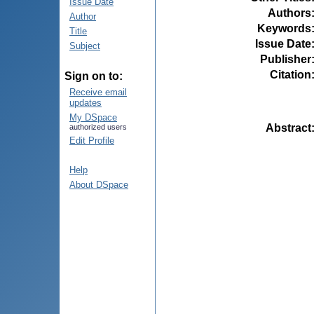
Issue Date
Authors
Author
Keywords
Title
Issue Date
Subject
Publisher
Citation
Sign on to:
Receive email
updates
My DSpace
Abstract
authorized users
Edit Profile
Help
About DSpace