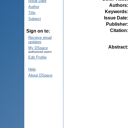
Issue Date
Authors
Author
Keywords
Title
Issue Date
Subject
Publisher
Citation
Sign on to:
Receive email
updates
Abstract
My DSpace
authorized users
Edit Profile
Help
About DSpace