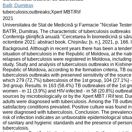
:
Batîr, Dumitraș
:
tuberculosis;outbreaks;Xpert MBT/Rif
:
2021
:
Universitatea de Stat de Medicină şi Farmacie "Nicolae Test
:
BATÎR, Dumitraș. The characteristic of tuberculosis outbreaks =
Conferinţa ştiinţifică anuală "Cercetarea în biomedicină și sănă
octombrie 2021: abstract book. Chișinău: [s. n.], 2021, p. 16
:
Background. Although in recent years there has been a tendenc
situation of tuberculosis in the Republic of Moldova, at the n
relapses of tuberculosis were registered in Moldova, including
study. Study and analysis of tuberculosis outbreaks in Kishine
Republic of Moldova, according to the formation criteria, TB o
tuberculosis outbreaks with preserved sensitivity of the source
which 279 (72.7%) tuberculosis of the 1st group, 104 (27.1%) -
3rd group. Results. In 163 (58.4%) TB outbreakes of the 1st g
women - in 11 (3.9%) and HIV-infected - in 58 (20.8%) outbre
sources by microbiologically or by the Xpert MBT / Rif test. D
adults were diagnosed with tuberculosis. Among the TB outbre
satisfactory conditions prevailed. Positive culture was found i
were diagnosed with tuberculosis. Conclusion. The prevalence
risk of infection indicates an unfavorable epidemiological sit
of sanitary and hygienic standards and the presence of persons
tuberculosis.