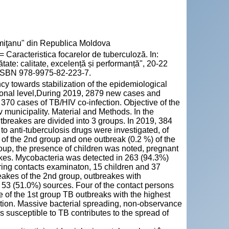
emiţanu" din Republica Moldova
 Caracteristica focarelor de tuberculoză. In:
tate: calitate, excelență și performanță", 20-22
6. ISBN 978-9975-82-223-7.
y towards stabilization of the epidemiological
ational level,During 2019, 2879 new cases and
 370 cases of TB/HIV co-infection. Objective of the
v municipality. Material and Methods. In the
utbreakes are divided into 3 groups. In 2019, 384
 to anti-tuberculosis drugs were investigated, of
 of the 2nd group and one outbreak (0.2 %) of the
roup, the presence of children was noted, pregnant
akes. Mycobacteria was detected in 263 (94.3%)
uring contacts examinaton, 15 children and 37
akes of the 2nd group, outbreakes with
n 53 (51.0%) sources. Four of the contact persons
 of the 1st group TB outbreaks with the highest
uation. Massive bacterial spreading, non-observance
 susceptible to TB contributes to the spread of