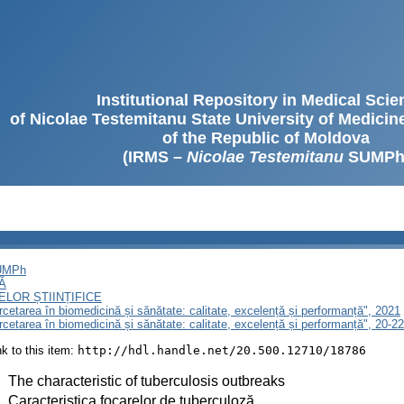
Institutional Repository in Medical Sci
of Nicolae Testemitanu State University of Medici
of the Republic of Moldova
(IRMS –
Nicolae Testemitanu
SUMPh
SUMPh
Ă
LOR ȘTIINȚIFICE
ercetarea în biomedicină și sănătate: calitate, excelență și performanță", 2021
ercetarea în biomedicină și sănătate: calitate, excelență și performanță", 20-
ink to this item:
http://hdl.handle.net/20.500.12710/18786
:
The characteristic of tuberculosis outbreaks
:
Caracteristica focarelor de tuberculoză