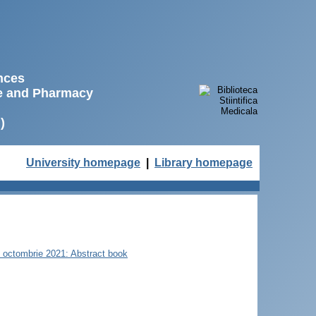
ences
ne and Pharmacy
)
University homepage
|
Library homepage
22 octombrie 2021: Abstract book