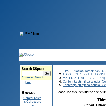
Search DSpace
IRMS - Nicolae Testemitanu 
1. COLECȚIA INSTITUȚIONAL
Advanced Search
MATERIALE ALE CONFERINȚE
Conferinţa ştiinţifică anuală "C
Home
Conferinţa ştiinţifică anuală "C
Please use this identifier to cite or l
Browse
Communities
Title
& Collections
Other Titles