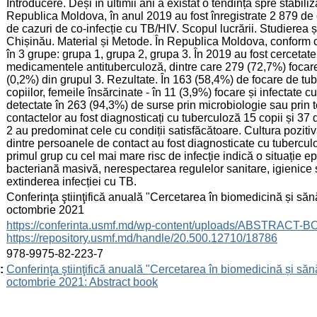
Introducere. Deși în ultimii ani a existat o tendință spre stabil
Republica Moldova, în anul 2019 au fost înregistrate 2 879 de c
de cazuri de co-infecție cu TB/HIV. Scopul lucrării. Studierea ș
Chișinău. Material și Metode. În Republica Moldova, conform cri
în 3 grupe: grupa 1, grupa 2, grupa 3. În 2019 au fost cercetat
medicamentele antituberculoză, dintre care 279 (72,7%) focare d
(0,2%) din grupul 3. Rezultate. În 163 (58,4%) de focare de tu
copiilor, femeile însărcinate - în 11 (3,9%) focare și infectate c
detectate în 263 (94,3%) de surse prin microbiologie sau prin t
contactelor au fost diagnosticați cu tuberculoză 15 copii și 37 
2 au predominat cele cu condiții satisfăcătoare. Cultura pozitiv
dintre persoanele de contact au fost diagnosticate cu tubercul
primul grup cu cel mai mare risc de infecție indică o situație
bacteriană masivă, nerespectarea regulelor sanitare, igienice 
extinderea infecției cu TB.
:
Conferinţa ştiinţifică anuală "Cercetarea în biomedicină și sănă
octombrie 2021
:
https://conferinta.usmf.md/wp-content/uploads/ABSTRACT-
https://repository.usmf.md/handle/20.500.12710/18786
:
978-9975-82-223-7
:
Conferinţa ştiinţifică anuală "Cercetarea în biomedicină și sănă
octombrie 2021: Abstract book