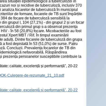
izarea situației epidemiologice a tuberculozei în
azuri noi și recidive de tuberculoză, inclusiv 370
i analiza focarelor de tuberculoză în municipiul
teriilor de formare, focarele de TB sunt împărțite
e 384 de focare de tuberculoză sensibilă la
in grupul I, 104 (27,1%) - din grupul 2 și un focar
berculoză din primul grup s-a observat prezența
u HIV - în 58 (20,8%) focare. Micobacteriile au fost
estul Xpert MBT / Rif. În timpul examinării
de adulți. Dintre focarele de tuberculoză din grupa
ă a fost depistată în 53 (51,0%) de surse. Patru
oză. Concluzii. Prevalența focarelor de TB din
 epidemiologică nefavorabilă. Răspândirea
și prezența persoanelor susceptibile contribuie la
tate: calitate, excelență și performanță", 20-22
BOOK-Culegere-de-rezumate_21_10.pdf
tate: calitate, excelență și performanță", 20-22