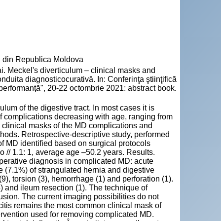
" din Republica Moldova
eckel's diverticulum – clinical masks and
nduita diagnosticocurativă. In: Conferinţa ştiinţifică
 performanță", 20-22 octombrie 2021: abstract book.
m of the digestive tract. In most cases it is
f complications decreasing with age, ranging from
he clinical masks of the MD complications and
Methods. Retrospective-descriptive study, performed
of MD identified based on surgical protocols
// 1.1: 1, average age –50.2 years. Results.
perative diagnosis in complicated MD: acute
e (7.1%) of strangulated hernia and digestive
9), torsion (3), hemorrhage (1) and perforation (1).
 and ileum resection (1). The technique of
ion. The current imaging possibilities do not
citis remains the most common clinical mask of
ntervention used for removing complicated MD.