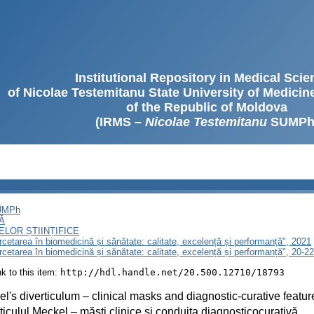
Institutional Repository in Medical Sci
of Nicolae Testemitanu State University of Medici
of the Republic of Moldova
(IRMS –
Nicolae Testemitanu
SUMPh
SUMPh
Ă
LOR ȘTIINȚIFICE
ercetarea în biomedicină și sănătate: calitate, excelență și performanță", 2021
ercetarea în biomedicină și sănătate: calitate, excelență și performanță", 20-
ink to this item:
http://hdl.handle.net/20.500.12710/18793
l's diverticulum – clinical masks and diagnostic-curative featur
ticulul Meckel – măști clinice și conduita diagnosticocurativă