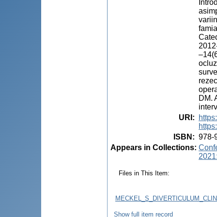
Intro
asimp
varii
famia
Cated
2012-
–14(6
ocluz
surve
rezec
opera
DM. A
inter
URI
:
http
https
ISBN
:
978-
Appears in Collections:
Confe
2021:
Files in This Item:
MECKEL_S_DIVERTICULUM_CLIN
Show full item record