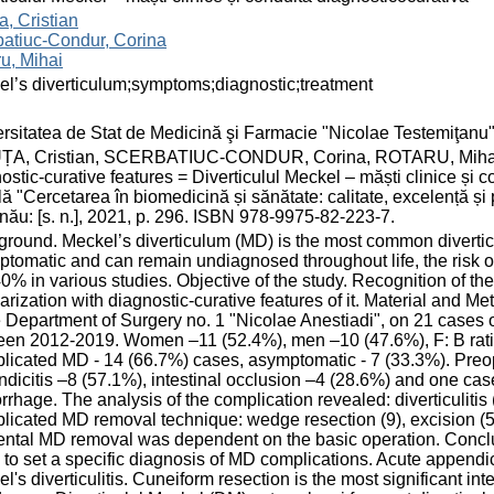
a, Cristian
atiuc-Condur, Corina
u, Mihai
l’s diverticulum;symptoms;diagnostic;treatment
rsitatea de Stat de Medicină şi Farmacie "Nicolae Testemiţanu
ȚA, Cristian, SCERBATIUC-CONDUR, Corina, ROTARU, Mihai. M
ostic-curative features = Diverticulul Meckel – măști clinice și co
ă "Cercetarea în biomedicină și sănătate: calitate, excelență și
nău: [s. n.], 2021, p. 296. ISBN 978-9975-82-223-7.
round. Meckel’s diverticulum (MD) is the most common diverticulu
tomatic and can remain undiagnosed throughout life, the risk o
40% in various studies. Objective of the study. Recognition of t
iarization with diagnostic-curative features of it. Material and 
e Department of Surgery no. 1 "Nicolae Anestiadi", on 21 cases 
en 2012-2019. Women –11 (52.4%), men –10 (47.6%), F: B ratio 
icated MD - 14 (66.7%) cases, asymptomatic - 7 (33.3%). Preo
dicitis –8 (57.1%), intestinal occlusion –4 (28.6%) and one cas
rhage. The analysis of the complication revealed: diverticulitis (
icated MD removal technique: wedge resection (9), excision (5)
ental MD removal was dependent on the basic operation. Conclus
 to set a specific diagnosis of MD complications. Acute appendi
l's diverticulitis. Cuneiform resection is the most significant i