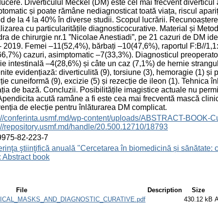
ducere. Diverticulul Meckel (DM) este cel mai frecvent diverticul al
tomatic și poate rămâne nediagnosticat toată viața, riscul apari
nd de la 4 la 40% în diverse studii. Scopul lucrării. Recunoaștere
lizarea cu particularitățile diagnosticocurative. Material și Metod
ra de chirurgie nr.1 ”Nicolae Anestiadi”, pe 21 cazuri de DM ident
 2019. Femei –11(52,4%), bărbați –10(47,6%), raportul F:B//1,1
6,7%) cazuri, asimptomatic –7(33,3%). Diagnosticul preoperato
ie intestinală –4(28,6%) și câte un caz (7,1%) de hernie strangu
nite evidențiază: diverticulită (9), torsiune (3), hemoragie (1) și 
ție cuneiformă (9), excizie (5) și rezecție de ileon (1). Tehnica 
ția de bază. Concluzii. Posibilitățile imagistice actuale nu permi
pendicita acută ramâne a fi este cea mai frecventă mască clinic
venția de elecție pentru înlăturarea DM complicat.
s://conferinta.usmf.md/wp-content/uploads/ABSTRACT-BOOK-C
://repository.usmf.md/handle/20.500.12710/18793
9975-82-223-7
rinţa ştiinţifică anuală "Cercetarea în biomedicină și sănătate: 
 Abstract book
File
Description
Size
ICAL_MASKS_AND_DIAGNOSTIC_CURATIVE.pdf
430.12 kB