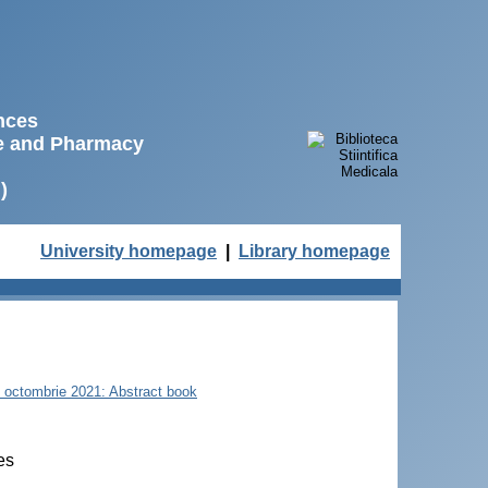
ences
ne and Pharmacy
)
University homepage
|
Library homepage
22 octombrie 2021: Abstract book
es