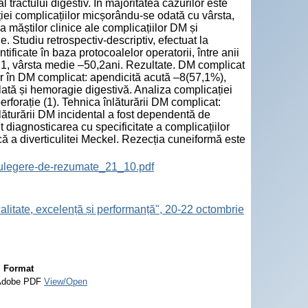
 tractului digestiv. În majoritatea cazurilor este
ției complicațiilor micșorându-se odată cu vârsta,
a măștilor clinice ale complicațiilor DM și
e. Studiu retrospectiv-descriptiv, efectuat la
ificate în baza protocoalelor operatorii, între anii
:1, vârsta medie –50,2ani. Rezultate. DM complicat
r în DM complicat: apendicită acută –8(57,1%),
lată și hemoragie digestivă. Analiza complicației
perforație (1). Tehnica înlăturării DM complicat:
înlăturării DM incidental a fost dependentă de
t diagnosticarea cu specificitate a complicațiilor
ă a diverticulitei Meckel. Rezecția cuneiformă este
ulegere-de-rezumate_21_10.pdf
calitate, excelență și performanță", 20-22 octombrie
Format
Adobe PDF
View/Open