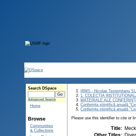
Search DSpace
IRMS - Nicolae Testemitanu 
1. COLECȚIA INSTITUȚIONAL
Advanced Search
MATERIALE ALE CONFERINȚE
Conferinţa ştiinţifică anuală "C
Home
Conferinţa ştiinţifică anuală "C
Please use this identifier to cite or l
Browse
Communities
Title
:
Mecke
& Collections
Other Titles
:
Diver