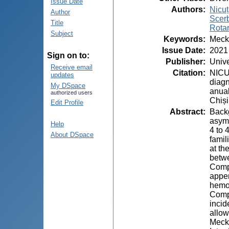
Issue Date
Authors
:
Nicuț
Author
Scerb
Title
Rotar
Subject
Keywords
:
Mecke
Issue Date
:
2021
Sign on to:
Publisher
:
Unive
Receive email
Citation
:
NICU
updates
diagn
My DSpace
anual
authorized users
Chiși
Edit Profile
Abstract
:
Backg
asymp
Help
4 to 
About DSpace
famil
at th
betwe
Compl
appen
hemor
Compl
incid
allow
Mecke