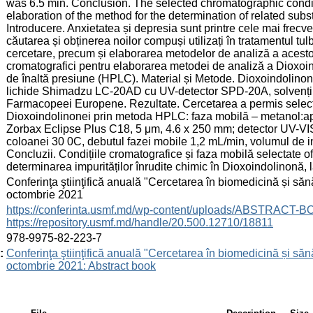
was 6.5 min. Conclusion. The selected chromatographic conditi
elaboration of the method for the determination of related subs
Introducere. Anxietatea și depresia sunt printre cele mai frecve
căutarea și obținerea noilor compuși utilizați în tratamentul tu
cercetare, precum și elaborarea metodelor de analiză a acestor
cromatografici pentru elaborarea metodei de analiză a Dioxoin
de înaltă presiune (HPLC). Material și Metode. Dioxoindolinon
lichide Shimadzu LC-20AD cu UV-detector SPD-20A, solvenți ș
Farmacopeei Europene. Rezultate. Cercetarea a permis selecta
Dioxoindolinonei prin metoda HPLC: faza mobilă – metanol:apă
Zorbax Eclipse Plus C18, 5 μm, 4.6 x 250 mm; detector UV-VI
coloanei 30 0C, debutul fazei mobile 1,2 mL/min, volumul de inj
Concluzii. Condițiile cromatografice și faza mobilă selectate o
determinarea impurităților înrudite chimic în Dioxoindolinonă, l
:
Conferinţa ştiinţifică anuală "Cercetarea în biomedicină și sănă
octombrie 2021
:
https://conferinta.usmf.md/wp-content/uploads/ABSTRACT-
https://repository.usmf.md/handle/20.500.12710/18811
:
978-9975-82-223-7
:
Conferinţa ştiinţifică anuală "Cercetarea în biomedicină și sănă
octombrie 2021: Abstract book