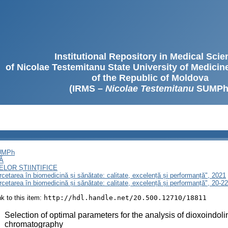
Institutional Repository in Medical Sci
of Nicolae Testemitanu State University of Medici
of the Republic of Moldova
(IRMS –
Nicolae Testemitanu
SUMPh
SUMPh
Ă
LOR ȘTIINȚIFICE
ercetarea în biomedicină și sănătate: calitate, excelență și performanță", 2021
ercetarea în biomedicină și sănătate: calitate, excelență și performanță", 20-
ink to this item:
http://hdl.handle.net/20.500.12710/18811
:
Selection of optimal parameters for the analysis of dioxoindol
chromatography