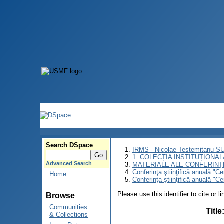
Search DSpace
IRMS - Nicolae Testemitanu 
1. COLECȚIA INSTITUȚIONAL
Advanced Search
MATERIALE ALE CONFERINȚE
Conferinţa ştiinţifică anuală "C
Home
Conferinţa ştiinţifică anuală "C
Please use this identifier to cite or l
Browse
Communities
Title
& Collections