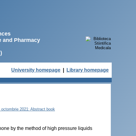
ences
ne and Pharmacy
)
University homepage
|
Library homepage
22 octombrie 2021: Abstract book
inone by the method of high pressure liquids