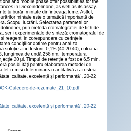
ons and mobile phase offer possibilities for the
tances in Dioxoindolinone, as well as its assay.
nte tulburări mintale din întreaga lume. Astfel,
lburărilor mintale este o tematică importantă de
a. Scopul lucrării. Selectarea parametrilor
dolinonei, prin metoda cromatografiei de lichide
a, serii experimentale de sinteză; cromatograful de
i reagenți în corespundere cu cerințele
rea condițiilor optime pentru analiza
:soluție acid fosforic 0,1% (40:20:40), coloana
S, lungimea de undă 258 nm., temperatura
ecție 20 μl. Timpul de retenție a fost de 6,5 min.
feră posibilități pentru elaborarea metodei de
a fel cum și determinarea cantitativă a acesteia.
tate: calitate, excelență și performanță", 20-22
BOOK-Culegere-de-rezumate_21_10.pdf
tate: calitate, excelență și performanță", 20-22