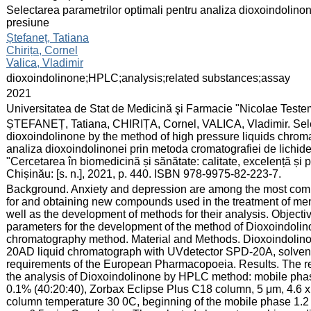
:
Selectarea parametrilor optimali pentru analiza dioxoindolinon
presiune
:
Ștefaneț, Tatiana
Chirița, Cornel
Valica, Vladimir
:
dioxoindolinone;HPLC;analysis;related substances;assay
:
2021
:
Universitatea de Stat de Medicină şi Farmacie "Nicolae Test
:
ȘTEFANEȚ, Tatiana, CHIRIȚA, Cornel, VALICA, Vladimir. Select
dioxoindolinone by the method of high pressure liquids chroma
analiza dioxoindolinonei prin metoda cromatografiei de lichide d
"Cercetarea în biomedicină și sănătate: calitate, excelență și
Chișinău: [s. n.], 2021, p. 440. ISBN 978-9975-82-223-7.
:
Background. Anxiety and depression are among the most comm
for and obtaining new compounds used in the treatment of ment
well as the development of methods for their analysis. Objecti
parameters for the development of the method of Dioxoindolino
chromatography method. Material and Methods. Dioxoindolino
20AD liquid chromatograph with UVdetector SPD-20A, solvent
requirements of the European Pharmacopoeia. Results. The res
the analysis of Dioxoindolinone by HPLC method: mobile phas
0.1% (40:20:40), Zorbax Eclipse Plus C18 column, 5 μm, 4.6 
column temperature 30 0C, beginning of the mobile phase 1.2 m