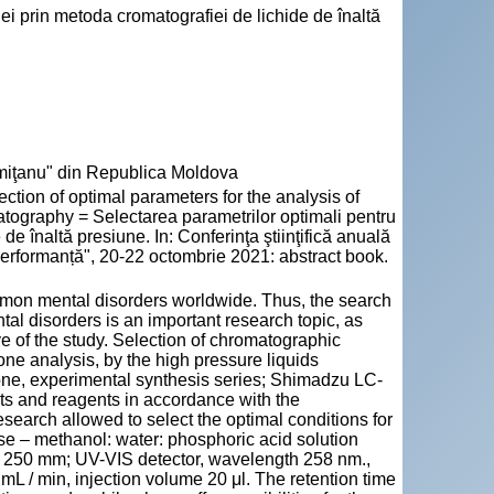
ei prin metoda cromatografiei de lichide de înaltă
emiţanu" din Republica Moldova
ion of optimal parameters for the analysis of
tography = Selectarea parametrilor optimali pentru
e înaltă presiune. In: Conferinţa ştiinţifică anuală
 performanță", 20-22 octombrie 2021: abstract book.
on mental disorders worldwide. Thus, the search
al disorders is an important research topic, as
ve of the study. Selection of chromatographic
ne analysis, by the high pressure liquids
ne, experimental synthesis series; Shimadzu LC-
s and reagents in accordance with the
earch allowed to select the optimal conditions for
e – methanol: water: phosphoric acid solution
x 250 mm; UV-VIS detector, wavelength 258 nm.,
L / min, injection volume 20 μl. The retention time