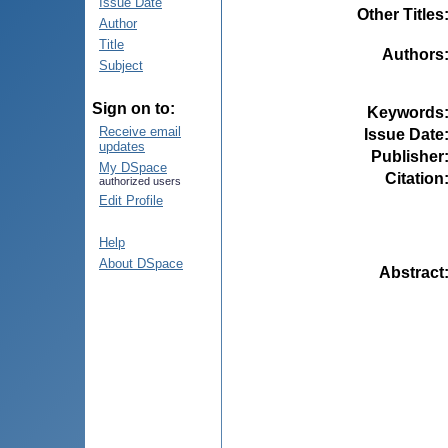
Issue Date
Other Titles
Author
Title
Authors
Subject
Sign on to:
Keywords
Receive email
Issue Date
updates
Publisher
My DSpace
Citation
authorized users
Edit Profile
Help
About DSpace
Abstract