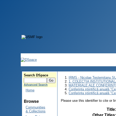
Search DSpace
IRMS - Nicolae Testemitanu 
1. COLECȚIA INSTITUȚIONAL
Advanced Search
MATERIALE ALE CONFERINȚE
Conferinţa ştiinţifică anuală "C
Home
Conferinţa ştiinţifică anuală "C
Please use this identifier to cite or l
Browse
Communities
Title
& Collections
Other Titles