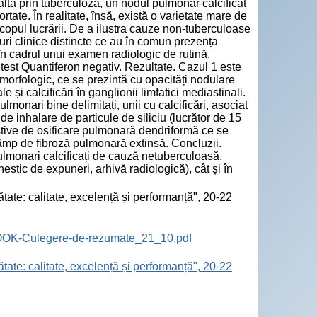
altă prin tuberculoză, un nodul pulmonar calcificat
rtate. În realitate, însă, există o varietate mare de
copul lucrării. De a ilustra cauze non-tuberculoase
uri clinice distincte ce au în comun prezența
ți în cadrul unui examen radiologic de rutină.
test Quantiferon negativ. Rezultate. Cazul 1 este
morfologic, ce se prezintă cu opacități nodulare
i calcificări în ganglionii limfatici mediastinali.
monari bine delimitați, unii cu calcificări, asociat
e inhalare de particule de siliciu (lucrător de 15
estive de osificare pulmonară dendriformă ce se
câmp de fibroză pulmonară extinsă. Concluzii.
 pulmonari calcificați de cauză netuberculoasă,
nestic de expuneri, arhivă radiologică), cât și în
tate: calitate, excelență și performanță", 20-22
BOOK-Culegere-de-rezumate_21_10.pdf
tate: calitate, excelență și performanță", 20-22