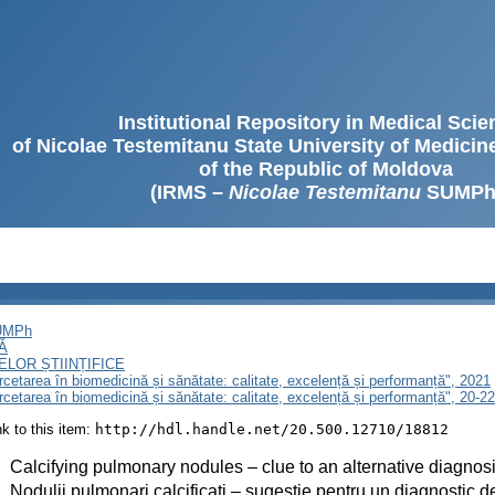
Institutional Repository in Medical Sci
of Nicolae Testemitanu State University of Medici
of the Republic of Moldova
(IRMS –
Nicolae Testemitanu
SUMPh
SUMPh
Ă
LOR ȘTIINȚIFICE
ercetarea în biomedicină și sănătate: calitate, excelență și performanță", 2021
ercetarea în biomedicină și sănătate: calitate, excelență și performanță", 20-
ink to this item:
http://hdl.handle.net/20.500.12710/18812
:
Calcifying pulmonary nodules – clue to an alternative diagnos
:
Nodulii pulmonari calcificați – sugestie pentru un diagnostic de