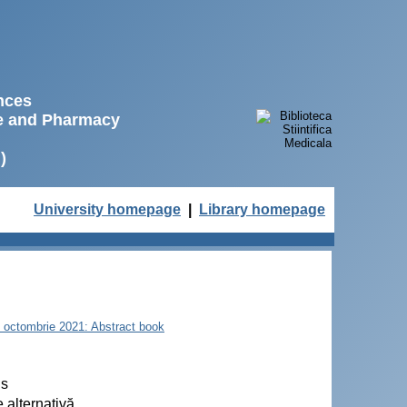
ences
ne and Pharmacy
)
University homepage
|
Library homepage
22 octombrie 2021: Abstract book
is
 alternativă