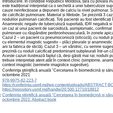
Introducere. În condițiile Republicii Moldova, țară cu povară în
este tradițional interpretat ca o sechelă a unei tuberculoze supo
cauze neinfecțioase a depunerii de calciu la nivel pulmonar. S
de calcificări pulmonare. Material și Metode. Se prezintă 3 caz
nodulilor pulmonari calcificați. Toți pacienții au fost identifica
Anamnestic negativ de tuberculoză suportată, IDR negativă si 
un caz al unui pacient de sarcoidoză, asimptomatic, confirmat 
pulmonare cu răspândire peribronhovasculară, în zonele apicale ș
Cazul 2 – un pacient cu pneumoconioză (silicoză), cu noduli pul
cu elementul imagistic sugestiv – plăci pleurale și anamnestic d
ani la fabrica de sticlă). Cazul 3 – un vârstnic, cu semne sug
prezintă cu noduli calcificați predominant subpleurali într-un 
Aceste cazuri ilustrează faptul că, deși găsiți mai rar, nodulii
trebuie interpretați atent atât în context clinic (simptome, anam
context imagistic (semnele imagistice sugestive).
:
Conferinţa ştiinţifică anuală "Cercetarea în biomedicină și sănă
octombrie 2021
:
978-9975-82-223-7
https://conferinta.usmf.md/wp-content/uploads/ABSTRACT-
https://repository.usmf.md/handle/20.500.12710/18812
:
Conferinţa ştiinţifică anuală "Cercetarea în biomedicină și sănă
octombrie 2021: Abstract book