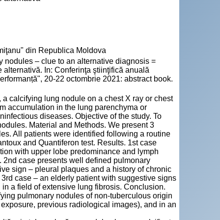
emiţanu" din Republica Moldova
dules – clue to an alternative diagnosis =
alternativă. In: Conferinţa ştiinţifică anuală
 performanță", 20-22 octombrie 2021: abstract book.
a calcifying lung nodule on a chest X ray or chest
cium accumulation in the lung parenchyma or
nfectious diseases. Objective of the study. To
nodules. Material and Methods. We present 3
. All patients were identified following a routine
antoux and Quantiferon test. Results. 1st case
ution with upper lobe predominance and lymph
s. 2nd case presents well defined pulmonary
ive sign – pleural plaques and a history of chronic
). 3rd case – an elderly patient with suggestive signs
n a field of extensive lung fibrosis. Conclusion.
ifying pulmonary nodules of non-tuberculous origin
of exposure, previous radiological images), and in an