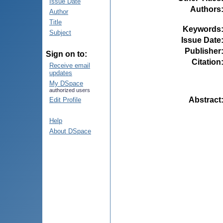
Issue Date
Authors
Author
Title
Keywords
Subject
Issue Date
Publisher
Sign on to:
Citation
Receive email
updates
My DSpace
authorized users
Abstract
Edit Profile
Help
About DSpace