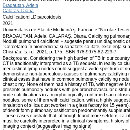
:
Bradauțan, Adela
Calaraș, Diana
:
Calcification;ILD;sarcoidosis
:
2021
:
Universitatea de Stat de Medicină şi Farmacie "Nicolae Test
:
BRADAUȚAN, Adela, CALARAȘ, Diana. Calcifying pulmonary no
Nodulii pulmonari calcificați – sugestie pentru un diagnostic de 
"Cercetarea în biomedicină și sănătate: calitate, excelență și
Chișinău: [s. n.], 2021, p. 175. ISBN 978-9975-82-223-7.
:
Background. Considering the high burden of TB in our country, 
CT is traditionally interpreted as a TB sequela. In reality cal
mediastinal lymph nodes could suggest a wide spectrum of noni
demonstrate non-tuberculous causes of pulmonary calcifying 
clinical cases that have in common pulmonary calcifying nodules
chest x ray. None of them had a history of TB, with negative M
presents pulmonary nodules with peribronchovascular distrib
node calcifications in a morphologically confirmed sarcoidosi
nodules, some of them with calcification, with a highly suggest
inhalation of silica dust (worker in a glass factory for 15 years
of dendriform pulmonary ossification predominantly subpleural i
These cases illustrate that, although found more seldom, calc
must be carefully interpreted in a clinical (symptoms, history 
imaging context (suggestive imaging signs).