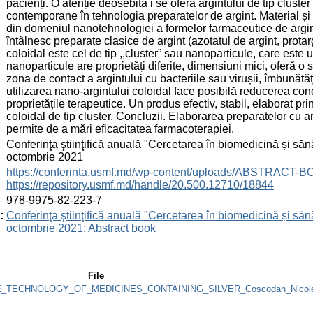
pacienți. O atenție deosebită i se oferă argintului de tip cluster
contemporane în tehnologia preparatelor de argint. Material și
din domeniul nanotehnologiei a formelor farmaceutice de argin
întâlnesc preparate clasice de argint (azotatul de argint, protar
coloidal este cel de tip ,,cluster” sau nanoparticule, care este
nanoparticule are proprietăți diferite, dimensiuni mici, oferă 
zona de contact a argintului cu bacteriile sau virușii, îmbunătăț
utilizarea nano-argintului coloidal face posibilă reducerea conc
proprietățile terapeutice. Un produs efectiv, stabil, elaborat pr
coloidal de tip cluster. Concluzii. Elaborarea preparatelor cu a
permite de a mări eficacitatea farmacoterapiei.
:
Conferinţa ştiinţifică anuală "Cercetarea în biomedicină și sănă
octombrie 2021
:
https://conferinta.usmf.md/wp-content/uploads/ABSTRACT-
https://repository.usmf.md/handle/20.500.12710/18844
:
978-9975-82-223-7
:
Conferinţa ştiinţifică anuală "Cercetarea în biomedicină și sănă
octombrie 2021: Abstract book
File
TECHNOLOGY_OF_MEDICINES_CONTAINING_SILVER_Coscodan_Nicolet