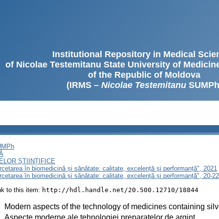
Institutional Repository in Medical Sci
of Nicolae Testemitanu State University of Medici
of the Republic of Moldova
(IRMS –
Nicolae Testemitanu
SUMPh
SUMPh
Ă
LOR ȘTIINȚIFICE
ercetarea în biomedicină și sănătate: calitate, excelență și performanță", 2021
ercetarea în biomedicină și sănătate: calitate, excelență și performanță", 20-
ink to this item:
http://hdl.handle.net/20.500.12710/18844
:
Modern aspects of the technology of medicines containing silv
:
Aspecte moderne ale tehnologiei preparatelor de argint