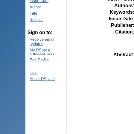
Issue Date
Authors
Author
Keywords
Title
Issue Date
Subject
Publisher
Citation
Sign on to:
Receive email
updates
My DSpace
Abstract
authorized users
Edit Profile
Help
About DSpace