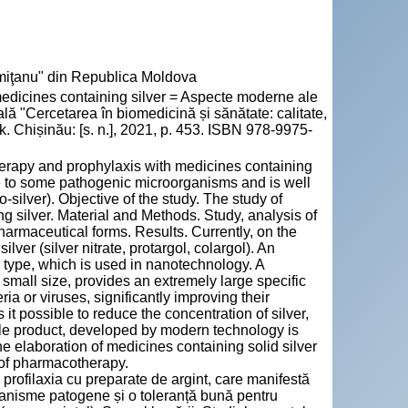
emiţanu" din Republica Moldova
dicines containing silver = Aspecte moderne ale
uală "Cercetarea în biomedicină și sănătate: calitate,
. Chișinău: [s. n.], 2021, p. 453. ISBN 978-9975-
 therapy and prophylaxis with medicines containing
nce to some pathogenic microorganisms and is well
no-silver). Objective of the study. The study of
g silver. Material and Methods. Study, analysis of
pharmaceutical forms. Results. Currently, on the
ver (silver nitrate, protargol, colargol). An
le type, which is used in nanotechnology. A
 small size, provides an extremely large specific
ria or viruses, significantly improving their
 it possible to reduce the concentration of silver,
able product, developed by modern technology is
The elaboration of medicines containing solid silver
y of pharmacotherapy.
i profilaxia cu preparate de argint, care manifestă
rganisme patogene și o toleranță bună pentru