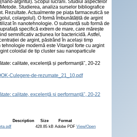
 (nano-argintul). Scopul lucrării. Studiul aspectelor
 Metode. Studierea, analiza surselor bibliografice
t. Rezultate. Actualmente pe piața farmaceutică se
golul, colargolul). O formă îmbunătățită de argint
 utilizat în nanotehnologie. O substanță sub formă de
o suprafață specifică extrem de mare, care mărește
ind semnificativ acțiunea lor bactericidă. Astfel,
entrației de argint, păstrând în același timp
in tehnologie modernă este Vitargol forte cu argint
rgint сoloidal de tip cluster sau nanoparticule
tate: calitate, excelență și performanță", 20-22
BOOK-Culegere-de-rezumate_21_10.pdf
tate: calitate, excelență și performanță", 20-22
Description
Size
Format
a.pdf
428.85 kB
Adobe PDF
View/Open