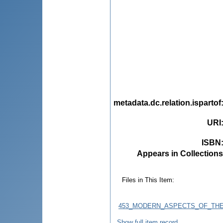
metadata.dc.relation.ispartof
URI
ISBN
Appears in Collections
Files in This Item:
453_MODERN_ASPECTS_OF_THE_
Show full item record