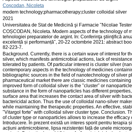
:
Coșcodan, Nicoleta
:
modern technology;pharmacotherapy;cluster colloidal silver
:
2021
:
Universitatea de Stat de Medicină şi Farmacie "Nicolae Test
:
COȘCODAN, Nicoleta. Modern aspects of the technology of me
tehnologiei preparatelor de argint. In: Conferinţa ştiinţifică an
excelență și performanță", 20-22 octombrie 2021: abstract book
82-223-7.
:
Background. Currently, there is a certain wave of interest for
silver, which manifests antimicrobial actions, lack of resista
tolerated by patients. Of particular interest is cluster silver (na
contemporary aspects in the technology of medicines containin
bibliographic sources in the field of nanotechnology of silver 
pharmaceutical market there are classic medicines containing sil
improved form of colloidal silver is the "cluster" or nanopartic
substance in the form of nanoparticles has different properties,
surface area that increases the contact area of silver with bacte
bactericidal action. Thus the use of colloidal nano-silver makes
while maintaining the therapeutic properties. An effective, st
"Vitargol forte" with colloidal silver cluster type. Conclusion. 
of cluster type or nanoparticles allows to increase the efficac
Introducere. În prezent există un interes sporit pentru terapia ș
acțiuni antimicrobiene, lipsa rezistenței față de unele microo