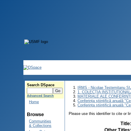
Search DSpace
IRMS - Nicolae Testemitanu 
1. COLECȚIA INSTITUȚIONAL
Advanced Search
MATERIALE ALE CONFERINȚE
Conferinţa ştiinţifică anuală "C
Home
Conferinţa ştiinţifică anuală "C
Please use this identifier to cite or l
Browse
Communities
Title
& Collections
Other Titles