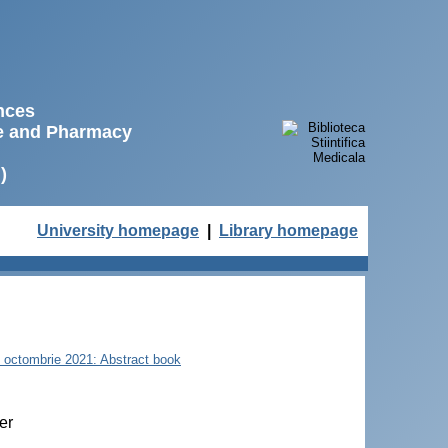
ences
ne and Pharmacy
)
University homepage
|
Library homepage
22 octombrie 2021: Abstract book
er