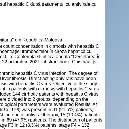
sul hepatitic C după tratamentul cu antivirale cu
emiţanu" din Republica Moldova
ount concentration in cirrhosis with hepatitis C
oncentrației trombocitelor în ciroza hepatică cu
ect. In: Conferinţa ştiinţifică anuală "Cercetarea în
0-22 octombrie 2021: abstract book. Chișinău: [s.
onic hepatitis C virus infection. The degree of
liver fibrosis. Direct-acting anivirals have been
is with hepatitis C virus. Objective of the study. .
unt in patients with cirrhosis with hepatitis C virus
ded 144 cirrhotic patients with hepatitis C virus,
 were divided into 2 groups, depending on the
virological parameters were evaluated Results. At
-69 x 10⁹/l) was present in 31 (21.5%) patients,
t the end of antiviral therapy, 15 (10.4%) patients
n 69 (47.9%) patients. The distribution of patients,
age F3 in 12 (8.3%) patients, stage F4 – 132