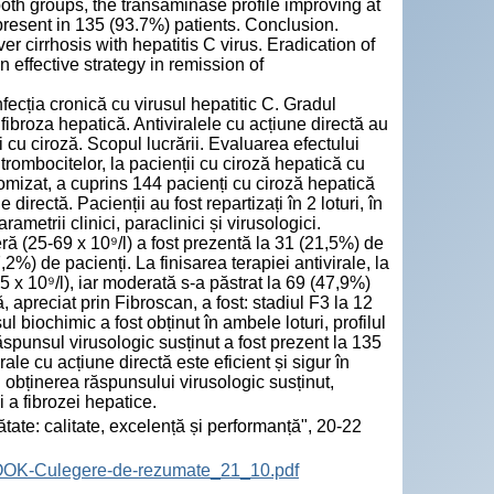
th groups, the transaminase profile improving at
present in 135 (93.7%) patients. Conclusion.
ver cirrhosis with hepatitis C virus. Eradication of
n effective strategy in remission of
fecția cronică cu virusul hepatitic C. Gradul
fibroza hepatică. Antiviralele cu acțiune directă au
 cu ciroză. Scopul lucrării. Evaluarea efectului
 trombocitelor, la pacienții cu ciroză hepatică cu
domizat, a cuprins 144 pacienți cu ciroză hepatică
irectă. Pacienții au fost repartizați în 2 loturi, în
metrii clinici, paraclinici și virusologici.
eră (25-69 x 10⁹/l) a fost prezentă la 31 (21,5%) de
,2%) de pacienți. La finisarea terapiei antivirale, la
 x 10⁹/l), iar moderată s-a păstrat la 69 (47,9%)
, apreciat prin Fibroscan, a fost: stadiul F3 la 12
 biochimic a fost obținut în ambele loturi, profilul
spunsul virusologic susținut a fost prezent la 135
le cu acțiune directă este eficient și sigur în
n obținerea răspunsului virusologic susținut,
i a fibrozei hepatice.
tate: calitate, excelență și performanță", 20-22
BOOK-Culegere-de-rezumate_21_10.pdf