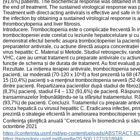
(91.6%) patients. The biochemical response was obtained in bo
the end of treatment. The sustained virological response was 
Treatment with direct-acting antivirals is effective and safe in li
the infection by obtaining a sustained virological response is a
thrombocytopenia and liver fibrosis.
Introducere. Trombocitopenia este o complicație frecventă în in
trombocitopeniei este corelat cu leziunile hepatocelulare și cu 
demonstrat efectul benefic asupra trombocitopeniei la pacienții
preparatelor antivirale, cu acțiune directă asupra concentrației
virus hepatitic C. Material și Metode. Studiul retrospectiv, ran
VHC, care au urmat tratament cu preparate antivirale cu acțiune d
funcție de schema și de durata de tratament. Au fost evaluați para
Rezultate. La inițierea terapiei antivirale, trombocitopenia sev
pacienți, iar moderată (70-120 x 10⁹/l) a fost prezentă la 68 (47
15 (10,4%) pacienţi s-a menţinut trombocitopenia severă (52-65
dintre pacienți. Repartizarea pacienților după stadiul de fibroză
(8,3%) pacienţi, stadiul F4 – 132 (91,6%) de pacienți. Răspunsul
transaminazelor îmbunătățindu-se la sfârșitul tratamentului. Ră
(93,7%) de pacienți. Concluzii. Tratamentul cu preparate antivira
ciroza hepatică cu virusul hepatitic C. Eradicarea infecției, pri
prezintă o strategie eficientă în ameliorarea trombocitopeniei ș
:
Conferinţa ştiinţifică anuală "Cercetarea în biomedicină și sănă
octombrie 2021
:
https://conferinta.usmf.md/wp-content/uploads/ABSTRACT-
https://repository.usmf.md/handle/20.500.12710/18949