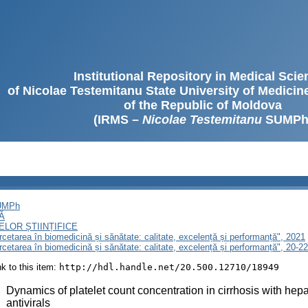
Institutional Repository in Medical Sci
of Nicolae Testemitanu State University of Medici
of the Republic of Moldova
(IRMS –
Nicolae Testemitanu
SUMPh
SUMPh
Ă
LOR ȘTIINȚIFICE
ercetarea în biomedicină și sănătate: calitate, excelență și performanță", 2021
ercetarea în biomedicină și sănătate: calitate, excelență și performanță", 20-
ink to this item:
http://hdl.handle.net/20.500.12710/18949
:
Dynamics of platelet count concentration in cirrhosis with hepati
antivirals