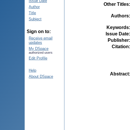
Issue Date
Other Titles
Author
Title
Authors
Subject
Keywords
Sign on to:
Issue Date
Receive email
Publisher
updates
Citation
My DSpace
authorized users
Edit Profile
Help
Abstract
About DSpace