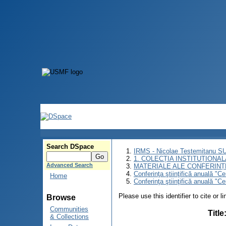
Search DSpace
IRMS - Nicolae Testemitanu 
1. COLECȚIA INSTITUȚIONAL
Advanced Search
MATERIALE ALE CONFERINȚE
Conferinţa ştiinţifică anuală "C
Home
Conferinţa ştiinţifică anuală "C
Please use this identifier to cite or l
Browse
Communities
Title
& Collections