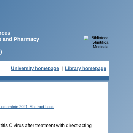
ences
ne and Pharmacy
)
University homepage
|
Library homepage
22 octombrie 2021: Abstract book
tis C virus after treatment with direct-acting