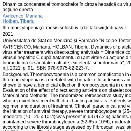
:
Dinamica concentrației trombocitelor în ciroza hepatică cu viru
acțiune directă
:
Avricenco, Mariana
Holban, Tiberiu
:
thrombocytopenia;cirrhosis;sofosbuvir;daclatasvir;ledipasvir
:
2021
:
Universitatea de Stat de Medicină şi Farmacie "Nicolae Test
:
AVRICENCO, Mariana, HOLBAN, Tiberiu. Dynamics of platelet c
virus after treatment with direct-acting antivirals = Dinamica c
virusul hepatitic C după tratamentul cu antivirale cu acțiune dir
biomedicină și sănătate: calitate, excelență și performanță", 2
n.], 2021, p. 91. ISBN 978-9975-82-223-7.
:
Background. Thrombocytopenia is a common complication in chr
thrombocytopenia is correlated with hepatocellular lesions and 
shown to have a beneficial effect on thrombocytopenia in cirrhos
Evaluation of the effect of direct acting antivirals on platelet co
Material and Methods. The randomized retrospective study inclu
who received treatment with direct-acting antivirals. Patients
regimen and duration of treatment. Clinical, paraclinical and 
the initiation of antiviral therapy, severe thrombocytopenia (25
moderate (70-120 x 10⁹/l) was present in 68 (47.2%) patients. A
maintained severe thrombocytopenia (52-65 x 10⁹/l), moderate i
according to the fibrosis stage assessed by Fibroscan, was: st