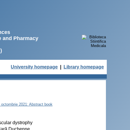
ences
ne and Pharmacy
)
University homepage
|
Library homepage
22 octombrie 2021: Abstract book
scular dystrophy
culară Duchenne