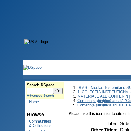
Search DSpace
IRMS - Nicolae Testemitanu 
1. COLECȚIA INSTITUȚIONAL
Advanced Search
MATERIALE ALE CONFERINȚE
Conferinţa ştiinţifică anuală "C
Home
Conferinţa ştiinţifică anuală "C
Please use this identifier to cite or l
Browse
Communities
Title
:
Subcl
& Collections
Other Titles
:
Disfu