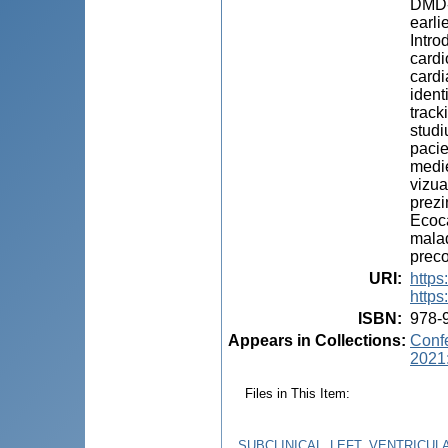
DMD-c
earli
Intro
cardi
cardi
ident
track
studi
pacie
medie
vizua
prezi
Ecoca
malad
preco
URI
:
http
https
ISBN
:
978-
Appears in Collections:
Confe
2021:
Files in This Item:
SUBCLINICAL_LEFT_VENTRICUL