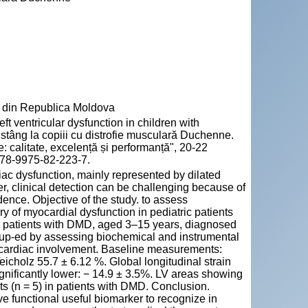
” din Republica Moldova
t ventricular dysfunction in children with
stâng la copiii cu distrofie musculară Duchenne.
e: calitate, excelență și performanță", 20-22
 978-9975-82-223-7.
ac dysfunction, mainly represented by dilated
, clinical detection can be challenging because of
ence. Objective of the study. to assess
y of myocardial dysfunction in pediatric patients
n patients with DMD, aged 3–15 years, diagnosed
 up-ed by assessing biochemical and instrumental
f cardiac involvement. Baseline measurements:
Teicholz 55.7 ± 6.12 %. Global longitudinal strain
gnificantly lower: − 14.9 ± 3.5%. LV areas showing
ts (n = 5) in patients with DMD. Conclusion.
e functional useful biomarker to recognize in