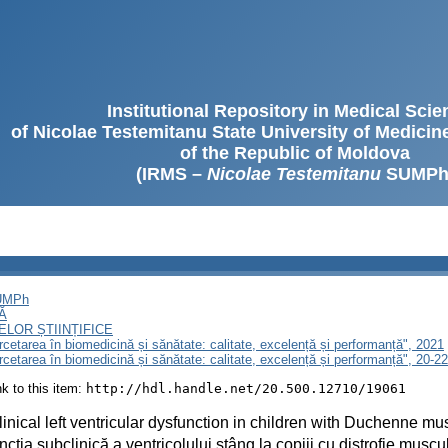
Institutional Repository in Medical Sci
of Nicolae Testemitanu State University of Medici
of the Republic of Moldova
(IRMS –
Nicolae Testemitanu
SUMPh
SUMPh
Ă
LOR ȘTIINȚIFICE
ercetarea în biomedicină și sănătate: calitate, excelență și performanță", 2021
ercetarea în biomedicină și sănătate: calitate, excelență și performanță", 20-
ink to this item:
http://hdl.handle.net/20.500.12710/19061
inical left ventricular dysfunction in children with Duchenne mu
ncția subclinică a ventricolului stâng la copiii cu distrofie mus