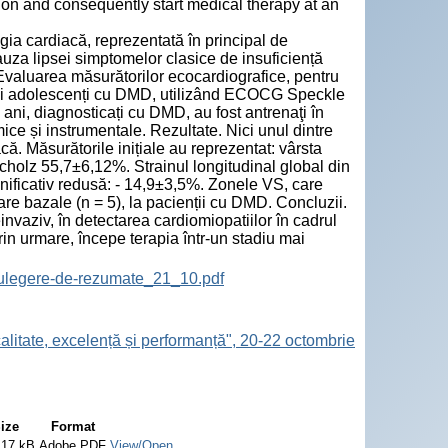
on and consequently start medical therapy at an
ia cardiacă, reprezentată în principal de
auza lipsei simptomelor clasice de insuficiență
 Evaluarea măsurătorilor ecocardiografice, pentru
ii și adolescenți cu DMD, utilizând ECOCG Speckle
ani, diagnosticați cu DMD, au fost antrenaţi în
ice și instrumentale. Rezultate. Nici unul dintre
. Măsurătorile inițiale au reprezentat: vârsta
cholz 55,7±6,12%. Strainul longitudinal global din
mnificativ redusă: - 14,9±3,5%. Zonele VS, care
re bazale (n = 5), la pacienții cu DMD. Concluzii.
nvaziv, în detectarea cardiomiopatiilor în cadrul
in urmare, începe terapia într-un stadiu mai
ulegere-de-rezumate_21_10.pdf
calitate, excelență și performanță", 20-22 octombrie
ize
Format
.17 kB
Adobe PDF
View/Open