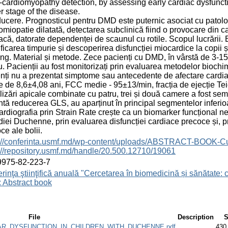
ardiomyopathy detection, by assessing early cardiac dysfuncti
er stage of the disease.
ducere. Prognosticul pentru DMD este puternic asociat cu patolog
omiopatie dilatată, detectarea subclinică fiind o provocare din c
acă, datorate dependenței de scaunul cu rotile. Scopul lucrării.
ificarea timpurie și descoperirea disfuncției miocardice la cop
ing. Material și metode. Zece pacienți cu DMD, în vârstă de 3-15 
u. Pacienții au fost monitorizați prin evaluarea metodelor biochim
nți nu a prezentat simptome sau antecedente de afectare cardiacă
 de 8,6±4,08 ani, FCC medie - 95±13/min, fracția de ejecție Tei
lizări apicale combinate cu patru, trei și două camere a fost se
ntă reducerea GLS, au aparținut în principal segmentelor inferioa
rdiografia prin Strain Rate crește ca un biomarker funcțional nei
iei Duchenne, prin evaluarea disfuncției cardiace precoce și, pr
ce ale bolii.
s://conferinta.usmf.md/wp-content/uploads/ABSTRACT-BOOK-C
://repository.usmf.md/handle/20.500.12710/19061
9975-82-223-7
rinţa ştiinţifică anuală "Cercetarea în biomedicină și sănătate: 
 Abstract book
File
Description
S
AR_DYSFUNCTION_IN_CHILDREN_WITH_DUCHENNE.pdf
430