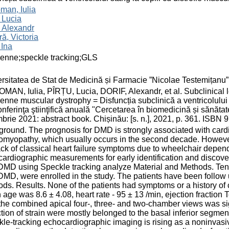
man, Iulia
, Lucia
, Alexandr
ă, Victoria
 Ina
enne;speckle tracking;GLS
rsitatea de Stat de Medicină și Farmacie ”Nicolae Testemițanu
AN, Iulia, PÎRȚU, Lucia, DORIF, Alexandr, et al. Subclinical lef
nne muscular dystrophy = Disfuncția subclinică a ventricolului 
onferinţa ştiinţifică anuală "Cercetarea în biomedicină și sănătat
brie 2021: abstract book. Chișinău: [s. n.], 2021, p. 361. ISBN
round. The prognosis for DMD is strongly associated with cardi
omyopathy, which usually occurs in the second decade. However
ack of classical heart failure symptoms due to wheelchair depend
ardiographic measurements for early identification and discover
DMD using Speckle tracking analyze Material and Methods. Te
DMD, were enrolled in the study. The patients have been follow
ds. Results. None of the patients had symptoms or a history o
age was 8.6 ± 4.08, heart rate - 95 ± 13 /min, ejection fraction 
the combined apical four-, three- and two-chamber views was si
tion of strain were mostly belonged to the basal inferior segmen
le-tracking echocardiographic imaging is rising as a noninvasiv