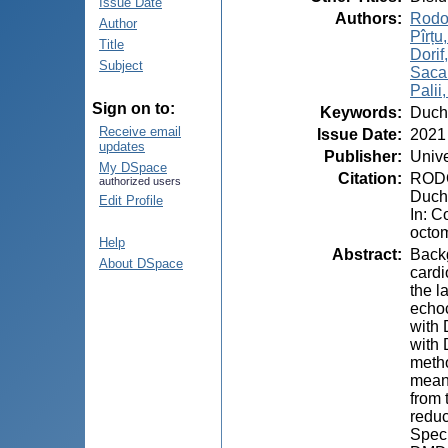
Issue Date
Authors
:
Rodo
Author
Pîrțu
Title
Dorif
Subject
Sacar
Palii,
Sign on to:
Keywords
:
Duch
Receive email
Issue Date
:
2021
updates
Publisher
:
Unive
My DSpace
Citation
:
RODOM
authorized users
Duche
Edit Profile
In: C
octom
Help
Abstract
:
Backg
About DSpace
cardi
the l
echoc
with 
with 
metho
mean 
from 
reduc
Speck