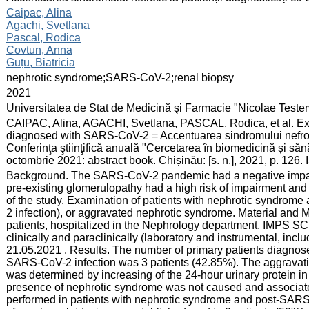
:
Caipac, Alina
Agachi, Svetlana
Pascal, Rodica
Covtun, Anna
Guțu, Biatricia
:
nephrotic syndrome;SARS-CoV-2;renal biopsy
:
2021
:
Universitatea de Stat de Medicină şi Farmacie "Nicolae Test
:
CAIPAC, Alina, AGACHI, Svetlana, PASCAL, Rodica, et al. Exa
diagnosed with SARS-CoV-2 = Accentuarea sindromului nefroti
Conferinţa ştiinţifică anuală "Cercetarea în biomedicină și sănă
octombrie 2021: abstract book. Chișinău: [s. n.], 2021, p. 12
:
Background. The SARS-CoV-2 pandemic had a negative impact o
pre-existing glomerulopathy had a high risk of impairment and
of the study. Examination of patients with nephrotic syndrom
2 infection), or aggravated nephrotic syndrome. Material and
patients, hospitalized in the Nephrology department, IMPS 
clinically and paraclinically (laboratory and instrumental, inc
21.05.2021 . Results. The number of primary patients diagnose
SARS-CoV-2 infection was 3 patients (42.85%). The aggravati
was determined by increasing of the 24-hour urinary protein in 
presence of nephrotic syndrome was not caused and associat
performed in patients with nephrotic syndrome and post-SARS-