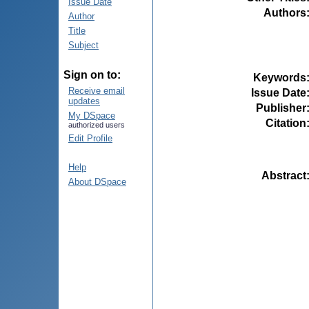
Issue Date
Authors
Author
Title
Subject
Sign on to:
Keywords
Receive email
Issue Date
updates
Publisher
My DSpace
Citation
authorized users
Edit Profile
Help
Abstract
About DSpace