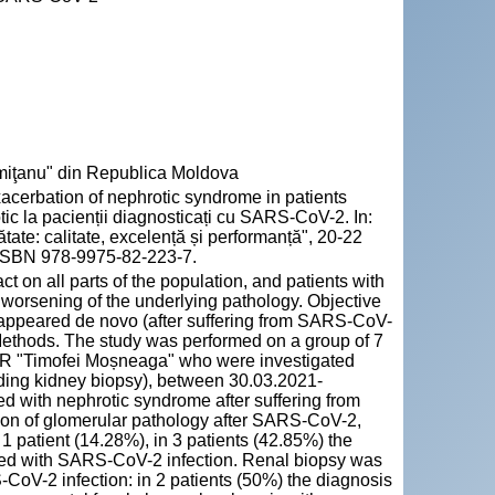
emiţanu" din Republica Moldova
cerbation of nephrotic syndrome in patients
c la pacienții diagnosticați cu SARS-CoV-2. In:
tate: calitate, excelență și performanță", 20-22
6. ISBN 978-9975-82-223-7.
n all parts of the population, and patients with
 worsening of the underlying pathology. Objective
e appeared de novo (after suffering from SARS-CoV-
 Methods. The study was performed on a group of 7
SCR "Timofei Moșneaga" who were investigated
luding kidney biopsy), between 30.03.2021-
d with nephrotic syndrome after suffering from
on of glomerular pathology after SARS-CoV-2,
1 patient (14.28%), in 3 patients (42.85%) the
ed with SARS-CoV-2 infection. Renal biopsy was
CoV-2 infection: in 2 patients (50%) the diagnosis