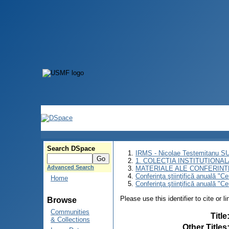
Search DSpace
IRMS - Nicolae Testemitanu 
1. COLECȚIA INSTITUȚIONAL
Advanced Search
MATERIALE ALE CONFERINȚE
Conferinţa ştiinţifică anuală "C
Home
Conferinţa ştiinţifică anuală "C
Please use this identifier to cite or l
Browse
Communities
Title
& Collections
Other Titles