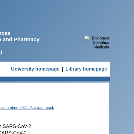
ences
ne and Pharmacy
)
University homepage
|
Library homepage
22 octombrie 2021: Abstract book
ith SARS-CoV-2
cu SARS-CoV-2