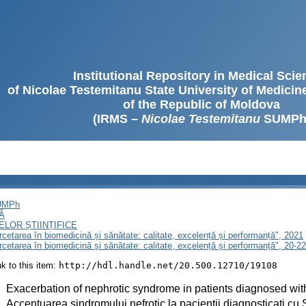
Institutional Repository in Medical Sci
of Nicolae Testemitanu State University of Medici
of the Republic of Moldova
(IRMS –
Nicolae Testemitanu
SUMPh
SUMPh
Ă
LOR ȘTIINȚIFICE
ercetarea în biomedicină și sănătate: calitate, excelență și performanță", 2021
ercetarea în biomedicină și sănătate: calitate, excelență și performanță", 20-
ink to this item:
http://hdl.handle.net/20.500.12710/19108
:
Exacerbation of nephrotic syndrome in patients diagnosed w
:
Accentuarea sindromului nefrotic la pacienții diagnosticați 