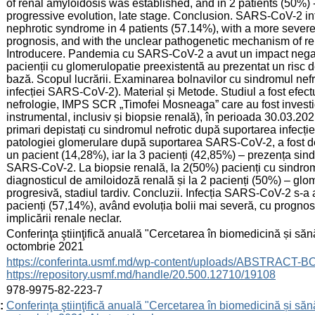
of renal amyloidosis was established, and in 2 patients (50%) 
progressive evolution, late stage. Conclusion. SARS-CoV-2 in
nephrotic syndrome in 4 patients (57.14%), with a more sever
prognosis, and with the unclear pathogenetic mechanism of re
Introducere. Pandemia cu SARS-CoV-2 a avut un impact negativ 
pacienții cu glomerulopatie preexistentă au prezentat un risc d
bază. Scopul lucrării. Examinarea bolnavilor cu sindromul nefr
infecției SARS-CoV-2). Material și Metode. Studiul a fost efectua
nefrologie, IMPS SCR „Timofei Mosneaga” care au fost investigaț
instrumental, inclusiv și biopsie renală), în perioada 30.03.2
primari depistați cu sindromul nefrotic după suportarea infec
patologiei glomerulare după suportarea SARS-CoV-2, a fost det
un pacient (14,28%), iar la 3 pacienți (42,85%) – prezența sind
SARS-CoV-2. La biopsie renală, la 2(50%) pacienți cu sindromu
diagnosticul de amiloidoză renală și la 2 pacienți (50%) – glo
progresivă, stadiul tardiv. Concluzii. Infecția SARS-CoV-2 s-a 
pacienți (57,14%), având evoluția bolii mai severă, cu prognos
implicării renale neclar.
:
Conferinţa ştiinţifică anuală "Cercetarea în biomedicină și sănă
octombrie 2021
:
https://conferinta.usmf.md/wp-content/uploads/ABSTRACT-
https://repository.usmf.md/handle/20.500.12710/19108
:
978-9975-82-223-7
:
Conferinţa ştiinţifică anuală "Cercetarea în biomedicină și sănă