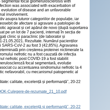
- segmental focal glomerulosclerosis with
fection was associated with exacerbation of
e evolution of disease and an unfavorable
nal involvement.
asupra tuturor categoriilor de populație, iar
eosebit de afectare și agravare a patologiei de
otic agravat și cel apărut de novo (după suportarea
t pe un lot de 7 pacienți, internați în secția de
i clinic și paraclinic (de laborator și
021-21.05.2021. Rezultate. Numărul pacienților
ției SARS-CoV-2 au fost 3 (42,85%). Agravarea
erminată prin creșterea proteinei nictimerale la
romului nefrotic nu a fost cauzată de infecția
l nefrotic post COVID-19 a fost stabilit
meruloscleroză focal segmentară, evoluție
asociat cu accentuarea sindromului nefrotic la 4
tic nefavorabil, cu mecanismul patogenetic al
tate: calitate, excelență și performanță", 20-22
BOOK-Culegere-de-rezumate_21_10.pdf
tate: calitate, excelență și performanță", 20-22