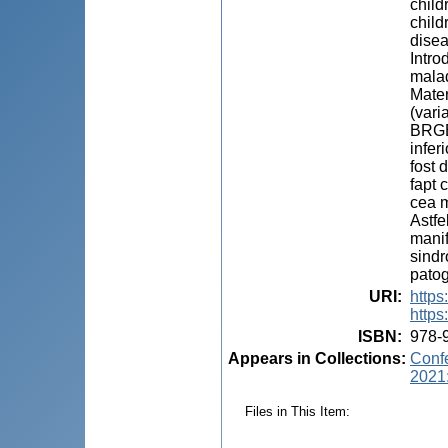
child
child
disea
Intro
malad
Mater
(vari
BRGE 
infer
fost 
fapt 
cea m
Astfe
manif
sindr
patog
URI
:
http
https
ISBN
:
978-
Appears in Collections:
Confe
2021:
Files in This Item: