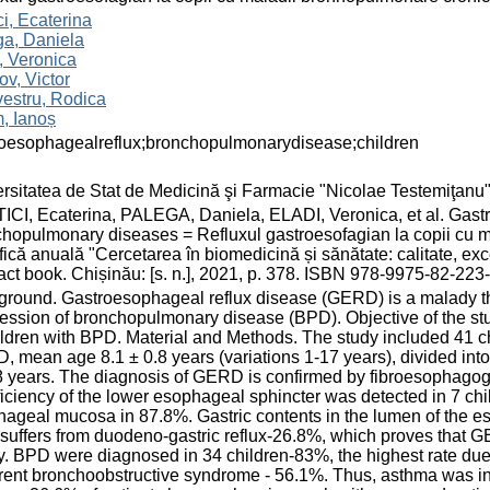
ci, Ecaterina
ga, Daniela
, Veronica
v, Victor
estru, Rodica
, Ianoș
roesophagealreflux;bronchopulmonarydisease;children
rsitatea de Stat de Medicină şi Farmacie "Nicolae Testemiţanu
CI, Ecaterina, PALEGA, Daniela, ELADI, Veronica, et al. Gastro
hopulmonary diseases = Refluxul gastroesofagian la copii cu m
ţifică anuală "Cercetarea în biomedicină și sănătate: calitate, e
act book. Chișinău: [s. n.], 2021, p. 378. ISBN 978-9975-82-223-
round. Gastroesophageal reflux disease (GERD) is a malady tha
ession of bronchopulmonary disease (BPD). Objective of the st
ildren with BPD. Material and Methods. The study included 41 
 mean age 8.1 ± 0.8 years (variations 1-17 years), divided into 
8 years. The diagnosis of GERD is confirmed by fibroesophag
ficiency of the lower esophageal sphincter was detected in 7 ch
ageal mucosa in 87.8%. Gastric contents in the lumen of the es
 suffers from duodeno-gastric reflux-26.8%, which proves that GE
ry. BPD were diagnosed in 34 children-83%, the highest rate d
rent bronchoobstructive syndrome - 56.1%. Thus, asthma was i