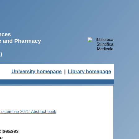
ences
ne and Pharmacy
)
University homepage
|
Library homepage
22 octombrie 2021: Abstract book
 diseases
ce