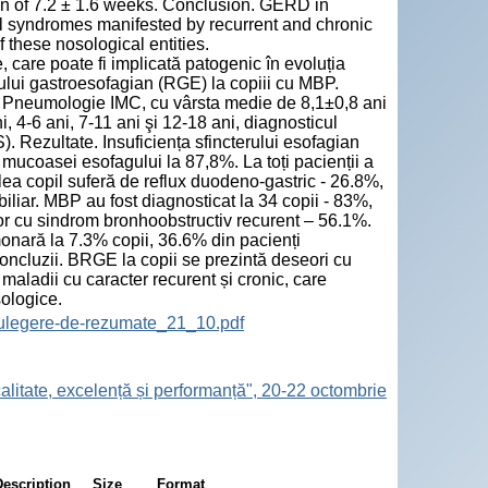
on of 7.2 ± 1.6 weeks. Conclusion. GERD in
al syndromes manifested by recurrent and chronic
 these nosological entities.
 care poate fi implicată patogenic în evoluția
ului gastroesofagian (RGE) la copiii cu MBP.
ca Pneumologie IMC, cu vârsta medie de 8,1±0,8 ani
ni, 4-6 ani, 7-11 ani şi 12-18 ani, diagnosticul
Rezultate. Insuficiența sfincterului esofagian
a mucoasei esofagului la 87,8%. La toți pacienții a
ulea copil suferă de reflux duodeno-gastric - 26.8%,
iliar. MBP au fost diagnosticat la 34 copii - 83%,
or cu sindrom bronhoobstructiv recurent – 56.1%.
monară la 7.3% copii, 36.6% din pacienți
ncluzii. BRGE la copii se prezintă deseori cu
aladii cu caracter recurent și cronic, care
sologice.
ulegere-de-rezumate_21_10.pdf
calitate, excelență și performanță", 20-22 octombrie
Description
Size
Format