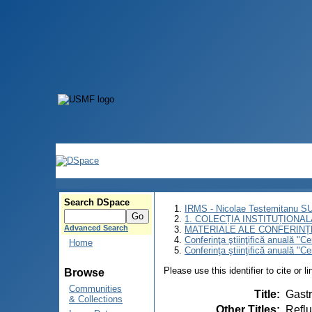
Search DSpace
IRMS - Nicolae Testemitanu 
1. COLECȚIA INSTITUȚIONAL
Advanced Search
MATERIALE ALE CONFERINȚE
Conferinţa ştiinţifică anuală "C
Home
Conferinţa ştiinţifică anuală "C
Please use this identifier to cite or l
Browse
Communities
Title
:
Gastr
& Collections
Other Titles
:
Reflu