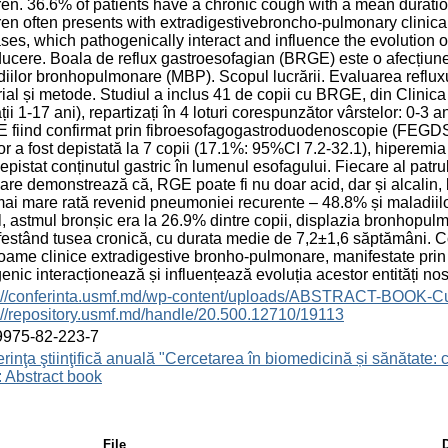
ren. 36.6% of patients have a chronic cough with a mean durati
ren often presents with extradigestivebroncho-pulmonary clinic
ses, which pathogenically interact and influence the evolution of
ducere. Boala de reflux gastroesofagian (BRGE) este o afecțiune,
iilor bronhopulmonare (MBP). Scopul lucrării. Evaluarea reflux
ial și metode. Studiul a inclus 41 de copii cu BRGE, din Clini
ații 1-17 ani), repartizați în 4 loturi corespunzător vârstelor: 0-3 a
fiind confirmat prin fibroesofagogastroduodenoscopie (FEGDS). 
ior a fost depistată la 7 copii (17.1%: 95%CI 7.2-32.1), hiperemi
depistat conținutul gastric în lumenul esofagului. Fiecare al patr
care demonstrează că, RGE poate fi nu doar acid, dar și alcalin, b
ai mare rată revenid pneumoniei recurente – 48.8% și maladiil
l, astmul bronșic era la 26.9% dintre copii, displazia bronhopul
estând tusea cronică, cu durata medie de 7,2±1,6 săptămâni. Co
oame clinice extradigestive bronho-pulmonare, manifestate prin m
enic interacționează și influențează evoluția acestor entități no
s://conferinta.usmf.md/wp-content/uploads/ABSTRACT-BOOK-C
://repository.usmf.md/handle/20.500.12710/19113
9975-82-223-7
rinţa ştiinţifică anuală "Cercetarea în biomedicină și sănătate: 
 Abstract book
File