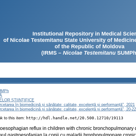
Institutional Repository in Medical Sci
of Nicolae Testemitanu State University of Medici
of the Republic of Moldova
(IRMS –
Nicolae Testemitanu
SUMPh
SUMPh
Ă
LOR ȘTIINȚIFICE
ercetarea în biomedicină și sănătate: calitate, excelență și performanță", 2021
ercetarea în biomedicină și sănătate: calitate, excelență și performanță", 20-
ink to this item:
http://hdl.handle.net/20.500.12710/19113
oesophagian reflux in children with chronic bronchopulmonary
xul gastroesofagian la copii cu maladii bronhopulmonare croni