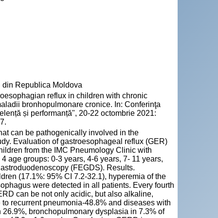
" din Republica Moldova
esophagian reflux in children with chronic
aladii bronhopulmonare cronice. In: Conferinţa
xcelență și performanță", 20-22 octombrie 2021:
7.
t can be pathogenically involved in the
udy. Evaluation of gastroesophageal reflux (GER)
children from the IMC Pneumology Clinic with
4 age groups: 0-3 years, 4-6 years, 7- 11 years,
ogastroduodenoscopy (FEGDS). Results.
ildren (17.1%: 95% CI 7.2-32.1), hyperemia of the
ophagus were detected in all patients. Every fourth
RD can be not only acidic, but also alkaline,
ue to recurrent pneumonia-48.8% and diseases with
n 26.9%, bronchopulmonary dysplasia in 7.3% of