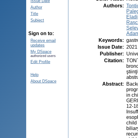
Issue Date
Authors
:
Tonti
Author
Pale
Title
Eladi
Subject
Rașco
Selev
Adam
Sign on to:
Keywords
:
gast
Receive email
updates
Issue Date
:
2021
My DSpace
Publisher
:
Unive
authorized users
Citation
:
TONTI
Edit Profile
bronc
ştiin
Help
abstr
About DSpace
Abstract
:
Backg
progr
in ch
GERD,
12-1
Insuf
esoph
child
bilia
recur