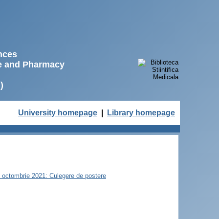
ences
ne and Pharmacy
)
University homepage
|
Library homepage
22 octombrie 2021: Culegere de postere