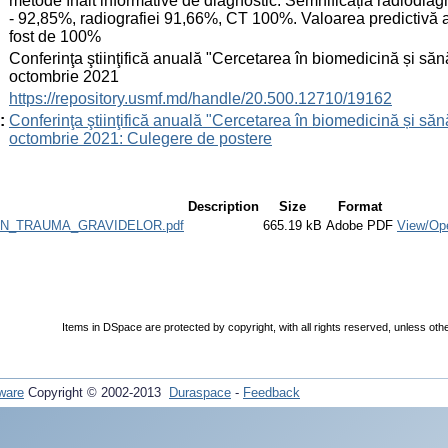
metode înalt informative de diagnostic. Semnificația radiodiagn
- 92,85%, radiografiei 91,66%, CT 100%. Valoarea predictivă a 
fost de 100%
:
Conferinţa ştiinţifică anuală "Cercetarea în biomedicină și sănă
octombrie 2021
:
https://repository.usmf.md/handle/20.500.12710/19162
:
Conferinţa ştiinţifică anuală "Cercetarea în biomedicină și sănă
octombrie 2021: Culegere de postere
Description
Size
Format
IN_TRAUMA_GRAVIDELOR.pdf
665.19 kB
Adobe PDF
View/Op
Items in DSpace are protected by copyright, with all rights reserved, unless oth
ware
Copyright © 2002-2013
Duraspace
-
Feedback