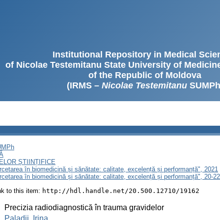
Institutional Repository in Medical Sci
of Nicolae Testemitanu State University of Medici
of the Republic of Moldova
(IRMS –
Nicolae Testemitanu
SUMPh
SUMPh
Ă
LOR ȘTIINȚIFICE
ercetarea în biomedicină și sănătate: calitate, excelență și performanță", 2021
Cercetarea în biomedicină și sănătate: calitate, excelență și performanță", 20-
ink to this item:
http://hdl.handle.net/20.500.12710/19162
:
Precizia radiodiagnostică în trauma gravidelor
:
Paladii, Irina