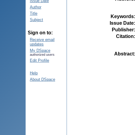
Issue Date
Author
Title
Keywords
Subject
Issue Date
Publisher
Sign on to:
Citation
Receive email
updates
My DSpace
Abstract
authorized users
Edit Profile
Help
About DSpace