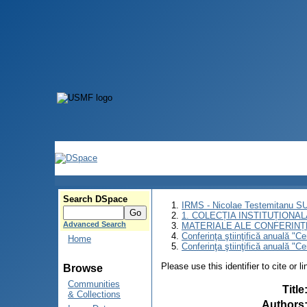
Search DSpace
IRMS - Nicolae Testemitanu 
1. COLECȚIA INSTITUȚIONAL
Advanced Search
MATERIALE ALE CONFERINȚE
Conferinţa ştiinţifică anuală "C
Home
Conferinţa ştiinţifică anuală "
Please use this identifier to cite or l
Browse
Communities
Title
& Collections
Authors