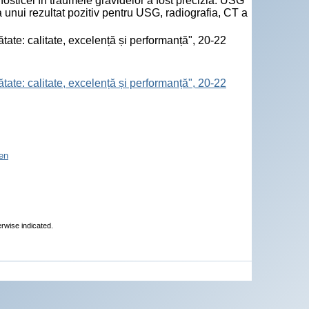
osticei în traumele gravidelor a fost precizia: USG
unui rezultat pozitiv pentru USG, radiografia, CT a
tate: calitate, excelență și performanță", 20-22
tate: calitate, excelență și performanță", 20-22
en
erwise indicated.