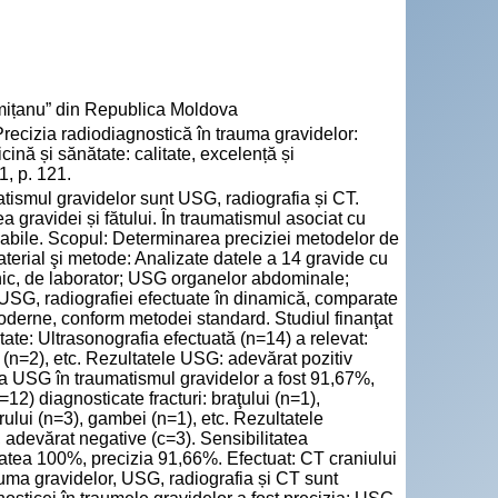
emițanu” din Republica Moldova
cizia radiodiagnostică în trauma gravidelor:
cină și sănătate: calitate, excelență și
, p. 121.
tismul gravidelor sunt USG, radiografia și CT.
ravidei și fătului. În traumatismul asociat cu
nsabile. Scopul: Determinarea preciziei metodelor de
terial şi metode: Analizate datele a 14 gravide cu
nic, de laborator; USG organelor abdominale;
e USG, radiografiei efectuate în dinamică, comparate
moderne, conform metodei standard. Studiul finanţat
e: Ultrasonografia efectuată (n=14) a relevat:
e (n=2), etc. Rezultatele USG: adevărat pozitiv
tea USG în traumatismul gravidelor a fost 91,67%,
2) diagnosticate fracturi: braţului (n=1),
urului (n=3), gambei (n=1), etc. Rezultatele
), adevărat negative (c=3). Sensibilitatea
itatea 100%, precizia 91,66%. Efectuat: CT craniului
auma gravidelor, USG, radiografia și CT sunt