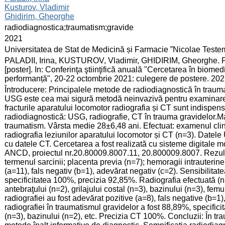
Kusturov, Vladimir
Ghidirim, Gheorghe
:
radiodiagnostica;traumatism;gravide
:
2021
:
Universitatea de Stat de Medicină și Farmacie ”Nicolae Test
:
PALADII, Irina, KUSTUROV, Vladimir, GHIDIRIM, Gheorghe. Pre
[poster]. In: Conferinţa ştiinţifică anuală "Cercetarea în biomedi
performanță", 20-22 octombrie 2021: culegere de postere. 2021
:
Întroducere: Principalele metode de radiodiagnostică în trauma
USG este cea mai sigură metodă neinvazivă pentru examinarea g
fracturile aparatului locomotor radiografia și CT sunt indispe
radiodiagnostică: USG, radiografie, CT în trauma gravidelor.Ma
traumatism. Vârsta medie 28±6,48 ani. Efectuat: examenul cli
radiografia leziunilor aparatului locomotor și CT (n=3). Datel
cu datele CT. Cercetarea a fost realizată cu sisteme digitale 
ANCD, proiectul nr.20.80009.8007.11, 20.800009.8007. Rezultat
termenul sarcinii; placenta previa (n=7); hemoragii intrauterin
(a=11), fals negativ (b=1), adevărat negativ (c=2). Sensibilita
specificitatea 100%, precizia 92,85%. Radiografia efectuată (n=1
antebraţului (n=2), grilajului costal (n=3), bazinului (n=3), fem
radiografiei au fost adevărat pozitive (a=8), fals negative (b=1
radiografiei în traumatismul gravidelor a fost 88,89%, specific
(n=3), bazinului (n=2), etc. Precizia CT 100%. Concluzii: În tr