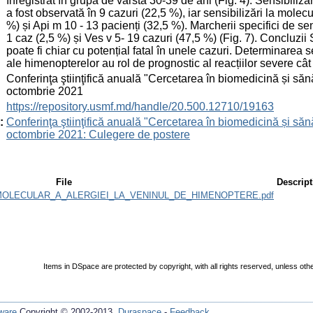
înregistrat în grupa de vârstă 30-39 de ani (Fig. 4). Sensibiliza
a fost observată în 9 cazuri (22,5 %), iar sensibilizări la molec
%) și Api m 10 - 13 pacienți (32,5 %). Marcherii specifici de sen
1 caz (2,5 %) și Ves v 5- 19 cazuri (47,5 %) (Fig. 7). Concluzii
poate fi chiar cu potențial fatal în unele cazuri. Determinarea
ale himenopterelor au rol de prognostic al reacțiilor severe cât
:
Conferinţa ştiinţifică anuală "Cercetarea în biomedicină și sănă
octombrie 2021
:
https://repository.usmf.md/handle/20.500.12710/19163
:
Conferinţa ştiinţifică anuală "Cercetarea în biomedicină și sănă
octombrie 2021: Culegere de postere
File
Descript
OLECULAR_A_ALERGIEI_LA_VENINUL_DE_HIMENOPTERE.pdf
Items in DSpace are protected by copyright, with all rights reserved, unless oth
ware
Copyright © 2002-2013
Duraspace
-
Feedback