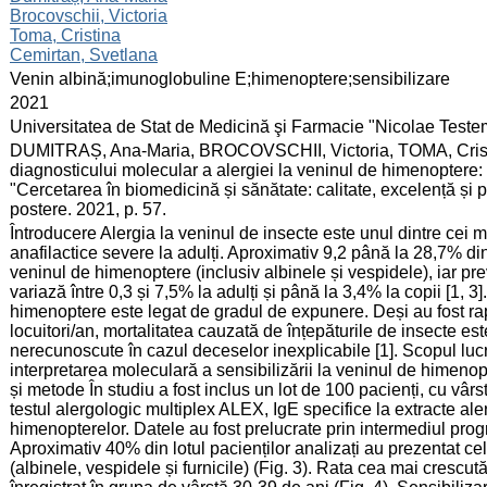
Brocovschii, Victoria
Toma, Cristina
Cemirtan, Svetlana
:
Venin albină;imunoglobuline E;himenoptere;sensibilizare
:
2021
:
Universitatea de Stat de Medicină şi Farmacie "Nicolae Test
:
DUMITRAȘ, Ana-Maria, BROCOVSCHII, Victoria, TOMA, Crist
diagnosticului molecular a alergiei la veninul de himenoptere: [p
"Cercetarea în biomedicină și sănătate: calitate, excelență și
postere. 2021, p. 57.
:
Întroducere Alergia la veninul de insecte este unul dintre cei mai
anafilactice severe la adulți. Aproximativ 9,2 până la 28,7% din
veninul de himenoptere (inclusiv albinele și vespidele), iar prev
variază între 0,3 și 7,5% la adulți și până la 3,4% la copii [1, 3
himenoptere este legat de gradul de expunere. Deși au fost r
locuitori/an, mortalitatea cauzată de înțepăturile de insecte es
nerecunoscute în cazul deceselor inexplicabile [1]. Scopul lucr
interpretarea moleculară a sensibilizării la veninul de himeno
și metode În studiu a fost inclus un lot de 100 pacienți, cu vârs
testul alergologic multiplex ALEX, IgE specifice la extracte 
himenopterelor. Datele au fost prelucrate prin intermediul pro
Aproximativ 40% din lotul pacienților analizați au prezentat ce
(albinele, vespidele și furnicile) (Fig. 3). Rata cea mai crescu