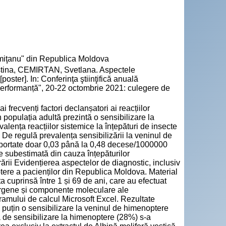
emiţanu" din Republica Moldova
ina, CEMIRTAN, Svetlana. Aspectele
oster]. In: Conferinţa ştiinţifică anuală
 performanță", 20-22 octombrie 2021: culegere de
 frecvenți factori declanșatori ai reacțiilor
 populația adultă prezintă o sensibilizare la
alența reacțiilor sistemice la înțepături de insecte
]. De regulă prevalența sensibilizării la veninul de
aportate doar 0,03 până la 0,48 decese/1000000
te subestimată din cauza înțepăturilor
ării Evidențierea aspectelor de diagnostic, inclusiv
ptere a pacienților din Republica Moldova. Material
ta cuprinsă între 1 și 69 de ani, care au efectuat
alergene și componente moleculare ale
gramului de calcul Microsoft Excel. Rezultate
l puțin o sensibilizare la veninul de himenoptere
tă de sensibilizare la himenoptere (28%) s-a