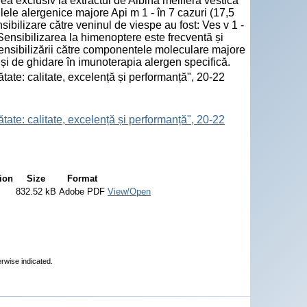
rea exclusiv la extractul de Albină meliferă vestică
ulele alergenice majore Api m 1 - în 7 cazuri (17,5
sibilizare către veninul de viespe au fost: Ves v 1 -
 Sensibilizarea la himenoptere este frecventă și
 sensibilizării către componentele moleculare majore
 și de ghidare în imunoterapia alergen specifică.
tate: calitate, excelență și performanță", 20-22
tate: calitate, excelență și performanță", 20-22
ion
Size
Format
832.52 kB
Adobe PDF
View/Open
erwise indicated.