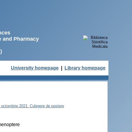
ences
ne and Pharmacy
)
University homepage
|
Library homepage
22 octombrie 2021: Culegere de postere
imenoptere