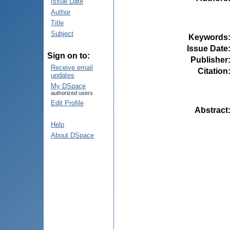
Issue Date
Author
Title
Subject
Keywords
Issue Date
Sign on to:
Publisher
Receive email
Citation
updates
My DSpace
authorized users
Edit Profile
Abstract
Help
About DSpace