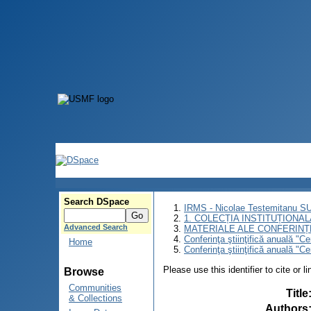
Search DSpace
IRMS - Nicolae Testemitanu 
1. COLECȚIA INSTITUȚIONAL
Advanced Search
MATERIALE ALE CONFERINȚE
Conferinţa ştiinţifică anuală "C
Home
Conferinţa ştiinţifică anuală "
Please use this identifier to cite or l
Browse
Communities
Title
& Collections
Authors