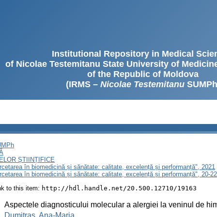
Institutional Repository in Medical Sci
of Nicolae Testemitanu State University of Medici
of the Republic of Moldova
(IRMS –
Nicolae Testemitanu
SUMPh
SUMPh
Ă
LOR ȘTIINȚIFICE
ercetarea în biomedicină și sănătate: calitate, excelență și performanță", 2021
Cercetarea în biomedicină și sănătate: calitate, excelență și performanță", 20-
ink to this item:
http://hdl.handle.net/20.500.12710/19163
:
Aspectele diagnosticului molecular a alergiei la veninul de h
:
Dumitraș, Ana-Maria