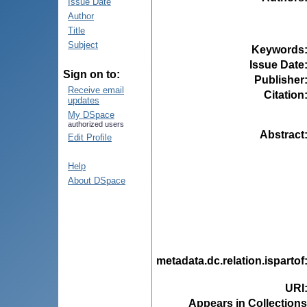
Issue Date
Author
Title
Subject
Keywords
Issue Date
Sign on to:
Publisher
Receive email
Citation
updates
My DSpace
authorized users
Abstract
Edit Profile
Help
About DSpace
metadata.dc.relation.ispartof
URI
Appears in Collections