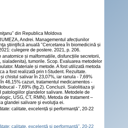
emiţanu" din Republica Moldova
UMEZA, Andrei. Managementul afecțiunilor
inţa ştiinţifică anuală "Cercetarea în biomedicină și
 2021: culegere de postere. 2021, p. 206.
 anatomice și malformațiile, disfuncțiile secretorii,
ita, sialadenita), tumorile. Scop. Evaluarea metodelor
bulator. Materiale și metode. A fost utilizată metoda
ca a fost realizată prin t-Student. Rezultate.
și chistul salivar în 23,07%, iar ranula - 7,69%
tă în 46,15% cazuri, tratamentul medicamentos -
obucal - 7,69% (fig.2). Concluzii. Sialolitiaza şi
l patologiilor glandelor salivare. Metodele de
diologic, USG, CT, RMN). Metoda de tratament –
 glandei salivare şi evoluţia ei.
tate: calitate, excelență și performanță", 20-22
tate: calitate, excelență și performanță", 20-22