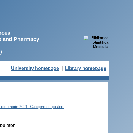
ences
ne and Pharmacy
)
University homepage
|
Library homepage
22 octombrie 2021: Culegere de postere
bulator