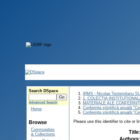
Search DSpace
IRMS - Nicolae Testemitanu 
1. COLECȚIA INSTITUȚIONAL
Advanced Search
MATERIALE ALE CONFERINȚE
Conferinţa ştiinţifică anuală "C
Home
Conferinţa ştiinţifică anuală "
Please use this identifier to cite or l
Browse
Communities
Title
& Collections
Authors