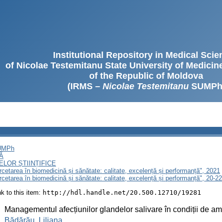
Institutional Repository in Medical Sci
of Nicolae Testemitanu State University of Medici
of the Republic of Moldova
(IRMS –
Nicolae Testemitanu
SUMPh
SUMPh
Ă
LOR ȘTIINȚIFICE
ercetarea în biomedicină și sănătate: calitate, excelență și performanță", 2021
Cercetarea în biomedicină și sănătate: calitate, excelență și performanță", 20-
ink to this item:
http://hdl.handle.net/20.500.12710/19281
:
Managementul afecțiunilor glandelor salivare în condiții de am
:
Bădărău, Liliana