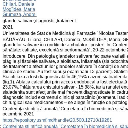
Chilari, Daniela
Mogîldea, Maria
Grumeza, Andrei
:
glande salivare;diagnostic;tratament
:
2021
:
Universitatea de Stat de Medicină şi Farmacie "Nicolae Test
:
BĂDĂRĂU, Liliana, CHILARI, Daniela, MOGÎLDEA, Maria, GR
glandelor salivare în condiții de ambulator: [poster]. In: Confer
sănătate: calitate, excelență și performanță", 20-22 octombrie
:
Introducere. Din patologia glandelor salivare fac parte variațiile
plăgile și fistulele salivare, sialolitiaza, inflamația (sialodoch
de tratament a afecțiunilor glandelor salivare în condiții de am
clinică de studiu. Au fost supuși examinării 13 pacienți. Statisti
Sialolitiaza a fost diagnosticată în 46,15% cazuri, sialoadenita 
(fig.1). Ablația calculului prin acces endobucal a fost efectua
23,07%, înlăturarea chistului salivar - 15,38%, iar a ranulei end
sialadenita sunt afecţiunile mai frecvent diagnosticate în cadru
diagnostic includ examenul clinic şi paraclinic (examenul ra
chirurgical sau medicamentos – se alege în funcţie de patologia
:
Conferinţa ştiinţifică anuală "Cercetarea în biomedicină și sănă
octombrie 2021
:
https://repository.usmf.md/handle/20.500.12710/19281
:
Conferinţa ştiinţifică anuală "Cercetarea în biomedicină și sănă