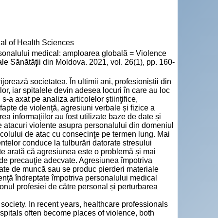
nal of Health Sciences
nalului medical: amploarea globală = Violence
ale Sănătăţii din Moldova. 2021, vol. 26(1), pp. 160-
rează societatea. În ultimii ani, profesioniștii din
or, iar spitalele devin adesea locuri în care au loc
s-a axat pe analiza articolelor știinţifice,
fapte de violenţă, agresiuni verbale și fizice a
ea informaţiilor au fost utilizate baze de date și
 atacuri violente asupra personalului din domeniul
ricolului de atac cu consecinţe pe termen lung. Mai
entelor conduce la tulburări datorate stresului
tate arată că agresiunea este o problemă și mai
i de precauţie adecvate. Agresiunea împotriva
itate de muncă sau se produc pierderi materiale
olenţă îndreptate împotriva personalului medical
donul profesiei de către personal și perturbarea
society. In recent years, healthcare professionals
spitals often become places of violence, both