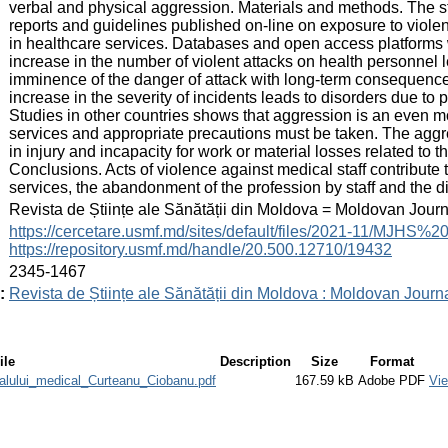
verbal and physical aggression. Materials and methods. The stu
reports and guidelines published on-line on exposure to violen
in healthcare services. Databases and open access platforms w
increase in the number of violent attacks on health personnel lea
imminence of the danger of attack with long-term consequenc
increase in the severity of incidents leads to disorders due to
Studies in other countries shows that aggression is an even 
services and appropriate precautions must be taken. The aggre
in injury and incapacity for work or material losses related to
Conclusions. Acts of violence against medical staff contribute 
services, the abandonment of the profession by staff and the d
:
Revista de Științe ale Sănătății din Moldova = Moldovan Jour
:
https://cercetare.usmf.md/sites/default/files/2021-11/MJHS
https://repository.usmf.md/handle/20.500.12710/19432
:
2345-1467
:
Revista de Științe ale Sănătății din Moldova : Moldovan Journa
ile
Description
Size
Format
alului_medical_Curteanu_Ciobanu.pdf
167.59 kB
Adobe PDF
Vi