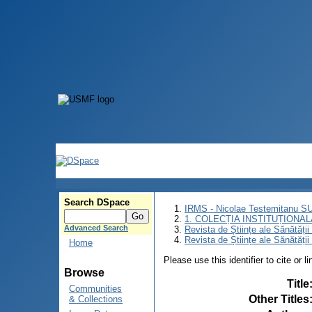
Search DSpace
IRMS - Nicolae Testemitanu 
1. COLECȚIA INSTITUȚIONAL
Advanced Search
Revista de Științe ale Sănătăți
Revista de Științe ale Sănătăți
Home
Please use this identifier to cite or l
Browse
Title
Communities
Other Titles
& Collections