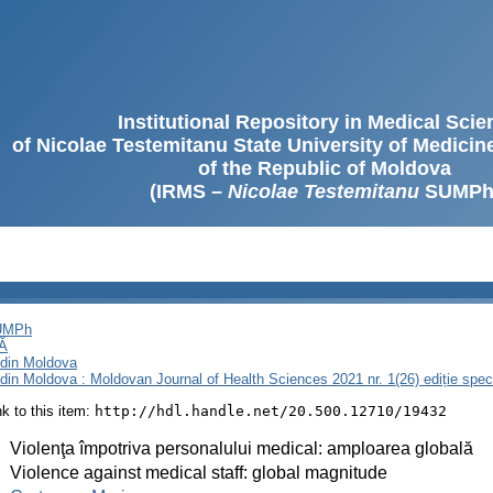
Institutional Repository in Medical Sci
of Nicolae Testemitanu State University of Medici
of the Republic of Moldova
(IRMS –
Nicolae Testemitanu
SUMPh
SUMPh
Ă
i din Moldova
i din Moldova : Moldovan Journal of Health Sciences 2021 nr. 1(26) ediție spec
ink to this item:
http://hdl.handle.net/20.500.12710/19432
:
Violenţa împotriva personalului medical: amploarea globală
:
Violence against medical staff: global magnitude