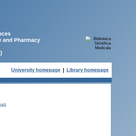
ences
ne and Pharmacy
)
University homepage
|
Library homepage
ială