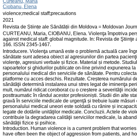
:
Curteanu, Maria
Ciobanu, Elena
:
violence;medical staff;precautions
:
2021
:
Revista de Științe ale Sănătății din Moldova = Moldovan Jour
:
CURTEANU, Maria, CIOBANU, Elena. Violenţa împotriva perso
against medical staff: global magnitude. In: Revista de Ştiinţe 
166. ISSN 2345-1467.
:
Introducere. Violenţa umană este o problemă actuală care îngrijo
sănătate sunt adesea obiect al agresiunilor din partea pacienţil
violenţe, agresiuni verbale și fizice. Material și metode. Studiul 
rapoartelor și ghidurilor publicate on-line privind expunerea la 
personalului medical din serviciile de sănătate. Pentru colectar
platforme cu acces deschis. Rezultate. Creșterea numărului de
sănătăţii determină instalarea unui stres legat de iminenţa pe
mult, numărul ridicat coroborat cu o creștere a severităţii incid
posttraumatic în rândul acestor profesioniști. Studii din alte s
gravă în serviciile medicale de urgenţă și trebuie luate măsur
personalului medical uneori este soldată cu rănire și incapac
legate de dotările unităţilor medicale. Concluzii. Actele de vi
contribuie la degradarea calităţii serviciilor medicale, la aban
sănătăţii fizice și psihice.
Introduction. Human violence is a current problem that worries 
have often been the object of aggression from patients, and ho