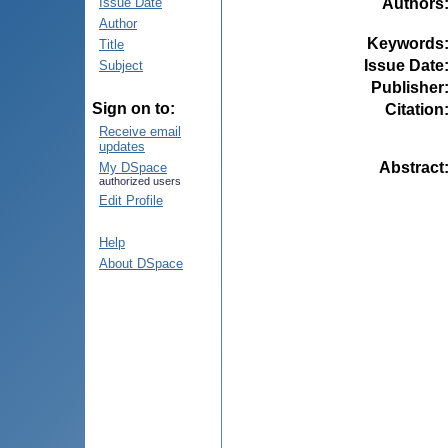
Authors
Issue Date
Author
Keywords
Title
Issue Date
Subject
Publisher
Sign on to:
Citation
Receive email
updates
Abstract
My DSpace
authorized users
Edit Profile
Help
About DSpace