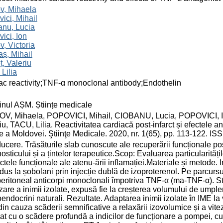
v, Mihaela
ici, Mihail
anu, Lucia
ici, Ion
v, Victoria
aș, Mihail
, Valeriu
 Lilia
ac reactivity;TNF-α monoclonal antibody;Endothelin
inul AȘM. Științe medicale
OV, Mihaela, POPOVICI, Mihail, CIOBANU, Lucia, POPOVICI, I
iu, TACU, Lilia. Reactivitatea cardiacă post-infarct și efectele 
ţe a Moldovei. Ştiinţe Medicale. 2020, nr. 1(65), pp. 113-122. I
ducere. Trăsăturile slab cunoscute ale recuperării funcționale pos
osticului și a țintelor terapeutice.Scop: Evaluarea particularitățilo
ectele funcționale ale atenu-ării inflamației.Materiale și metode. 
dus la șobolani prin injecție dublă de izoproterenol. Pe parcursul 
peritoneal anticorpi monoclonali împotriva TNF-α (ma-TNF-α). Sta
zare a inimii izolate, expusă fie la creșterea volumului de umplere
endocrini naturali. Rezultate. Adaptarea inimii izolate în IME la 
din cauza scăderii semnificative a relaxării izovolumice și a vit
at cu o scădere profundă a indicilor de funcționare a pompei, cum 