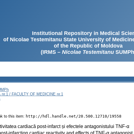
Institutional Repository in Medical Sci
of Nicolae Testemitanu State University of Medici
of the Republic of Moldova
(IRMS –
Nicolae Testemitanu
SUMPh
SUMPh
nr.1 / FACULTY OF MEDICINE nr.1
ă
ink to this item:
http://hdl.handle.net/20.500.12710/19558
ivitatea cardiacă post-infarct și efectele antagonistului TNF-α
ost-infarction cardiac reactivity and effects of TNF-α antagonist