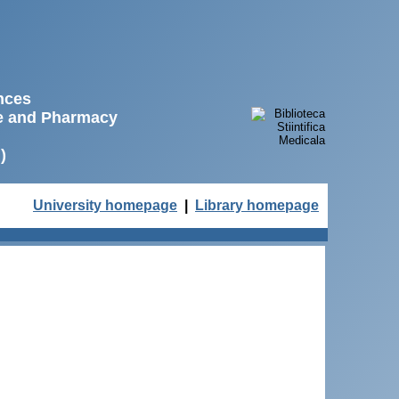
ences
ne and Pharmacy
)
University homepage
|
Library homepage