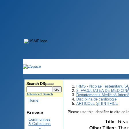
Search DSpace
IRMS - Nicolae Testemitanu 
2. FACULTATEA DE MEDICINĂ 
Advanced Search
Departamentul Medicină Intern
Disciplina de cardiologie
Home
ARTICOLE ȘTIINȚIFICE
Please use this identifier to cite or l
Browse
Communities
Title
:
React
& Collections
Other Titles
:
The p