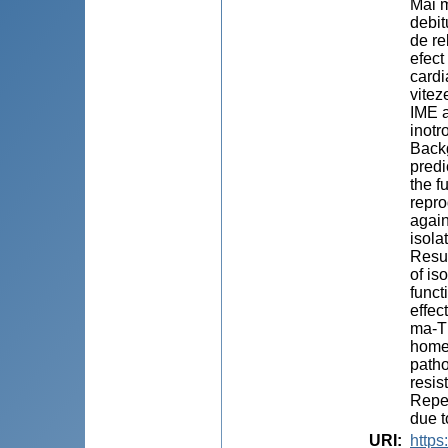
Mai m
debit
de re
efect
cardi
vitez
IME a
inotr
Backg
predi
the f
repro
again
isola
Resul
of is
funct
effec
ma-TN
homeo
patho
resis
Repet
due t
URI
:
https