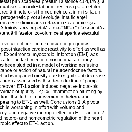
estat prin scăderea presiunii sistolice cu 4,1% și a
uat și s-a manifestat prin creșterea parametrilor
reglării hetero- și homeometrice a inimii și la un
patogenetic pivot al evoluției insuficienței
tența este diminuarea relaxării izovolumice și a
 2. Administrarea repetată a ma-TNF-α în faza acută a
tenuării fazelor izovolumice și apariția efectului
ecovery confines the disclosure of prognosis
ost-infarction cardiac reactivity to effort as well as
ds. Experimental myocardial infarction (EMI) was
s after the last injection monoclonal antibody
s been studied in a model of working perfusing
stance or action of natural neuroendocrine factors.
ffort is impaired mostly due to significant decrease
has been associated with a deep decline of pump
Moreover, ET-1 action induced negative inotro-pic
cardiac output by 12,5%. Inflammation blunting by
ion, that led to improvement of hetero- and
ppearing to ET-1 as well. Conclusions:1. A pivotal
ch is worsening in effort with volume and
ity, and negative inotropic effect on ET-1 action. 2.
 hetero- and homeometric regulation of the heart
opic effect to ET-1 action.