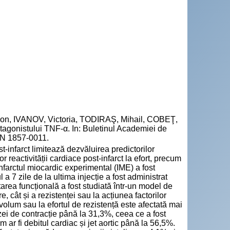
on, IVANOV, Victoria, TODIRAŞ, Mihail, COBEŢ,
antagonistului TNF-α. In: Buletinul Academiei de
SSN 1857-0011.
t-infarct limitează dezvăluirea predictorilor
r reactivității cardiace post-infarct la efort, precum
Infarctul miocardic experimental (IME) a fost
a 7 zile de la ultima injecție a fost administrat
rea funcțională a fost studiată într-un model de
, cât și a rezistenței sau la acțiunea factorilor
volum sau la efortul de rezistență este afectată mai
ezei de contracție până la 31,3%, ceea ce a fost
ar fi debitul cardiac și jet aortic până la 56,5%.