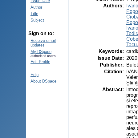
Issue Date
Authors
:
Ivano
Author
Popov
Title
Ciob
Subject
Popov
Ivano
Todir
Sign on to:
Cobeț
Receive email
Tacu,
updates
Keywords
:
cardi
My DSpace
authorized users
Issue Date
:
2020
Edit Profile
Publisher
:
Bulet
Citation
:
IVAN
Help
Valer
About DSpace
Ştiin
Abstract
:
Intro
progn
și ef
repro
intra
perfu
neuro
ales 
asoci