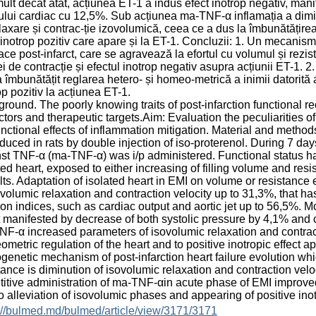
ult decât atât, acțiunea ET-1 a indus efect inotrop negativ, manif
ului cardiac cu 12,5%. Sub acțiunea ma-TNF-α inflamația a dimin
laxare și contrac-ție izovolumică, ceea ce a dus la îmbunătățirea 
 inotrop pozitiv care apare și la ET-1. Concluzii: 1. Un mecanism 
ace post-infarct, care se agravează la efortul cu volumul și rezis
ei de contracție și efectul inotrop negativ asupra acțiunii ET-1.
 îmbunătățit reglarea hetero- și homeo-metrică a inimii datorită a
op pozitiv la acțiunea ET-1.
round. The poorly knowing traits of post-infarction functional r
ctors and therapeutic targets.Aim: Evaluation the peculiarities of p
unctional effects of inflammation mitigation. Material and metho
duced in rats by double injection of iso-proterenol. During 7 day
st TNF-α (ma-TNF-α) was i/p administered. Functional status ha
ted heart, exposed to either increasing of filling volume and resi
ts. Adaptation of isolated heart in EMI on volume or resistance e
ovolumic relaxation and contraction velocity up to 31,3%, that 
ion indices, such as cardiac output and aortic jet up to 56,5%. 
t manifested by decrease of both systolic pressure by 4,1% and 
F-α increased parameters of isovolumic relaxation and contract
metric regulation of the heart and to positive inotropic effect a
genetic mechanism of post-infarction heart failure evolution whi
tance is diminution of isovolumic relaxation and contraction veloc
itive administration of ma-TNF-αin acute phase of EMI improved
o alleviation of isovolumic phases and appearing of positive inotr
://bulmed.md/bulmed/article/view/3171/3171