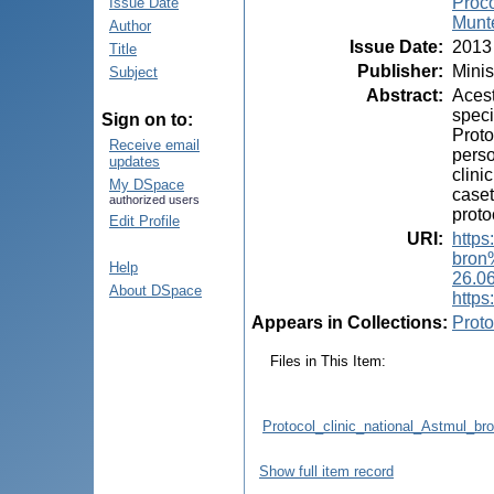
Proco
Issue Date
Munt
Author
Issue Date
:
2013
Title
Publisher
:
Minis
Subject
Abstract
:
Acest
speci
Sign on to:
Proto
Receive email
perso
updates
clini
My DSpace
caset
authorized users
proto
Edit Profile
URI
:
http
bron
Help
26.06
About DSpace
https
Appears in Collections:
Proto
Files in This Item:
Protocol_clinic_national_Astmul_br
Show full item record