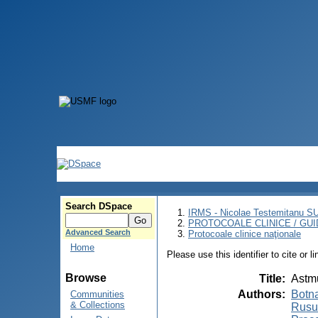
Search DSpace
IRMS - Nicolae Testemitanu 
PROTOCOALE CLINICE / GUI
Advanced Search
Protocoale clinice naţionale
Home
Please use this identifier to cite or l
Browse
Title
:
Astmu
Authors
:
Botna
Communities
& Collections
Rusu