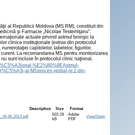
tăţii al Republicii Moldova (MS RM), constituit din
 Medicină şi Farmacie „Nicolae Testemiţanu”.
nternaţionale actuale privind astmul bronşic la
r clinice instituţionale (extras din protocolul
 numerotaţiei capitolelor, tabelelor, figurilor,
n anul curent. La recomandarea MS pentru monitorizarea
 nu sunt incluse în protocolul clinic naţional.
ic-na%C5%A3ional-%E2%80%9EAstmul-
%C5%A3i-al-MSproces-verbal-nr.2-din-
Description
Size
Format
503.29
Adobe
n_26.06.2013.pdf
View/Open
kB
PDF