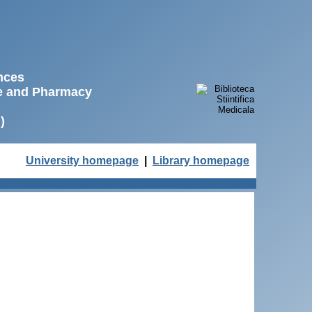
ences
ne and Pharmacy
)
University homepage
|
Library homepage