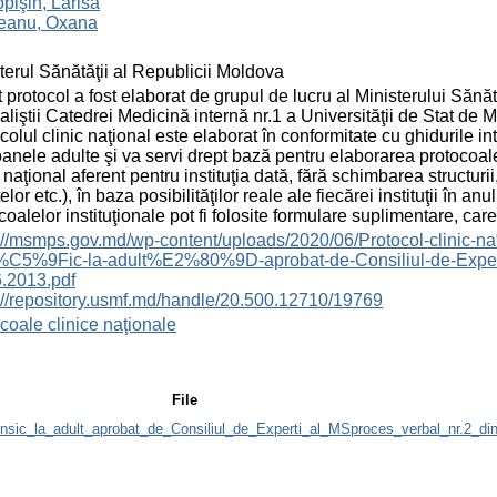
pişin, Larisa
eanu, Oxana
terul Sănătăţii al Republicii Moldova
 protocol a fost elaborat de grupul de lucru al Ministerului Sănă
aliştii Catedrei Medicină internă nr.1 a Universităţii de Stat de
colul clinic naţional este elaborat în conformitate cu ghidurile i
anele adulte şi va servi drept bază pentru elaborarea protocoalelo
c naţional aferent pentru instituţia dată, fără schimbarea structurii,
elor etc.), în baza posibilităţilor reale ale fiecărei instituţii î
coalelor instituţionale pot fi folosite formulare suplimentare, care
s://msmps.gov.md/wp-content/uploads/2020/06/Protocol-clin
%C5%9Fic-la-adult%E2%80%9D-aprobat-de-Consiliul-de-Exper
.2013.pdf
://repository.usmf.md/handle/20.500.12710/19769
coale clinice naţionale
File
onsic_la_adult_aprobat_de_Consiliul_de_Experti_al_MSproces_verbal_nr.2_di