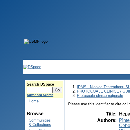
Search DSpace
IRMS - Nicolae Testemitanu 
PROTOCOALE CLINICE / GUI
Advanced Search
Protocoale clinice naţionale
Home
Please use this identifier to cite or l
Browse
Title
:
Hepat
Authors
:
Pînte
Communities
& Collections
Cebot