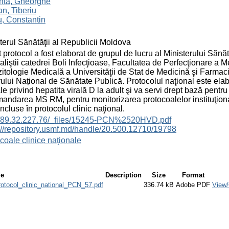
intă, Gheorghe
n, Tiberiu
, Constantin
terul Sănătăţii al Republicii Moldova
 protocol a fost elaborat de grupul de lucru al Ministerului Sănă
aliştii catedrei Boli Infecţioase, Facultatea de Perfecţionare a Med
itologie Medicală a Universităţii de Stat de Medicină şi Farmac
ului Național de Sănătate Publică. Protocolul naţional este elabo
le privind hepatita virală D la adult şi va servi drept bază pentru
andarea MS RM, pentru monitorizarea protocoalelor instituţional
incluse în protocolul clinic naţional.
://89.32.227.76/_files/15245-PCN%2520HVD.pdf
://repository.usmf.md/handle/20.500.12710/19798
coale clinice naţionale
le
Description
Size
Format
rotocol_clinic_national_PCN_57.pdf
336.74 kB
Adobe PDF
View