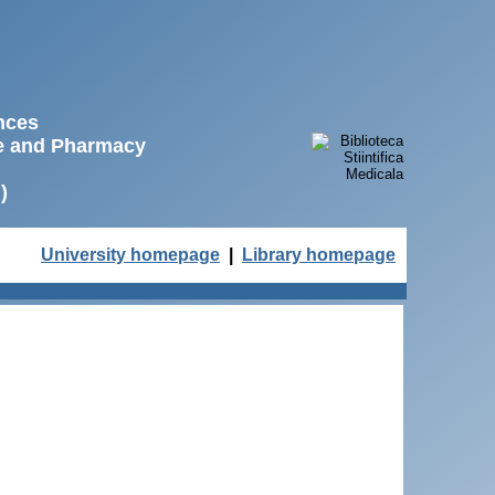
ences
ne and Pharmacy
)
University homepage
|
Library homepage