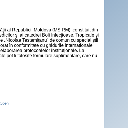
tăţii al Republicii Moldova (MS RM), constituit din
icilor şi ai catedrei Boli Infecţioase, Tropicale şi
ie „Nicolae Testemiţanu" de comun cu specialiștii
rat în conformitate cu ghidurile internaţionale
 elaborarea protocoalelor instituţionale. La
e pot fi folosite formulare suplimentare, care nu
/Open