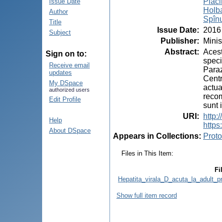
Plăc
Issue Date
Holba
Author
Spînu
Title
Issue Date
:
2016
Subject
Publisher
:
Minis
Abstract
:
Acest
Sign on to:
speci
Receive email
Paraz
updates
Centr
My DSpace
actua
authorized users
recom
Edit Profile
sunt 
URI
:
http
Help
https
About DSpace
Appears in Collections:
Proto
Files in This Item:
Fi
Hepatita_virala_D_acuta_la_adult_p
Show full item record