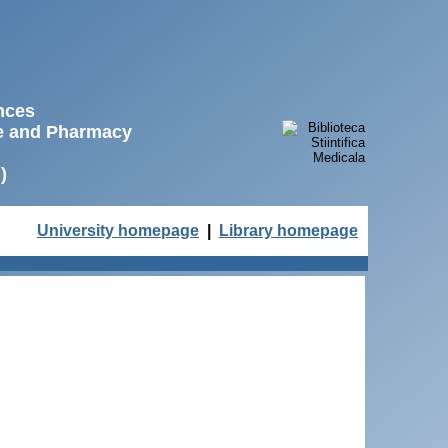
ences
ne and Pharmacy
)
University homepage
|
Library homepage