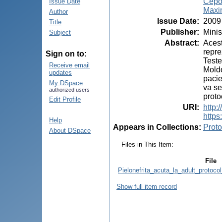
Cepo
Issue Date
Maxi
Author
Issue Date
:
2009
Title
Publisher
:
Minis
Subject
Abstract
:
Acest
repre
Sign on to:
Teste
Receive email
Moldo
updates
pacie
My DSpace
va se
authorized users
proto
Edit Profile
URI
:
http:
https
Help
Appears in Collections:
Proto
About DSpace
Files in This Item:
File
Pielonefrita_acuta_la_adult_protoco
Show full item record