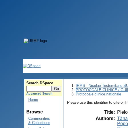
Search DSpace
IRMS - Nicolae Testemitanu 
PROTOCOALE CLINICE / GUI
Advanced Search
Protocoale clinice naţionale
Home
Please use this identifier to cite or l
Browse
Title
:
Pielo
Authors
:
Tăna
Communities
& Collections
Popo