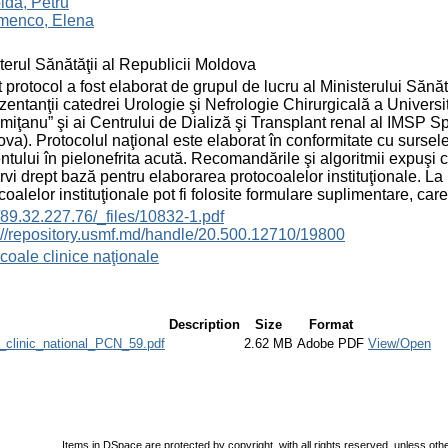
ida, Petru
menco, Elena
terul Sănătăţii al Republicii Moldova
 protocol a fost elaborat de grupul de lucru al Ministerului Sănă
zentanţii catedrei Urologie şi Nefrologie Chirurgicală a Universi
miţanu” şi ai Centrului de Dializă şi Transplant renal al IMSP S
va). Protocolul naţional este elaborat în conformitate cu sursele
ntului în pielonefrita acută. Recomandările şi algoritmii expuşi 
rvi drept bază pentru elaborarea protocoalelor instituţionale.
coalelor instituţionale pot fi folosite formulare suplimentare, care
//89.32.227.76/_files/10832-1.pdf
://repository.usmf.md/handle/20.500.12710/19800
coale clinice naţionale
Description
Size
Format
l_clinic_national_PCN_59.pdf
2.62 MB
Adobe PDF
View/Open
Items in DSpace are protected by copyright, with all rights reserved, unless oth