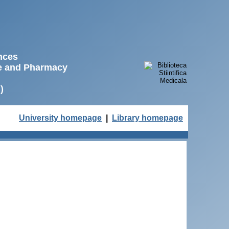
ences
ne and Pharmacy
)
University homepage
|
Library homepage