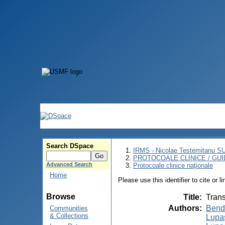
Search DSpace
IRMS - Nicolae Testemitanu 
PROTOCOALE CLINICE / GUI
Advanced Search
Protocoale clinice naţionale
Home
Please use this identifier to cite or l
Browse
Title
:
Trans
Authors
:
Bend
Communities
& Collections
Lupa