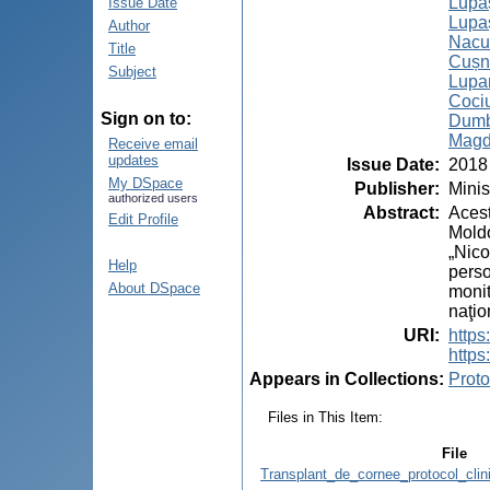
Lupaş
Issue Date
Lupaş
Author
Nacu,
Title
Cușni
Subject
Lupan
Cociu
Sign on to:
Dumb
Magd
Receive email
updates
Issue Date
:
2018
My DSpace
Publisher
:
Minis
authorized users
Abstract
:
Acest
Edit Profile
Moldo
„Nico
Help
perso
About DSpace
monit
naţio
URI
:
http
https
Appears in Collections:
Proto
Files in This Item:
File
Transplant_de_cornee_protocol_cli