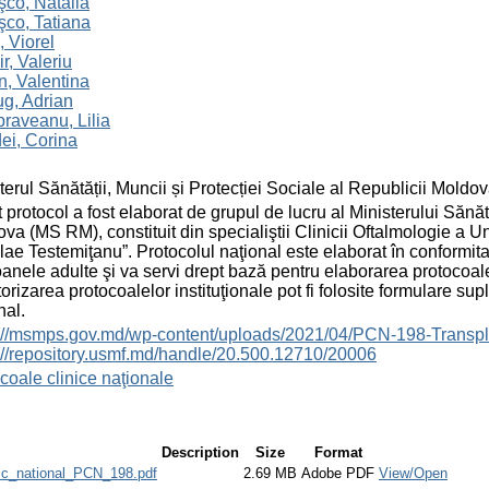
co, Natalia
co, Tatiana
 Viorel
r, Valeriu
, Valentina
g, Adrian
raveanu, Lilia
ei, Corina
terul Sănătății, Muncii și Protecției Sociale al Republicii Moldo
 protocol a fost elaborat de grupul de lucru al Ministerului Sănătă
va (MS RM), constituit din specialiştii Clinicii Oftalmologie a U
lae Testemiţanu”. Protocolul naţional este elaborat în conformita
anele adulte şi va servi drept bază pentru elaborarea protocoa
orizarea protocoalelor instituţionale pot fi folosite formulare sup
nal.
s://msmps.gov.md/wp-content/uploads/2021/04/PCN-198-Transpl
://repository.usmf.md/handle/20.500.12710/20006
coale clinice naţionale
Description
Size
Format
nic_national_PCN_198.pdf
2.69 MB
Adobe PDF
View/Open