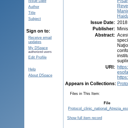
Pisar
Issue Date
Reve
Author
Mani
Title
Haida
Subject
Issue Date
:
2018
Publisher
:
Minis
Sign on to:
Abstract
:
Acest
Receive email
speci
updates
Naţio
My DSpace
confo
authorized users
insti
Edit Profile
supli
URI
:
http
Help
esof
About DSpace
https
Appears in Collections:
Proto
Files in This Item:
File
Protocol_clinic_national_Atrezia_eso
Show full item record