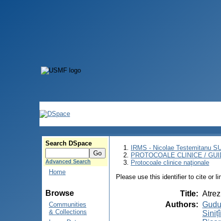
Search DSpace
IRMS - Nicolae Testemitanu 
PROTOCOALE CLINICE / GUI
Advanced Search
Protocoale clinice naţionale
Home
Please use this identifier to cite or l
Browse
Title
:
Atrez
Authors
:
Gudu
Communities
& Collections
Siniț