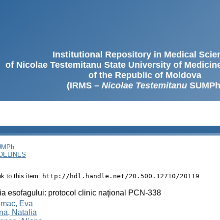
Institutional Repository in Medical Sci
of Nicolae Testemitanu State University of Medici
of the Republic of Moldova
(IRMS –
Nicolae Testemitanu
SUMPh
SUMPh
DELINES
ink to this item:
http://hdl.handle.net/20.500.12710/20119
ia esofagului: protocol clinic naţional PCN-338
mac, Eva
îna, Natalia