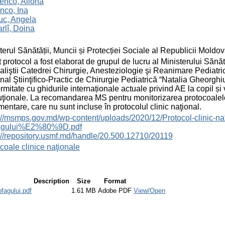
enco, Aliona
nco, Ina
uc, Angela
rlî, Doina
terul Sănătății, Muncii și Protecției Sociale al Republicii Moldo
 protocol a fost elaborat de grupul de lucru al Ministerului Sănă
aliştii Catedrei Chirurgie, Anesteziologie şi Reanimare Pediatr
nal Ştiinţifico-Practic de Chirurgie Pediatrică “Natalia Gheorghiu
rmitate cu ghidurile internaționale actuale privind AE la copil ș
tuţionale. La recomandarea MS pentru monitorizarea protocoalelor 
mentare, care nu sunt incluse în protocolul clinic naţional.
s://msmps.gov.md/wp-content/uploads/2020/12/Protocol-clin
agului%E2%80%9D.pdf
://repository.usmf.md/handle/20.500.12710/20119
coale clinice naţionale
Description
Size
Format
fagului.pdf
1.61 MB
Adobe PDF
View/Open