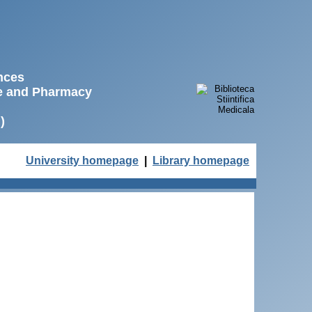
ences
ne and Pharmacy
)
University homepage
|
Library homepage