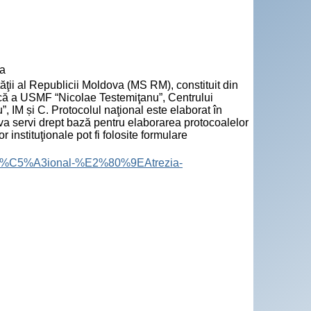
va
tăţii al Republicii Moldova (MS RM), constituit din
ică a USMF “Nicolae Testemiţanu”, Centrului
”, IM și C. Protocolul naţional este elaborat în
i va servi drept bază pentru elaborarea protocoalelor
instituţionale pot fi folosite formulare
ic-na%C5%A3ional-%E2%80%9EAtrezia-