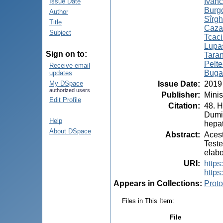
Ivanc
Issue Date
Burgo
Author
Sîrghi
Title
Caza
Subject
Tcac
Lupaș
Sign on to:
Taran
Pelte
Receive email
Buga
updates
Issue Date
:
2019
My DSpace
authorized users
Publisher
:
Minis
Edit Profile
Citation
:
48. 
Dumi
Help
hepat
About DSpace
Abstract
:
Acest
Teste
elabo
URI
:
https
https
Appears in Collections:
Proto
Files in This Item:
File