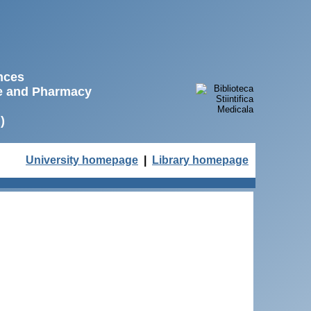
ences
ne and Pharmacy
)
University homepage
|
Library homepage