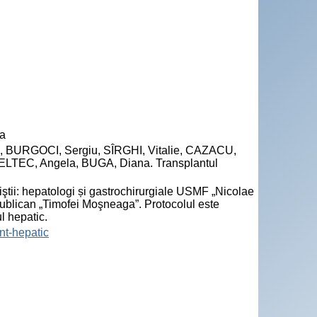
va
 BURGOCI, Sergiu, SÎRGHI, Vitalie, CAZACU,
ELTEC, Angela, BUGA, Diana. Transplantul
liştii: hepatologi și gastrochirurgiale USMF „Nicolae
publican „Timofei Moşneaga”. Protocolul este
l hepatic.
ant-hepatic