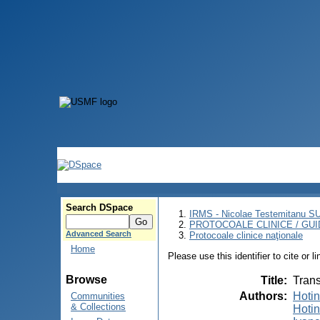
Search DSpace
IRMS - Nicolae Testemitanu 
PROTOCOALE CLINICE / GUI
Advanced Search
Protocoale clinice naţionale
Home
Please use this identifier to cite or l
Browse
Title
:
Trans
Authors
:
Hotin
Communities
& Collections
Hotin