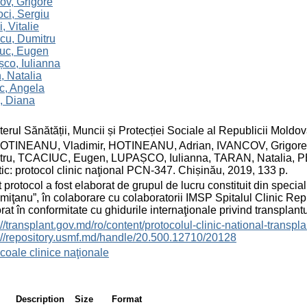
ov, Grigore
ci, Sergiu
, Vitalie
cu, Dumitru
iuc, Eugen
co, Iulianna
, Natalia
c, Angela
, Diana
terul Sănătății, Muncii și Protecției Sociale al Republicii Moldo
HOTINEANU, Vladimir, HOTINEANU, Adrian, IVANCOV, Grigore,
tru, TCACIUC, Eugen, LUPAȘCO, Iulianna, TARAN, Natalia, P
ic: protocol clinic naţional PCN-347. Chișinău, 2019, 133 p.
 protocol a fost elaborat de grupul de lucru constituit din specia
miţanu”, în colaborare cu colaboratorii IMSP Spitalul Clinic Re
rat în conformitate cu ghidurile internaţionale privind transplantu
://transplant.gov.md/ro/content/protocolul-clinic-national-transpl
://repository.usmf.md/handle/20.500.12710/20128
coale clinice naţionale
Description
Size
Format