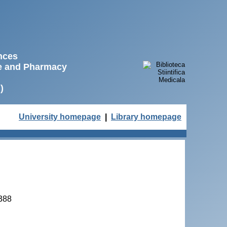
ences
ne and Pharmacy
)
University homepage
|
Library homepage
-388