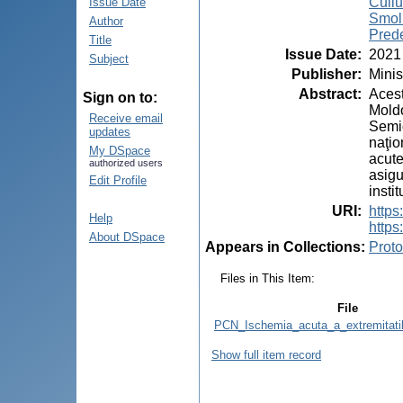
Culiu
Issue Date
Smol
Author
Pred
Title
Issue Date
:
2021
Subject
Publisher
:
Minis
Abstract
:
Acest
Sign on to:
Moldo
Receive email
Semio
updates
naţio
My DSpace
acute
authorized users
asigu
Edit Profile
insti
URI
:
https
Help
https
About DSpace
Appears in Collections:
Proto
Files in This Item:
File
PCN_Ischemia_acuta_a_extremitatilo
Show full item record