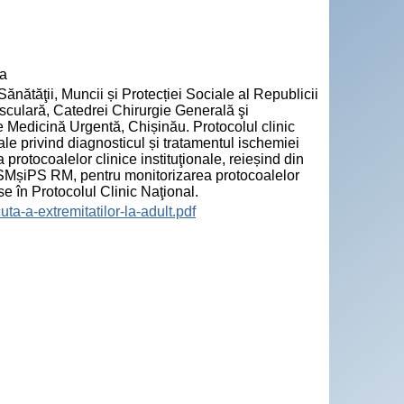
va
Sănătăţii, Muncii și Protecției Sociale al Republicii
asculară, Catedrei Chirurgie Generală şi
 Medicină Urgentă, Chișinău. Protocolul clinic
ale privind diagnosticul și tratamentul ischemiei
 protocoalelor clinice instituţionale, reieșind din
 MSMșiPS RM, pentru monitorizarea protocoalelor
use în Protocolul Clinic Naţional.
-a-extremitatilor-la-adult.pdf