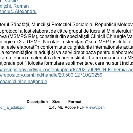
c, Vasile
nițchi, Roman
enciuc, Alexandru
terul Sănătății, Muncii și Protecției Sociale al Republicii Moldo
 protocol a fost elaborat de către grupul de lucru al Ministerului 
va (MSMPS RM), constituit din specialiştii Clinicii Chirurgie V
logie nr.3 a USMF „Nicolae Testemiţanu” și a IMSP Institutul de
nal este elaborat în conformitate cu ghidurile internaţionale actu
 a extremităților la adulţi şi va servi drept bază pentru elaborarea
rarea tehnico-materială a fiecărei instituții. La recomandarea
tuţionale pot fi folosite formulare suplimentare, care nu sunt incl
://msmps.gov.md/wp-content/uploads/2021/06/PCN-Ischemia-acuta
://repository.usmf.md/handle/20.500.12710/20259
coale clinice naţionale
Description
Size
Format
r_la_adult.pdf
1.43 MB
Adobe PDF
View/Open