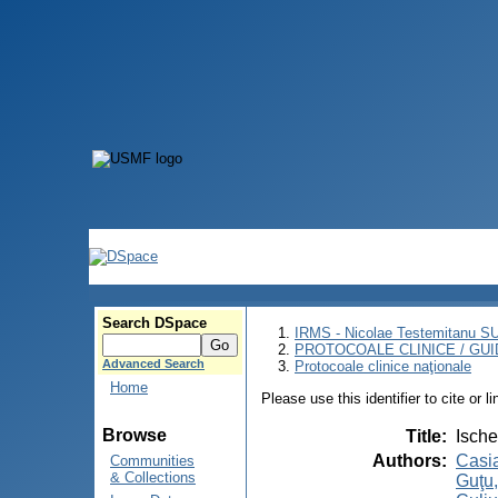
Search DSpace
IRMS - Nicolae Testemitanu 
PROTOCOALE CLINICE / GUI
Advanced Search
Protocoale clinice naţionale
Home
Please use this identifier to cite or l
Browse
Title
:
Ische
Authors
:
Casi
Communities
& Collections
Guţu,