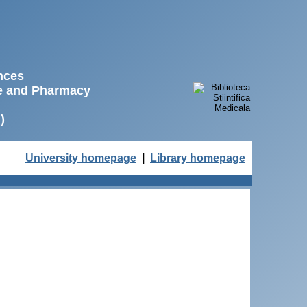
ences
ne and Pharmacy
)
University homepage
|
Library homepage