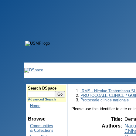
Search DSpace
IRMS - Nicolae Testemitanu 
PROTOCOALE CLINICE / GUI
Advanced Search
Protocoale clinice naţionale
Home
Please use this identifier to cite or l
Browse
Title
:
Demen
Authors
:
Nacu,
Communities
& Collections
Chiha