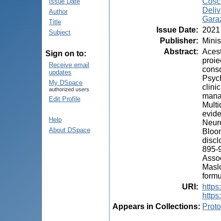
Coșci
Issue Date
Deliv
Author
Garaz
Title
Issue Date
:
2021
Subject
Publisher
:
Minis
Abstract
:
Acest
Sign on to:
proie
Receive email
conso
updates
Psych
My DSpace
clini
authorized users
manag
Edit Profile
Multi
evide
Help
Neuro
About DSpace
Bloom
discl
895-9
Assoc
Maslo
formu
URI
:
http
https
Appears in Collections:
Proto