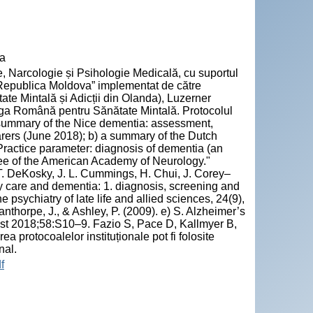
va
ie, Narcologie și Psihologie Medicală, cu suportul
 Republica Moldova” implementat de către
tate Mintală și Adicții din Olanda), Luzerner
 Liga Română pentru Sănătate Mintală. Protocolul
a summary of the Nice dementia: assessment,
rers (June 2018); b) a summary of the Dutch
"Practice parameter: diagnosis of dementia (an
ee of the American Academy of Neurology."
. DeKosky, J. L. Cummings, H. Chui, J. Corey–
ry care and dementia: 1. diagnosis, screening and
he psychiatry of late life and allied sciences, 24(9),
anthorpe, J., & Ashley, P. (2009). e) S. Alzheimer’s
t 2018;58:S10–9. Fazio S, Pace D, Kallmyer B,
otocoalelor instituționale pot fi folosite
nal.
f