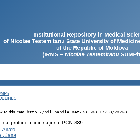
Institutional Repository in Medical Sci
of Nicolae Testemitanu State University of Medici
of the Republic of Moldova
(IRMS –
Nicolae Testemitanu
SUMPh
SUMPh
DELINES
ink to this item:
http://hdl.handle.net/20.500.12710/20260
ța: protocol clinic naţional PCN-389
 Anatol
i, Jana