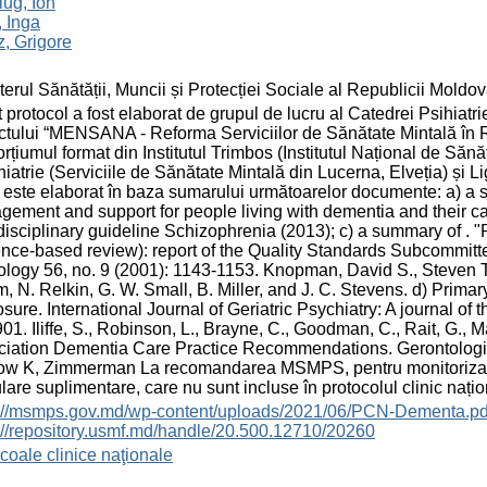
ug, Ion
, Inga
, Grigore
terul Sănătății, Muncii și Protecției Sociale al Republicii Moldo
 protocol a fost elaborat de grupul de lucru al Catedrei Psihiatr
ctului “MENSANA - Reforma Serviciilor de Sănătate Mintală în
rțiumul format din Institutul Trimbos (Institutul Național de Sănă
iatrie (Serviciile de Sănătate Mintală din Lucerna, Elveția) și
c este elaborat în baza sumarului următoarelor documente: a) 
ement and support for people living with dementia and their ca
disciplinary guideline Schizophrenia (2013); c) a summary of . 
nce-based review): report of the Quality Standards Subcommitt
logy 56, no. 9 (2001): 1143-1153. Knopman, David S., Steven T
, N. Relkin, G. W. Small, B. Miller, and J. C. Stevens. d) Prima
osure. International Journal of Geriatric Psychiatry: A journal of t
01. Iliffe, S., Robinson, L., Brayne, C., Goodman, C., Rait, G., M
iation Dementia Care Practice Recommendations. Gerontologis
w K, Zimmerman La recomandarea MSMPS, pentru monitorizarea pr
lare suplimentare, care nu sunt incluse în protocolul clinic națio
s://msmps.gov.md/wp-content/uploads/2021/06/PCN-Dementa.pd
://repository.usmf.md/handle/20.500.12710/20260
coale clinice naţionale