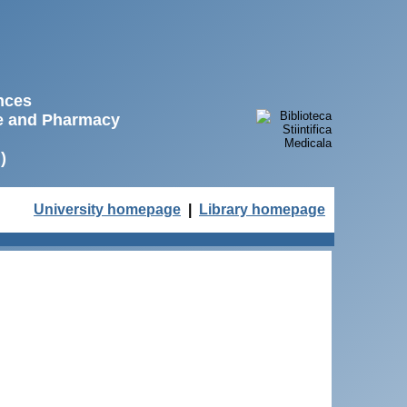
ences
ne and Pharmacy
)
University homepage
|
Library homepage