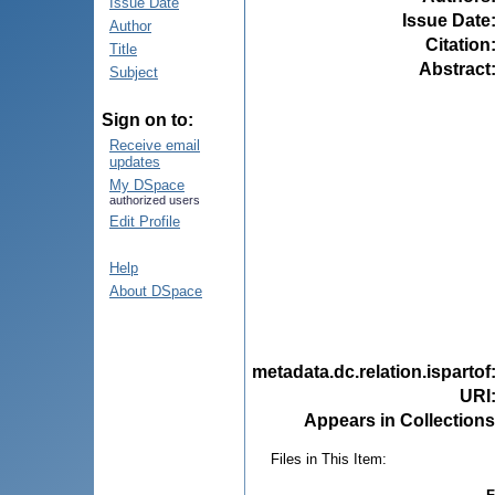
Issue Date
Issue Date
Author
Citation
Title
Abstract
Subject
Sign on to:
Receive email
updates
My DSpace
authorized users
Edit Profile
Help
About DSpace
metadata.dc.relation.ispartof
URI
Appears in Collections
Files in This Item: