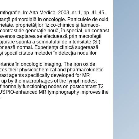
ografie. In: Arta Medica. 2003, nr. 1, pp. 41-45.
tanţă primordială în oncologie. Particulele de oxid
etate, proprietăţilor fizico-chimice şi farmaco-
 contrast de generaţie nouă, în special, un contrast
travenos captarea se efectuează prin macrofagii
jorare sporită a semnalului de intensitate (SI)
ţionează normal. Experienţa clinică sugerează
i specificitatea metodei în detecţia nodulilor
rtance în oncologic imaging. The iron oxide
uences their physicochemical and pharmacokinetic
trast agents specifically developed for MR
en up by the macrophages of the lymph nodes,
of normally functioning nodes on postcontrast T2
at USPIO-enhanced MR lymphography improves the
.