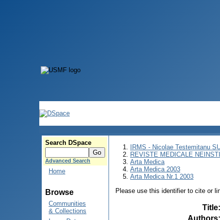
Search DSpace
IRMS - Nicolae Testemitanu 
REVISTE MEDICALE NEINST
Advanced Search
Arta Medica
Arta Medica 2003
Home
Arta Medica Nr.1 2003
Please use this identifier to cite or l
Browse
Communities
Title
& Collections
Authors