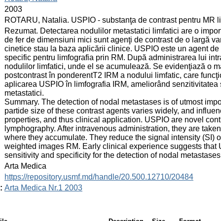
:
2003
:
ROTARU, Natalia. USPIO - substanţa de contrast pentru MR limf
:
Rezumat. Detectarea nodulilor metastatici limfatici are o impor
de fer de dimensiuni mici sunt agenţi de contrast de o largă vari
cinetice stau la baza aplicării clinice. USPIO este un agent de
specific pentru limfografia prin RM. După administrarea lui in
nodulilor limfatici, unde el se acumulează. Se evidenţiază o ma
postcontrast în ponderentT2 IRM a nodului limfatic, care func
aplicarea USPIO în limfografia IRM, ameliorând senzitivitatea ş
metastatici.
Summary. The detection of nodal metastases is of utmost impo
partide size of these contrast agents varies widely, and infl
properties, and thus clinical application. USPIO are novel con
lymphography. After intravenous administration, they are tak
where they accumulate. They reduce the signal intensity (SI) 
weighted images RM. Early clinical experience suggests th
sensitivity and specificity for the detection of nodal metastases
:
Arta Medica
:
https://repository.usmf.md/handle/20.500.12710/20484
:
Arta Medica Nr.1 2003